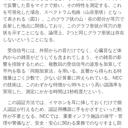
で反響した音をマイクで拾い、その特性を測定する。これ
を可視化した場合、スペクトラム包絡（山谷形状）となっ
て表される（図1）。このグラフ状の山・谷の部分が耳穴で
反射した地点に関係しており、このグラフ形状が耳穴の形
状を示すことになる。論理上、2つと同じグラフ形状は存在
しないということになる。
受信信号には、外部からの音だけでなく、心臓音など体
内からの雑音がどうしても含まれてしまう。その雑音の影
響を排除するために、複数回の受信信号の波形を加算して
平均を取る「同期加算法」を用いる。反響から得られる特
徴量はごく少数で、少ない計算量に抑えられている。NEC
の技術は、このわずかな特徴から99％という高い認識率を
実現した。測定にかかる時間は1秒程度だという。
この認証方法では、イヤホンを耳に挿しておくだけで個
人認証が行えるため、認証用機器に手をかざすといった動
作が不要となる。NECでは、重要インフラ施設の保守・管
理や警備など、安全・安心に関わる業務でのなりすまし防