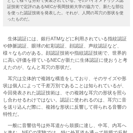
として様々な分野で実装されている。そのバイオメトリクス認
証技術で定評のあるNECが長岡技術大学の協力で、新たな部位
を使った認証技術を発表した。それが、人間の耳穴の形状を使
ったものだ。
生体認証には、銀行ATMなどに利用されている指紋認証
や静脈認証、眼球の虹彩認証、顔認証、声紋認証など、
様々なものがある。顔認証技術や指紋認証技術で、世界的
に高い評価を得ているNECが新たに生体認証に使おうと考
えたのが、なんと耳穴の形状だ。
耳穴は立体的で複雑な構造をしており、そのサイズや形
状は個人によって千差万別であることは知られているが、
今回発表された認証技術は、その複雑な耳穴の形状を照ら
し合わせるわけではない。認証に使われるのは、耳穴に音
を送り込んだ際に、複雑な形状に反響して得られる音響の
特性だ。
一般に音響信号は外耳道から鼓膜に達し、中耳、内耳へ
と進む。NECの実験では、特に外耳道を通って鼓膜で反射