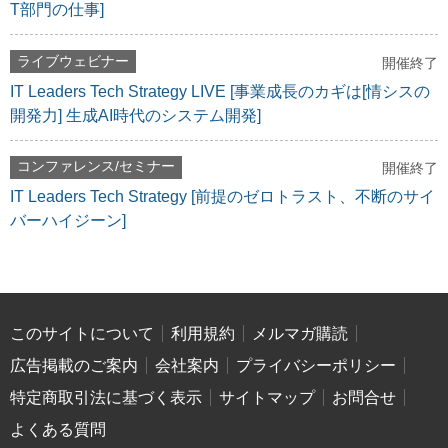
T部門の仕事]
ライブウェビナー
開催終了
IT Leaders Tech Strategy LIVE [事業成長のカギは[情シスの
開発力] 生成AI時代のシステム開発]
コンファレンス/セミナー
開催終了
IT Leaders Tech Strategy [前提のゼロトラスト、不断のサイ
バーハイジーン]
このサイトについて
利用規約
メルマガ購読
広告掲載のご案内
会社案内
プライバシーポリシー
特定商取引法に基づく表示
サイトマップ
お問合せ
よくある質問