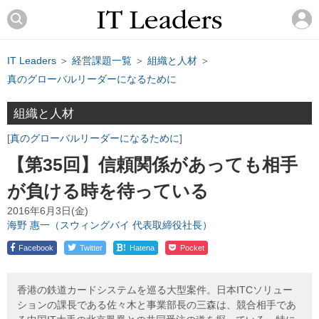
IT Leaders
＞
経営課題一覧
＞
組織と人材
＞
真のグローバルリーダーになるために
組織と人材
真のグローバルリーダーになるために
【第35回】信頼関係があっても相手
が負ける時を待っている
2016年6月3日(金)
海野 惠一（スウィングバイ 代表取締役社長）
!
Facebook
Twitter
Hatena
Pocket
香港の鉄道カードシステムを巡る大型案件。日本ITCソリュー
ションの課長である佐々木と事業部長の三森は、競合相手であ