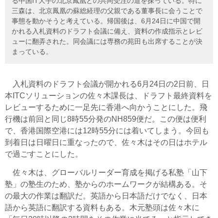
る中国IT大手の北京鳳凰との共同受注の道を探っている。特に
三森は、北京鳳凰の蘇総経理の父親である董事長に会うことで
事態を動かそうと考えている。帰国後は、6月24日に中国で開
かれる入札資料のドラフト会議に備え、資料の作成指示とレビ
ューに翻弄された。同会議には専務の苑田も出席することが決
まっている。
入札資料のドラフト会議が開かれる6月24日の2日前、日
本ITCソリューションの佐々木課長は、ドラフト最終資料を
レビューするために一足先に香港へ向かうことにした。飛
行機は前回と同じ8時55分発のNH859便だ。この便は便利
で、香港国際空港には12時55分には着いてしまう。今回も
到着日は日曜日に重なったので、佐々木はその日はホテル
で過ごすことにした。
佐々木は、グローバルリーダー育成を掲げる私塾「山下
塾」の塾生のため、塾からのホームワークが結構ある。そ
の最大の作業は翻訳だ。英語から日本語だけでなく、日本
語から英語に翻訳する資料もある。木元塾頭は佐々木に