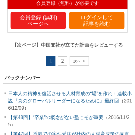
会員登録（無料）が必要です
会員登録 (無料)
ログインして
ページへ
記事を読む
【次ページ】
中国支社が立てた計画をレビューする
1
2
次へ
>
バックナンバー
日本人の精神を復活させる人材育成の“場”を作れ：連載小
説『真のグローバルリーダーになるために』最終回
（201
6/12/09）
【第48回】“卒業”の概念がない塾こそが重要
（2016/11/2
5）
【第47回】香港での案件受注が社内の人材育成策の見直