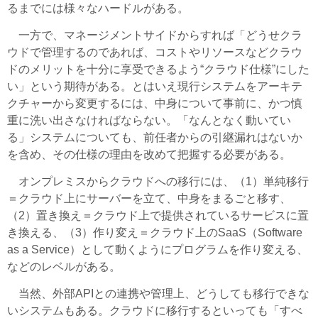
るまでには様々なハードルがある。
一方で、マネージメントサイドからすれば「どうせクラ
ウドで管理するのであれば、コストやリソースなどクラウ
ドのメリットを十分に享受できるよう“クラウド仕様”にした
い」という期待がある。とはいえ現行システムをアーキテ
クチャーから変更するには、中身について事前に、かつ慎
重に洗い出さなければならない。「なんとなく動いてい
る」システムについても、前任者からの引継漏れはないか
を含め、その仕様の理由を改めて把握する必要がある。
オンプレミスからクラウドへの移行には、（1）単純移行
＝クラウド上にサーバーを立て、中身をまるごと移す、
（2）置き換え＝クラウド上で提供されているサービスに置
き換える、（3）作り変え＝クラウド上のSaaS（Software
as a Service）として動くようにプログラムを作り変える、
などのレベルがある。
当然、外部APIとの連携や管理上、どうしても移行できな
いシステムもある。クラウドに移行するといっても「すべ