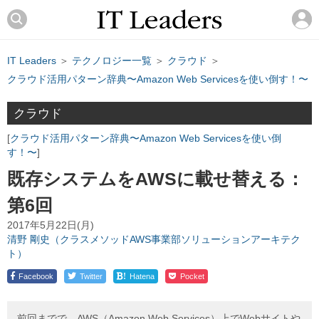
IT Leaders
＞
テクノロジー一覧
＞
クラウド
＞
クラウド活用パターン辞典〜Amazon Web Servicesを使い倒す！〜
クラウド
クラウド活用パターン辞典〜Amazon Web Servicesを使い倒
す！〜
既存システムをAWSに載せ替える：
第6回
2017年5月22日(月)
清野 剛史（クラスメソッドAWS事業部ソリューションアーキテク
ト）
!
Facebook
Twitter
Hatena
Pocket
前回までで、AWS（Amazon Web Services）上でWebサイトや