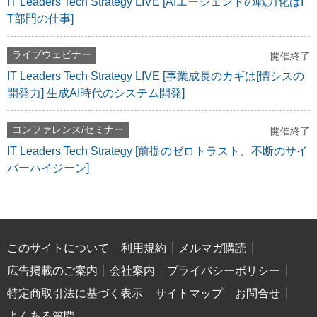
IT Leaders Tech Strategy LIVE [AIエージェントの戦力化はI
T部門の仕事]
ライブウェビナー
開催終了
IT Leaders Tech Strategy LIVE [事業成長のカギは[情シスの
開発力] 生成AI時代のシステム開発]
コンファレンス/セミナー
開催終了
IT Leaders Tech Strategy [前提のゼロトラスト、不断のサイ
バーハイジーン]
このサイトについて
利用規約
メルマガ購読
広告掲載のご案内
会社案内
プライバシーポリシー
特定商取引法に基づく表示
サイトマップ
お問合せ
よくある質問