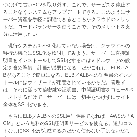
つなげて古いEC2を取り外す。これで、サービスを停止す
ることなくシステムをアップデートできる。このようにサ
ーバー資産を手軽に調達できるところがクラウドのメリッ
トだ。ロードバランサーを使うことで、そのメリットを充
分に活用したい。
現行システムをSSL化していない場合は、クラウドへの
移行の機会にSSL化を検討してみよう。サーバーに直接証
明書をインストールしてSSL化するにはミドルウェアの設
定を含め準備・計画が必要になる。だがこれも、ELB／AL
Bがあることで簡単になる。ELB／ALBへの証明書のインス
トールにはウィザードが用意されているからだ。管理者
は、それに従って秘密鍵や証明書、中間証明書をコピー&ペ
ーストするだけで、サーバーには一切手をつけずにサイト
全体をSSL化できる。
さらにELB／ALBへのSSL用証明書であれば、AWSの「A
CM」という無料のSSL証明書サービスを使える。追加コス
トなしにSSL化が完成するのだから使わない手はないだろ