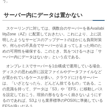
う。
サーバー内にデータは置かない
スケーリングに対しては、偶数台のサーバーを各Availabi
lityZone（AZ）に配置しておきたい。これにより、上に説
明したようなサービスのアップデートのほかにも負荷対策
や、何らかの不具合でサーバーが止まってしまった時のた
めの可用性を確保する。このとき、気をつけるべきは「サ
ーバー内にデータはないか」という点である。
オンプレミスでサーバーを1台構成で運用している場合、
ディスクの思わぬ所に設定ファイルやデータファイルなど
が置かれているケースが多い。クラウドにけるサーバー
は、「いざとなったら、どんどん捨てるもの」である。こ
の意識を持って、データは「S3」や「EFS」に移動しパス
を設定しておこう。現状の形をなるべく崩さないようにす
るのであれば、S3よりも業界標準のPOSIXに準拠している
EFSが良いだろう。