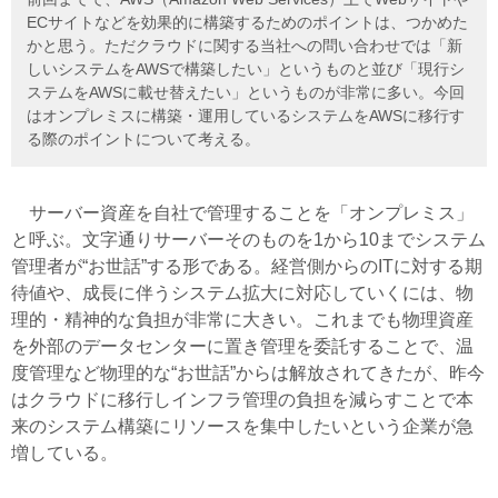
ECサイトなどを効果的に構築するためのポイントは、つかめた
かと思う。ただクラウドに関する当社への問い合わせでは「新
しいシステムをAWSで構築したい」というものと並び「現行シ
ステムをAWSに載せ替えたい」というものが非常に多い。今回
はオンプレミスに構築・運用しているシステムをAWSに移行す
る際のポイントについて考える。
サーバー資産を自社で管理することを「オンプレミス」
と呼ぶ。文字通りサーバーそのものを1から10までシステム
管理者が“お世話”する形である。経営側からのITに対する期
待値や、成長に伴うシステム拡大に対応していくには、物
理的・精神的な負担が非常に大きい。これまでも物理資産
を外部のデータセンターに置き管理を委託することで、温
度管理など物理的な“お世話”からは解放されてきたが、昨今
はクラウドに移行しインフラ管理の負担を減らすことで本
来のシステム構築にリソースを集中したいという企業が急
増している。