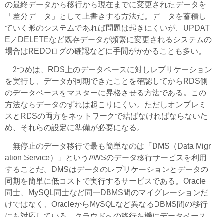
の最終データから移行から現在までに変更されたデータを
「差分データ」として上書きする方法だ。データを蓄積し
ていく形のシステムであれば問題は起きにくいが、UPDAT
E／DELETEなど既存データが頻繁に変更されるシステムの
場合はREDOログの確認などに手間がかかることも多い。
2つめは、RDS上のデータベースに対しレプリケーション
を実行し、データが同期できたことを確認してからRDS側
のデータベースをマスターに昇格させる方法である。この
方法ならデータのずれは起こりにくい。ただしオンプレミ
スとRDSの両方をネットワークで結ばなければならないた
め、それらの設定に準備が必要になる。
無停止のデータ移行で最も簡単なのは「DMS（Data Migr
ation Service）」というAWSのデータ移行サービスを利用
することだ。DMSはデータのレプリケーションとデータの
同期を簡単に低コストで実行するサービスである。Oracle
同士、MySQL同士など同一DBMS間のマイグレーションだ
けではなく、OracleからMySQLなど異なるDBMS間の移行
にも対応している。クラウドへの移行を機にデータベース