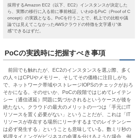
採用するAmazon EC2（以下、EC2）インスタンスが決定した
ら、実際の移行に入る前に事前検証、いわゆるPoC（Proof of C
oncept）の実践となる。PoCを行うことで、机上での比較や議
論では見えてこなかったAWSクラウドの特徴を文字通り“体
感”できるはずだ。
PoCの実践時に把握すべき事項
前回でも触れたが、EC2のインスタンスを選ぶ際、多く
の人々はCPUやメモリー、そしてその価格に注目しがち
で、ネットワーク帯域やストレージIOPSのチェックがおろ
そかになる。そのせいか、PoCの段階ではじめてレイテン
シー（通信遅延）問題に気づかされるというケースが後を
絶たない。クラウドの最大のメリットの一つは「手元にIT
リソースを置く必要がない」ということだが、これは「IT
リソースが存在する場所にリーチするまでのレイテンシー
は必ず発生する」ということも意味している。数ミリ秒の
処理タイミングがビジネスの命運を分けるような場合、例