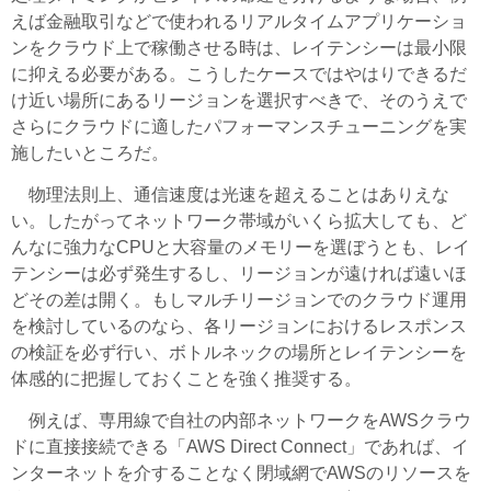
えば金融取引などで使われるリアルタイムアプリケーショ
ンをクラウド上で稼働させる時は、レイテンシーは最小限
に抑える必要がある。こうしたケースではやはりできるだ
け近い場所にあるリージョンを選択すべきで、そのうえで
さらにクラウドに適したパフォーマンスチューニングを実
施したいところだ。
物理法則上、通信速度は光速を超えることはありえな
い。したがってネットワーク帯域がいくら拡大しても、ど
んなに強力なCPUと大容量のメモリーを選ぼうとも、レイ
テンシーは必ず発生するし、リージョンが遠ければ遠いほ
どその差は開く。もしマルチリージョンでのクラウド運用
を検討しているのなら、各リージョンにおけるレスポンス
の検証を必ず行い、ボトルネックの場所とレイテンシーを
体感的に把握しておくことを強く推奨する。
例えば、専用線で自社の内部ネットワークをAWSクラウ
ドに直接接続できる「AWS Direct Connect」であれば、イ
ンターネットを介することなく閉域網でAWSのリソースを