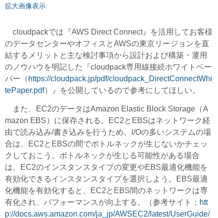
拡大画像表示
cloudpackでは『AWS Direct Connect』を活用してお客様
のデータセンターやオフィスとAWSの東京リージョンを直
結するメリットと主な検討事項から設計および構築・運用
のノウハウを明記した『cloudpack専用線接続ホワイトペー
パー（
https://cloudpack.jp/pdf/cloudpack_DirectConnectWhi
tePaper.pdf
）』を公開しているので参考にしてほしい。
また、EC2のデータはAmazon Elastic Block Storage（A
mazon EBS）に保存される。EC2とEBSはネットワーク経
由で読み込み/書き込みを行うため、I/Oの多いシステムの場
合は、EC2とEBSの間でボトルネックが生じないかチェッ
クしておこう。ボトルネックが生じる可能性がある場合
は、EC2のインスタンスタイプの変更やEBS最適化機能を
有効化できるインスタンスタイプを選択しよう。EBS最適
化機能を有効化すると、EC2とEBS間のネットワークは専
有化され、パフォーマンスが向上する。（参考サイト：
htt
p://docs.aws.amazon.com/ja_jp/AWSEC2/latest/UserGuide/