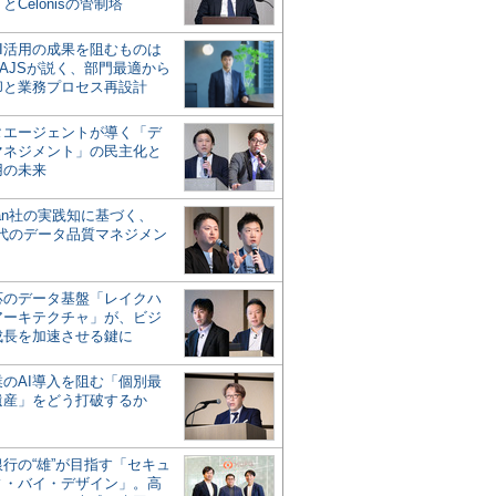
とCelonisの管制塔
AI活用の成果を阻むものは
AJSが説く、部門最適から
却と業務プロセス再設計
タエージェントが導く「デ
マネジメント」の民主化と
用の未来
san社の実践知に基づく、
時代のデータ品質マネジメン
対応のデータ基盤「レイクハ
アーキテクチャ」が、ビジ
成長を加速させる鍵に
業のAI導入を阻む「個別最
遺産」をどう打破するか
行の“雄”が目指す「セキュ
ィ・バイ・デザイン」。高