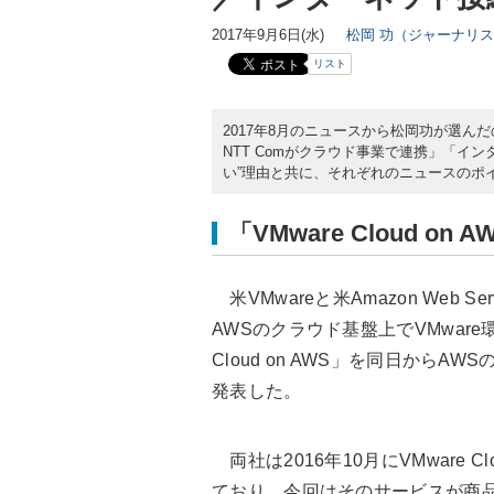
2017年9月6日(水)
松岡 功（ジャーナリ
リスト
2017年8月のニュースから松岡功が選んだのは
NTT Comがクラウド事業で連携」「イ
い”理由と共に、それぞれのニュースのポ
「VMware Cloud o
米VMwareと米Amazon Web S
AWSのクラウド基盤上でVMwar
Cloud on AWS」を同日から
発表した。
両社は2016年10月にVMware 
ており、今回はそのサービスが商