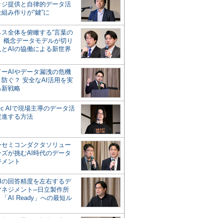
ッジ提供と自律的データ活
組み作りが“鍵”に
ネス全体を俯瞰する“言葉の
”、概念データモデルが切り
人とAIの協働による新世界
？
ドーAIやデータ漏洩の危機
防ぐ？ 安全なAI活用を実
る新戦略
ntic AIで現場主導のデータ活
促進する方法
ーセミコンダクタソリュー
ンズが挑むAI時代のデータ
ジメント
AIの回答精度を左右するデ
マネジメント─日立製作所
「AI Ready」への最短ル