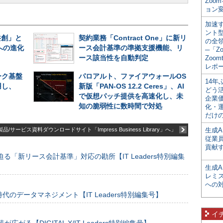
Zoo
ョン変
加速す
ント
共創」と
契約業務「Contract One」に新リ
の全
への進化
ース会計基準の準拠支援機能、リ
─「Z
ース該当性を自動判定
Zoomt
レポ
ーク基盤
パロアルト、ファイアウォールOS
14
用し、
新版「PAN-OS 12.2 Ceres」、AI
どう
で仮想パッチ提供を高速化し、未
企業
知の脆弱性に数時間で対処
化・
だけの
品/サービス資料ダウンロードサイト「Impress Business Library」へ」
生成A
従業
貢献す
る「新リース会計基準」対応の勘所【IT Leaders特別編集
生成
レミ
への
のデータマネジメント【IT Leaders特別編集号】
イ