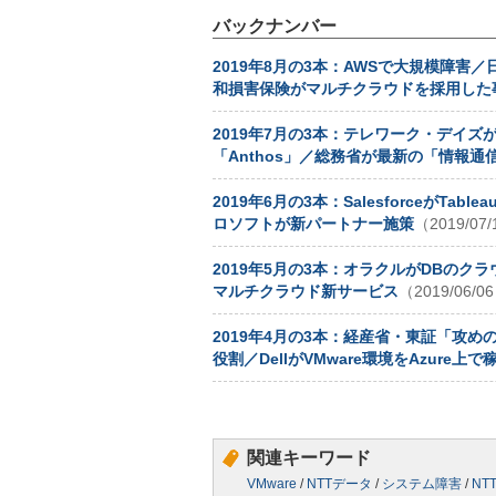
バックナンバー
2019年8月の3本：AWSで大規模障
和損害保険がマルチクラウドを採用した
2019年7月の3本：テレワーク・デイズが
「Anthos」／総務省が最新の「情報通
2019年6月の3本：SalesforceがT
ロソフトが新パートナー施策
（2019/07
2019年5月の3本：オラクルがDBのク
マルチクラウド新サービス
（2019/06/0
2019年4月の3本：経産省・東証「攻めの
役割／DellがVMware環境をAzure上で
関連キーワード
VMware
/
NTTデータ
/
システム障害
/
NT