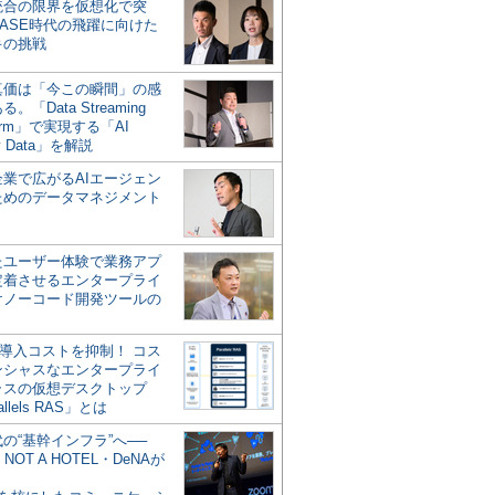
統合の限界を仮想化で突
ASE時代の飛躍に向けた
キの挑戦
の真価は「今この瞬間」の感
。「Data Streaming
form」で実現する「AI
y Data」を解説
企業で広がるAIエージェン
ためのデータマネジメント
？
たユーザー体験で業務アプ
定着させるエンタープライ
けノーコード開発ツールの
の導入コストを抑制！ コス
ンシャスなエンタープライ
ラスの仮想デスクトップ
allels RAS」とは
代の“基幹インフラ”へ──
NOT A HOTEL・DeNAが