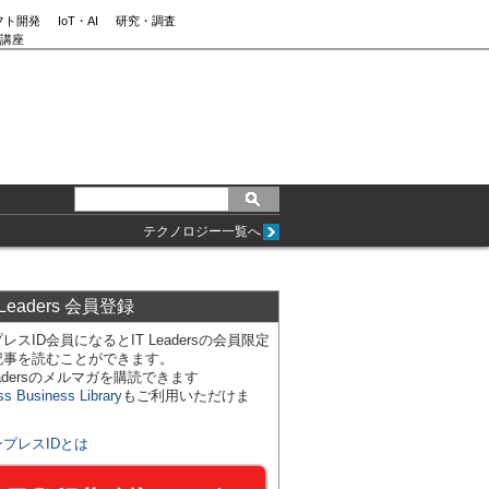
フト開発
IoT・AI
研究・調査
講座
テクノロジー一覧へ
 Leaders 会員登録
レスID会員になるとIT Leadersの会員限定
記事を読むことができます。
Leadersのメルマガを購読できます
ss Business Library
もご利用いただけま
ンプレスIDとは