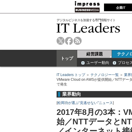
企業IT
デジタルビジネスを加速する専門情報サイト
経営課題
テクノ
トップ
ユーザー動向
プロセ
IT Leaders トップ
＞
テクノロジー一覧
＞
業界
VMware Cloud on AWSが提供開始／N
で発生
業界動向
[
松岡功が選ぶ“見逃せない”ニュース
]
2017年8月の3本：VM
始／NTTデータとN
／インターネット接