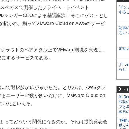
国ラスベガスで開催したプライベートイベント
[イン
する
ト・ゲルシンガーCEOによる基調講演。そこにゲストとし
かれ、揃ってVMware Cloud on AWSのサービ
記事
応に
定期
は、AWSクラウドのベアメタル上でVMware環境を実現し、
易にするサービスである。
[IT
らせ
いて選択肢が広がるからだ。とりわけ、AWSクラ
ト
るユーザーの数が多いだけに、VMware Cloud on
AI R
成功
ていたといえる。
プとJ
経営
“感動
 AWSによってどういう関係になるのか。それは提携発表会
動くA