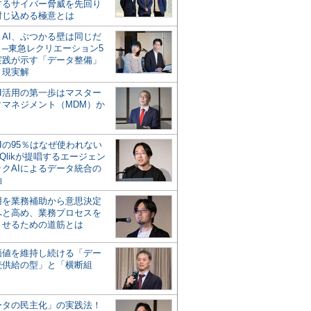
するサイバー脅威を先回り
封じ込める極意とは
とAI、ぶつかる壁は同じだ
」─東急レクリエーション5
実践が示す「データ整備」
う現実解
AI活用の第一歩はマスター
タマネジメント（MDM）か
Iの95％はなぜ使われない
Qlikが提唱するエージェン
ックAIによるデータ統合の
軸
活用を業務補助から意思決定
へと高め、業務プロセスを
させるための道筋とは
の価値を維持し続ける「デー
続供給の型」と「横断組
ータの民主化」の実践法！