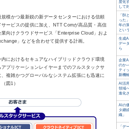
度化
して
「BI
級規模かつ最新鋭の新データセンターにおける信頼
った
サービスの提供に加え、NTT Comが高品質・高信
年の
とい
クラウドサービス「Enterprise Cloud」およ
生成
xchange」などを合わせて提供する計画。
デー
ら
内におけるセキュアなハイブリッドクラウド環境
企業A
のか─
らアプリケーションレイヤーまでのフルスタックサ
ティ
新機
に、複雑かつグローバルなシステム拡張にも迅速に
（図1）
AI
領域
進化
AI
タ継
織」
「デ