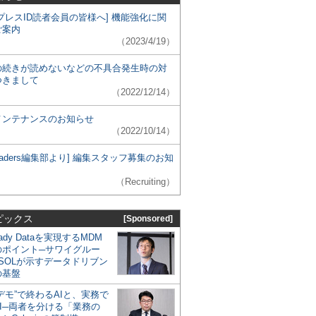
プレスID読者会員の皆様へ] 機能強化に関
ご案内
（2023/4/19）
の続きが読めないなどの不具合発生時の対
つきまして
（2022/12/14）
メンテナンスのお知らせ
（2022/10/14）
 Leaders編集部より] 編集スタッフ募集のお知
（Recruiting）
ピックス
[Sponsored]
eady Dataを実現するMDM
のポイント─サワイグルー
SOLが示すデータドリブン
の基盤
デモ”で終わるAIと、実務で
I─両者を分ける「業務の