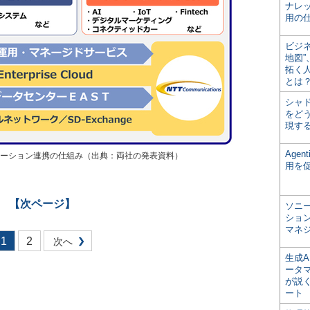
ナレ
用の仕
ビジ
地図
拓く
とは
シャ
をどう
現す
Age
ソリューション連携の仕組み（出典：両社の発表資料）
用を
【次ページ】
ソニ
ショ
マネ
1
2
次へ
生成
ータ
が説く
ート