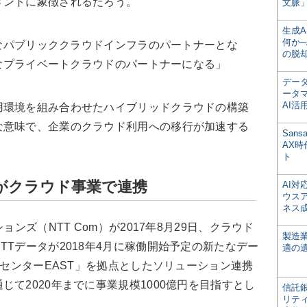
メントに象徴されるだろう。
文脈」
生成
何か─
要なパブリッククラウドインフラのパートナーとな
の脱
要なプライベートクラウドのパートナーになる」
デー
ータ
AI活
環境を組み合わせたハイブリッドクラウドの構築
な意味で、企業のクラウド利用への移行が加速する
San
AX
ト
omがクラウド事業で連携
AI
ウス
ネス
ンズ（NTT Com）が2017年8月29日、クラウド
製造
TTデータが2018年4月に稼働開始予定の新たなデー
適の
タセンターEAST」を拠点としたソリューション連携
て2020年までに事業規模1000億円を目指すとし
信託銀
リテ