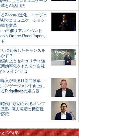
mを核にしたコミュニケーシ
革とAI活用法
るZoomの進化、エージェ
型AIでコミュニケーション
領域を変革
oom主催リアルイベント
opia On the Road Japan」
ート
年ぶりに到来したチャンスを
活かす？
価値向上とセキュリティ強
運用効率化をもたらす自社
“ドメイン”とは
I導入が迫るIT部門改革―
員エンゲージメント向上に
るRidgelinezの処方箋
AI時代に求められるオンプ
ス基盤─電力急増と機密性
対応策
チオシ特集