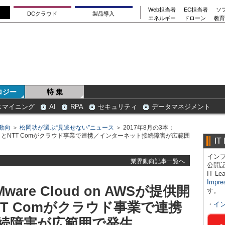
Web担当者
EC担当者
ソ
DCクラウド
製品導入
エネルギー
ドローン
教育
ロジー
特 集
スマイニング
AI
RPA
セキュリティ
データマネジメント
動向
＞
松岡功が選ぶ“見逃せない”ニュース
＞ 2017年8月の3本：
TTデータとNTT Comがクラウド事業で連携／インターネット接続障害が広範囲
IT
インプ
業界動向記事一覧へ
公開
IT 
Impre
ware Cloud on AWSが提供開
す。
TT Comがクラウド事業で連携
・
イ
続障害が広範囲で発生