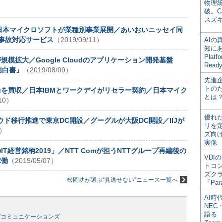
物理
破。C
スズ
害／日本マイクロソフトが業種別事業展開／あいおいニッセイ同
事故対応サービス
（2019/09/11）
AI
知にある
Plat
規模拡大／Google Cloudのアプリケーション開発基盤
Read
信白書」
（2019/08/09）
先進
トの
ableauを買収／日本IBMとワークデイがリセラー契約／日本マイク
とは
/10）
優れ
ラウド移行推進で東京DC開設／グーグルが大阪DC開設／IIJが
リを
6）
ズ向
実像
IT経営銘柄2019」／NTT Comが担うNTTグループ再編後の
VDI
稼働
（2019/05/07）
トコ
ズク
松岡功が選ぶ“見逃せない”ニュース一覧へ
「Par
AI時
NEC・
語る
Tコミュニケーションズ