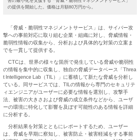
害の最小化を支援する「脅威・脆弱性マネジメントサービス」
の提供を開始した。価格は月額80万円から。
「脅威・脆弱性マネジメントサービス」は、サイバー攻
撃への事前対応に取り組む企業・組織に対し、脅威情報・
脆弱性情報の収集から、分析および具体的な対策の立案ま
でを一貫して提供する。
CTCは、世界の様々な箇所で発生している脅威や脆弱性
の情報を集中的に収集し、独自の脅威データベース「Threa
t Intelligence Lab（TIL）」に蓄積して新たな脅威を分析し
ている。同サービスでは、TILの情報から専門のセキュリテ
ィエンジニアがユーザーに必要な情報を選別し、攻撃手
法、被害の大きさおよび脅威の成立条件などから、ユーザ
ーの環境に特化して影響を及ぼす可能性のある情報を詳細
に分析する。
分析結果を対策とともにレポートするため、ユーザー
は、脅威を早期に察知し、被害防止・被害軽減をする事前