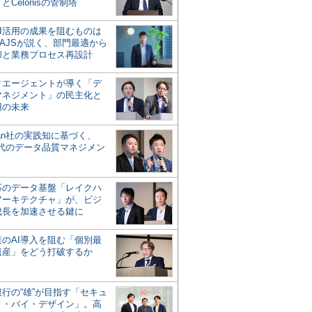
とCelonisの管制塔
AI活用の成果を阻むものは
AJSが説く、部門最適から
却と業務プロセス再設計
タエージェントが導く「デ
マネジメント」の民主化と
用の未来
san社の実践知に基づく、
時代のデータ品質マネジメン
対応のデータ基盤「レイクハ
アーキテクチャ」が、ビジ
成長を加速させる鍵に
業のAI導入を阻む「個別最
遺産」をどう打破するか
行の“雄”が目指す「セキュ
ィ・バイ・デザイン」。高