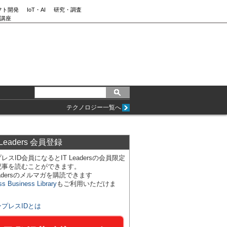
フト開発
IoT・AI
研究・調査
講座
テクノロジー一覧へ
 Leaders 会員登録
レスID会員になるとIT Leadersの会員限定
記事を読むことができます。
Leadersのメルマガを購読できます
ss Business Library
もご利用いただけま
ンプレスIDとは