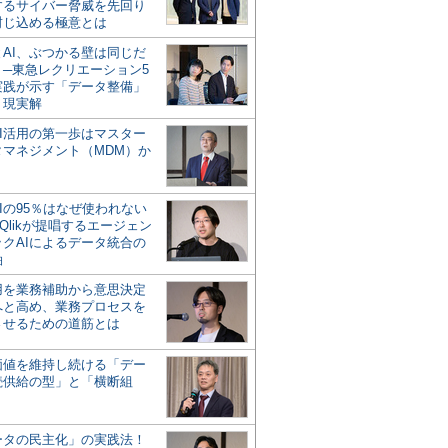
するサイバー脅威を先回り
封じ込める極意とは
とAI、ぶつかる壁は同じだ
」─東急レクリエーション5
実践が示す「データ整備」
う現実解
AI活用の第一歩はマスター
タマネジメント（MDM）か
Iの95％はなぜ使われない
Qlikが提唱するエージェン
ックAIによるデータ統合の
軸
活用を業務補助から意思決定
へと高め、業務プロセスを
させるための道筋とは
の価値を維持し続ける「デー
続供給の型」と「横断組
ータの民主化」の実践法！