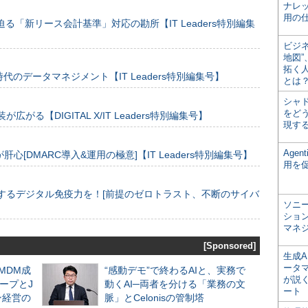
ナレ
用の仕
る「新リース会計基準」対応の勘所【IT Leaders特別編集
ビジ
地図
拓く
のデータマネジメント【IT Leaders特別編集号】
とは
シャ
をどう
装が広がる【DIGITAL X/IT Leaders特別編集号】
現す
Age
[DMARC導入&運用の極意]【IT Leaders特別編集号】
用を
するデジタル免疫力を！[前提のゼロトラスト、不断のサイバ
ソニ
ショ
マネ
[Sponsored]
生成
ータ
るMDM成
“感動デモ”で終わるAIと、実務で
が説く
ープとJ
動くAI─両者を分ける「業務の文
ート
ン経営の
脈」とCelonisの管制塔