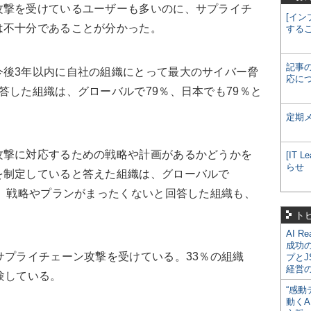
攻撃を受けているユーザーも多いのに、サプライチ
[イン
は不十分であることが分かった。
する
記事
後3年以内に自社の組織にとって最大のサイバー脅
応に
答した組織は、グローバルで79％、日本でも79％と
定期
撃に対応するための戦略や計画があるかどうかを
[IT
らせ
を制定していると答えた組織は、グローバルで
た。戦略やプランがまったくないと回答した組織も、
。
ト
AI R
成功
プライチェーン攻撃を受けている。33％の組織
プとJ
経営
験している。
“感動
動くA