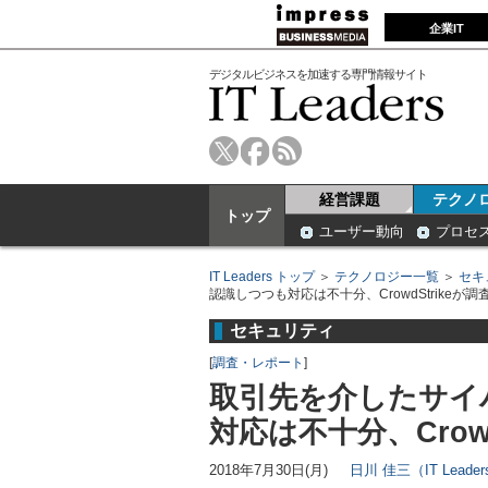
企業IT
デジタルビジネスを加速する専門情報サイト
経営課題
テクノ
トップ
ユーザー動向
プロセ
IT Leaders トップ
＞
テクノロジー一覧
＞
セキ
認識しつつも対応は不十分、CrowdStrikeが調
セキュリティ
[
調査・レポート
]
取引先を介したサイ
対応は不十分、Crowd
2018年7月30日(月)
日川 佳三（IT Lead