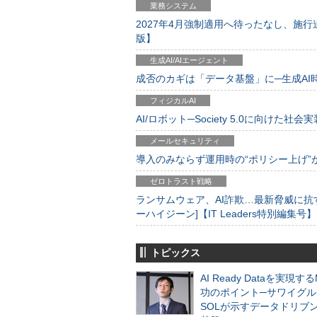
業務システム
2027年4月強制適用へ待ったなし、施行迫
版】
生成AI/AIエージェント
成否のカギは「データ基盤」に─生成AI時代
フィジカルAI
AI/ロボット─Society 5.0に向けた社会実
メールセキュリティ
導入のみならず運用時の“ポリシー上げ”が肝心
ゼロトラスト戦略
ランサムウェア、AI詐欺…最新脅威に抗
ーハイジーン]【IT Leaders特別編集号】
トピックス
AI Ready Dataを実現す
功のポイント─サワイグル
SOLが示すデータドリブ