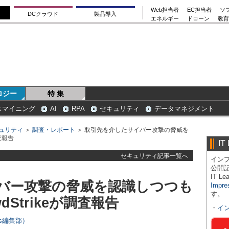
Web担当者
EC担当者
ソ
DCクラウド
製品導入
エネルギー
ドローン
教育
ロジー
特 集
スマイニング
AI
RPA
セキュリティ
データマネジメント
ュリティ
＞
調査・レポート
＞ 取引先を介したサイバー攻撃の脅威を
査報告
IT
セキュリティ記事一覧へ
インプ
公開
IT 
バー攻撃の脅威を認識しつつも
Impre
す。
Strikeが調査報告
・
イ
ers編集部）