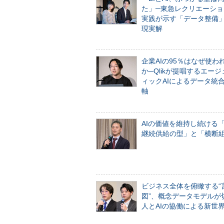
た」─東急レクリエーショ
実践が示す「データ整備
現実解
企業AIの95％はなぜ使わ
か─Qlikが提唱するエー
ィックAIによるデータ統
軸
AIの価値を維持し続ける
継続供給の型」と「横断
ビジネス全体を俯瞰する“
図”、概念データモデルが
人とAIの協働による新世