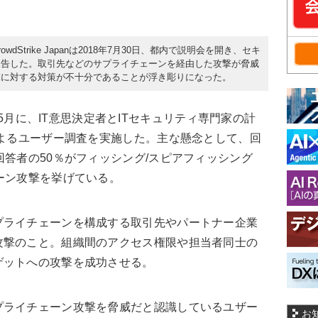
Strike Japanは2018年7月30日、都内で説明会を開き、セキ
報告した。取引先などのサプライチェーンを経由した攻撃が脅威
撃に対する対策が不十分であることが浮き彫りになった。
4月と5月に、IT意思決定者とITセキュリティ専門家の計
によるユーザー調査を実施した。主な懸念として、回
回答者の50％がフィッシング/スピアフィッシング
ーン攻撃を挙げている。
ライチェーンを構成する取引先やパートナー企業
攻撃のこと。組織間のアクセス権限や担当者同士の
ゲットへの攻撃を成功させる。
ライチェーン攻撃を脅威だと認識しているユザー
お