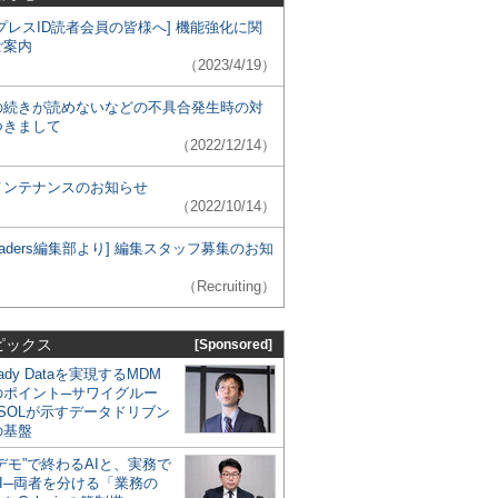
プレスID読者会員の皆様へ] 機能強化に関
ご案内
（2023/4/19）
の続きが読めないなどの不具合発生時の対
つきまして
（2022/12/14）
メンテナンスのお知らせ
（2022/10/14）
 Leaders編集部より] 編集スタッフ募集のお知
（Recruiting）
ピックス
[Sponsored]
eady Dataを実現するMDM
のポイント─サワイグルー
SOLが示すデータドリブン
の基盤
デモ”で終わるAIと、実務で
I─両者を分ける「業務の