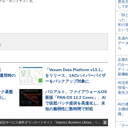
s（マイケル・セントナス）氏
度化
して
「BI
った
年の
とい
生成
デー
査
ら
企業A
のか─
ティ
版
「Veeam Data Platform v13.1」
新機
長期運用時の
をリリース、14のハイパーバイザ
ーをバックアップ対象に
AI
領域
ーク基盤
パロアルト、ファイアウォールOS
進化
用し、
新版「PAN-OS 12.2 Ceres」、AI
で仮想パッチ提供を高速化し、未
AI
知の脆弱性に数時間で対処
タ継
織」
品/サービス資料ダウンロードサイト「Impress Business Library」へ」
「デ