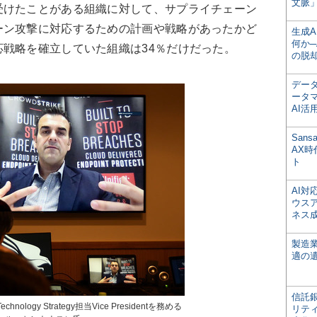
文脈」
けたことがある組織に対して、サプライチェーン
ーン攻撃に対応するための計画や戦略があったかど
生成
何か─
戦略を確立していた組織は34％だけだった。
の脱
デー
ータ
AI活
San
AX
ト
AI
ウス
ネス
製造
適の
信託銀
chnology Strategy担当Vice Presidentを務める
リテ