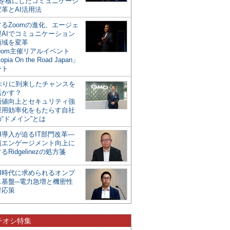
mを核にしたコミュニケーシ
革とAI活用法
るZoomの進化、エージェ
型AIでコミュニケーション
領域を変革
oom主催リアルイベント
opia On the Road Japan」
ート
年ぶりに到来したチャンスを
活かす？
価値向上とセキュリティ強
運用効率化をもたらす自社
“ドメイン”とは
I導入が迫るIT部門改革―
員エンゲージメント向上に
るRidgelinezの処方箋
AI時代に求められるオンプ
ス基盤─電力急増と機密性
対応策
チオシ特集