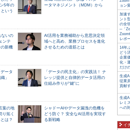
Zoo
ン5年の
ータマネジメント（MDM）から
ョン変
」という
加速す
ント
の全
─「Z
Zoomt
れないの
AI活用を業務補助から意思決定領
レポ
ジェンテ
域へと高め、業務プロセスを進化
合の新機
させるための道筋とは
14
どう
企業
化・
だけの
「データ
「データの民主化」の実践法！ ナ
生成A
組織」
レッジ提供と自律的データ活用の
従業
仕組み作りが“鍵”に
貢献す
生成
レミ
への
言葉の地
シャドーAIやデータ漏洩の危機を
切り拓く
どう防ぐ？ 安全なAI活用を実現す
界とは？
る新戦略
イ