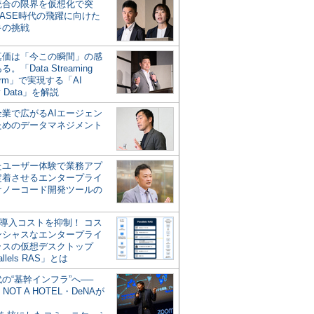
統合の限界を仮想化で突
ASE時代の飛躍に向けた
キの挑戦
の真価は「今この瞬間」の感
。「Data Streaming
form」で実現する「AI
y Data」を解説
企業で広がるAIエージェン
ためのデータマネジメント
？
たユーザー体験で業務アプ
定着させるエンタープライ
けノーコード開発ツールの
の導入コストを抑制！ コス
ンシャスなエンタープライ
ラスの仮想デスクトップ
allels RAS」とは
代の“基幹インフラ”へ──
NOT A HOTEL・DeNAが