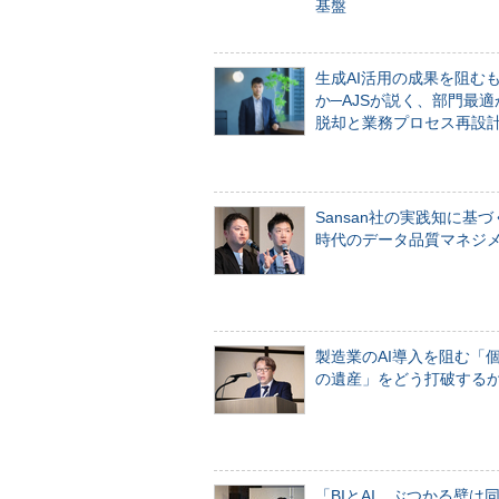
基盤
生成AI活用の成果を阻む
か─AJSが説く、部門最適
脱却と業務プロセス再設
Sansan社の実践知に基づ
時代のデータ品質マネジ
製造業のAI導入を阻む「
の遺産」をどう打破する
「BIとAI、ぶつかる壁は