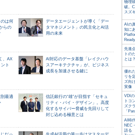
物理
破。C
スズ
ものは何
データエージェントが導く「デー
AI
からの
タマネジメント」の民主化とAI活
知にある
計
用の未来
Plat
Read
先進
トの
く、AX
AI対応のデータ基盤「レイクハウ
とは
メント
スアーキテクチャ」が、ビジネス
成長を加速させる鍵に
優れ
リを
ズ向
実像
VDI
個別最適
信託銀行の“雄”が目指す「セキュ
トコ
か
リティ・バイ・デザイン」。高度
ズク
化するサイバー脅威を先回りして
「Par
封じ込める極意とは
AI時
NEC・
語る
同じだっ
生成AI活用の第一歩はマスターデ