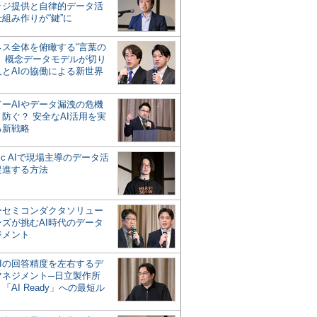
ッジ提供と自律的データ活
組み作りが“鍵”に
ネス全体を俯瞰する“言葉の
”、概念データモデルが切り
人とAIの協働による新世界
？
ドーAIやデータ漏洩の危機
防ぐ？ 安全なAI活用を実
る新戦略
ntic AIで現場主導のデータ活
促進する方法
ーセミコンダクタソリュー
ンズが挑むAI時代のデータ
ジメント
AIの回答精度を左右するデ
マネジメント─日立製作所
「AI Ready」への最短ル