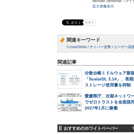
Michael Sentona
拡大画像表示
リスト
関連キーワード
CrowdStrike
/
サイバー攻撃
/
ユーザー調
関連記事
分散台帳ミドルウェア新
「ScalarDL 3.14」、
ストレージ使用量を抑制
愛媛県庁、次期ネットワ
でゼロトラストを全面採
2027年1月に稼働
おすすめのホワイトペーパー
「製