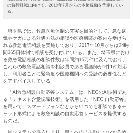
の負荷軽減に向けて、2019年7月からの本格稼働を予定してい
る。
埼玉県では、救急医療体制の充実を目的として、急な病
気やケガによる対処方法の相談や医療機関の案内を受けら
れる救急電話相談を実施しており、2017年10月からは24時
間365日体制で相談を受け付けている。また、埼玉県におけ
る救急電話相談の相談件数は年間約15万件に及んでおり、
これらの救急電話相談を相談員である看護師が1件1件対応
し、利用者ごとに緊急度や医療機関への受診の必要性など
をアドバイスしている。
「AI救急相談自動応答システム」は、NECのAI技術であ
る「テキスト含意認識技術」を活用した「NEC 自動応答」
を用いて、スマートフォンなどからいつでも相談できるチ
ャット形式による救急相談の自動応答サービスを提供する
ものだ。
同システムの導入により、県民への「手軽につながる救