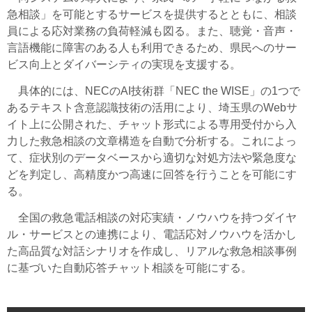
急相談」を可能とするサービスを提供するとともに、相談
員による応対業務の負荷軽減も図る。また、聴覚・音声・
言語機能に障害のある人も利用できるため、県民へのサー
ビス向上とダイバーシティの実現を支援する。
具体的には、NECのAI技術群「NEC the WISE」の1つで
あるテキスト含意認識技術の活用により、埼玉県のWebサ
イト上に公開された、チャット形式による専用受付から入
力した救急相談の文章構造を自動で分析する。これによっ
て、症状別のデータベースから適切な対処方法や緊急度な
どを判定し、高精度かつ高速に回答を行うことを可能にす
る。
全国の救急電話相談の対応実績・ノウハウを持つダイヤ
ル・サービスとの連携により、電話応対ノウハウを活かし
た高品質な対話シナリオを作成し、リアルな救急相談事例
に基づいた自動応答チャット相談を可能にする。