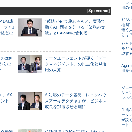
ナレ
用の仕
[Sponsored]
ビジ
るMDM成
“感動デモ”で終わるAIと、実務で
地図
ープとJ
動くAI─両者を分ける「業務の文
拓く
ン経営の
脈」とCelonisの管制塔
とは
シャ
をどう
現す
ものは何
データエージェントが導く「デー
からの
タマネジメント」の民主化とAI活
Age
計
用の未来
用を
ソニ
ショ
く、AX
AI対応のデータ基盤「レイクハウ
マネ
メント
スアーキテクチャ」が、ビジネス
成長を加速させる鍵に
生成
ータ
が説く
ート
個別最適
信託銀行の“雄”が目指す「セキュ