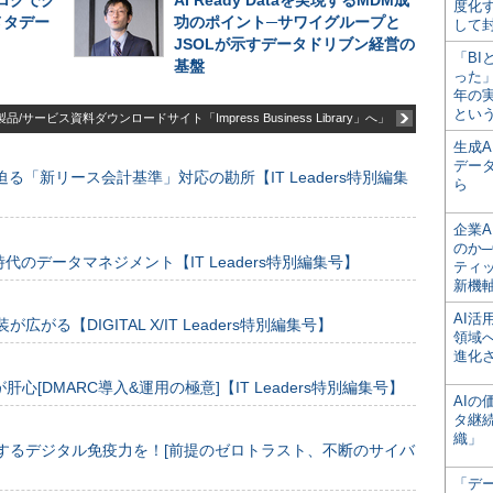
ログでグ
AI Ready Dataを実現するMDM成
度化
メタデー
功のポイント─サワイグループと
して
JSOLが示すデータドリブン経営の
「BI
基盤
った
年の
とい
品/サービス資料ダウンロードサイト「Impress Business Library」へ」
生成
デー
る「新リース会計基準」対応の勘所【IT Leaders特別編集
ら
企業A
のか─
のデータマネジメント【IT Leaders特別編集号】
ティ
新機
AI
装が広がる【DIGITAL X/IT Leaders特別編集号】
領域
進化
[DMARC導入&運用の極意]【IT Leaders特別編集号】
AI
タ継
織」
するデジタル免疫力を！[前提のゼロトラスト、不断のサイバ
「デ