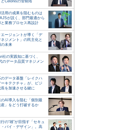
とCelonisの管制塔
AI活用の成果を阻むものは
AJSが説く、部門最適から
却と業務プロセス再設計
タエージェントが導く「デ
マネジメント」の民主化と
用の未来
san社の実践知に基づく、
時代のデータ品質マネジメン
対応のデータ基盤「レイクハ
アーキテクチャ」が、ビジ
成長を加速させる鍵に
業のAI導入を阻む「個別最
遺産」をどう打破するか
行の“雄”が目指す「セキュ
ィ・バイ・デザイン」。高