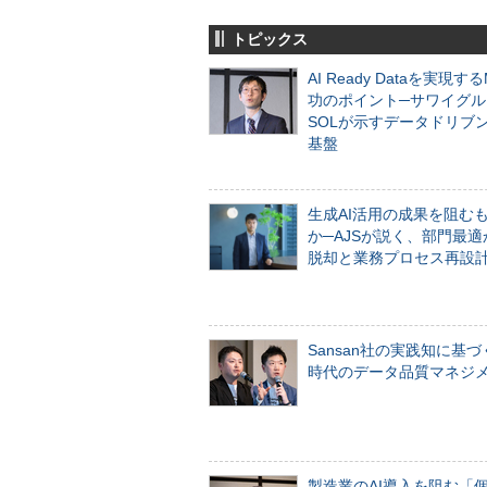
トピックス
AI Ready Dataを実現す
功のポイント─サワイグル
SOLが示すデータドリブ
基盤
生成AI活用の成果を阻む
か─AJSが説く、部門最適
脱却と業務プロセス再設
Sansan社の実践知に基づ
時代のデータ品質マネジ
製造業のAI導入を阻む「