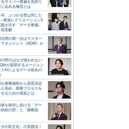
するサイバー脅威を先回り
封じ込める極意とは
とAI、ぶつかる壁は同じだ
」─東急レクリエーション5
実践が示す「データ整備」
う現実解
AI活用の第一歩はマスター
タマネジメント（MDM）か
Iの95％はなぜ使われない
Qlikが提唱するエージェン
ックAIによるデータ統合の
軸
活用を業務補助から意思決定
へと高め、業務プロセスを
させるための道筋とは
の価値を維持し続ける「デー
続供給の型」と「横断組
ータの民主化」の実践法！