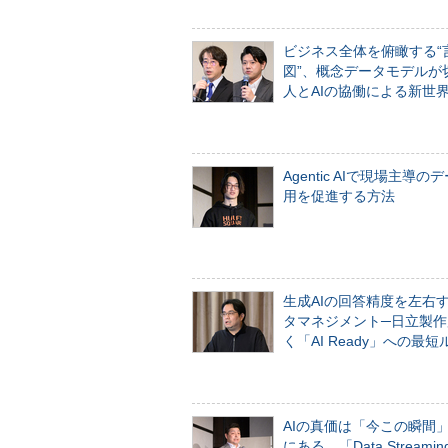
ビジネス全体を俯瞰する“
図”、概念データモデルが
人とAIの協働による新世
Agentic AIで現場主導の
用を促進する方法
生成AIの回答精度を左右
タマネジメント─日立製作
く「AI Ready」への最短
AIの真価は「今この瞬間
にある。「Data Streaming 