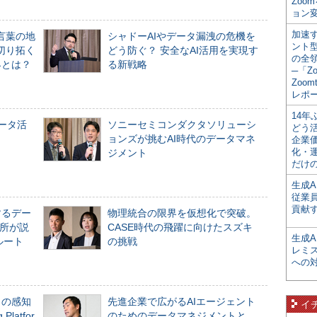
Zoo
ョン変
加速す
言葉の地
シャドーAIやデータ漏洩の危機を
ント
切り拓く
どう防ぐ？ 安全なAI活用を実現す
の全
界とは？
る新戦略
─「Z
Zoomt
レポ
14
データ活
ソニーセミコンダクタソリューシ
どう
ョンズが挑むAI時代のデータマネ
企業
化・
ジメント
だけの
生成A
従業
貢献す
するデー
物理統合の限界を仮想化で突破。
所が説
CASE時代の飛躍に向けたスズキ
生成
ルート
の挑戦
レミ
への
」の感知
先進企業で広がるAIエージェント
イ
Platfor
のためのデータマネジメントと