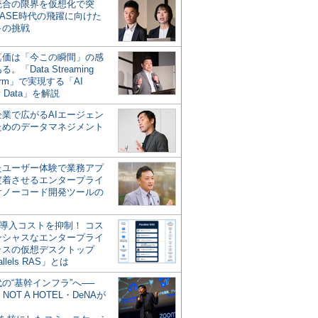
統合の限界を仮想化で突
ASE時代の飛躍に向けた
キの挑戦
の真価は「今この瞬間」の感
。「Data Streaming
form」で実現する「AI
y Data」を解説
企業で広がるAIエージェン
ためのデータマネジメント
？
たユーザー体験で業務アプ
定着させるエンタープライ
けノーコード開発ツールの
の導入コストを抑制！ コス
ンシャスなエンタープライ
ラスの仮想デスクトップ
allels RAS」とは
代の“基幹インフラ”へ──
NOT A HOTEL・DeNAが