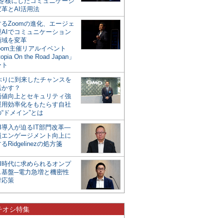
mを核にしたコミュニケーシ
革とAI活用法
るZoomの進化、エージェ
型AIでコミュニケーション
領域を変革
oom主催リアルイベント
opia On the Road Japan」
ート
年ぶりに到来したチャンスを
活かす？
価値向上とセキュリティ強
運用効率化をもたらす自社
“ドメイン”とは
I導入が迫るIT部門改革―
員エンゲージメント向上に
るRidgelinezの処方箋
AI時代に求められるオンプ
ス基盤─電力急増と機密性
対応策
チオシ特集