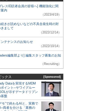
プレスID読者会員の皆様へ] 機能強化に関
ご案内
（2023/4/19）
の続きが読めないなどの不具合発生時の対
つきまして
（2022/12/14）
メンテナンスのお知らせ
（2022/10/14）
 Leaders編集部より] 編集スタッフ募集のお知
（Recruiting）
ピックス
[Sponsored]
eady Dataを実現するMDM
のポイント─サワイグルー
SOLが示すデータドリブン
の基盤
デモ”で終わるAIと、実務で
I─両者を分ける「業務の