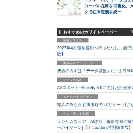
ヤンマーHD、データカタ
ローバル在庫を可視化、
タで在庫定義を統一
おすすめのホワイトペーパー
「製
業務システム
2027年4月強制適用へ待ったなし、施行迫
版】
生成AI/AIエージェント
成否のカギは「データ基盤」に─生成AI時代
フィジカルAI
AI/ロボット─Society 5.0に向けた社会実
メールセキュリティ
導入のみならず運用時の“ポリシー上げ”が肝心
ゼロトラスト戦略
ランサムウェア、AI詐欺…最新脅威に抗
ーハイジーン]【IT Leaders特別編集号】