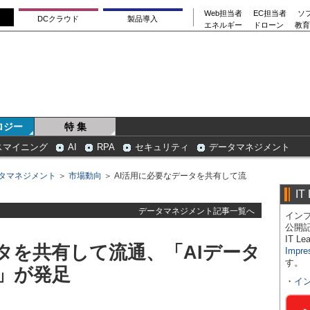
Web担当者
EC担当者
ソ
DCクラウド
製品導入
エネルギー
ドローン
教育
ロジー
特 集
スマイニング
AI
RPA
セキュリティ
データマネジメント
タマネジメント
＞
市場動向
＞ AI活用に必要なデータを共有して流
IT
データマネジメント記事一覧へ
インプ
公開
IT 
タを共有して流通、「AIデータ
Impre
す。
」が発足
・
イ