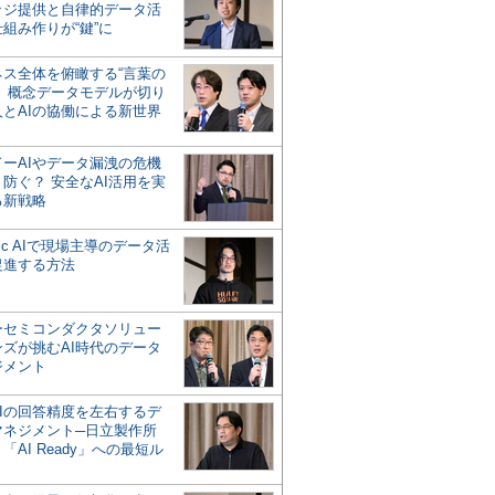
ッジ提供と自律的データ活
組み作りが“鍵”に
ネス全体を俯瞰する“言葉の
”、概念データモデルが切り
人とAIの協働による新世界
？
ドーAIやデータ漏洩の危機
防ぐ？ 安全なAI活用を実
る新戦略
ntic AIで現場主導のデータ活
促進する方法
ーセミコンダクタソリュー
ンズが挑むAI時代のデータ
ジメント
AIの回答精度を左右するデ
マネジメント─日立製作所
「AI Ready」への最短ル