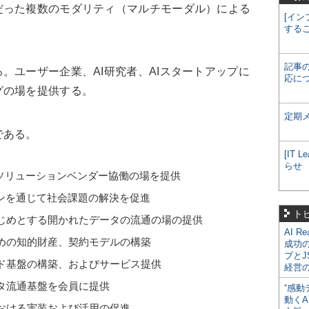
だった複数のモダリティ（マルチモーダル）による
[イン
する
記事
ユーザー企業、AI研究者、AIスタートアップに
応に
グの場を提供する。
定期
である。
[IT
らせ
Iソリューションベンダー協働の場を提供
ョンを通じて社会課題の解決を促進
ト
じめとする開かれたデータの流通の場の提供
AI R
めの知的財産、契約モデルの構築
成功
プとJ
ド基盤の構築、およびサービス提供
経営
タ流通基盤を会員に提供
“感動
動くA
おける実装および活用の促進