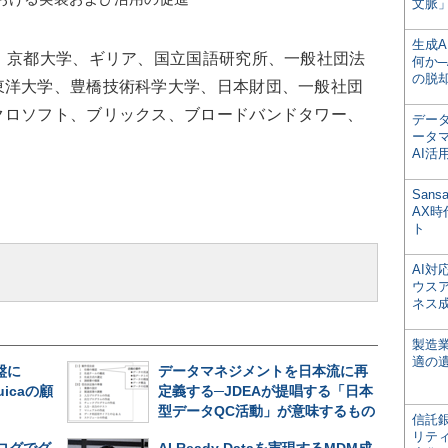
文脈」
生成
。京都大学、ギリア、国立国語研究所、一般社団法
何か─
の脱
東洋大学、豊橋技術科学大学、日本財団、一般社団
クロソフト、ブリックス、ブロードバンドタワー、
デー
ータ
AI活
San
AX
ト
AI
ウス
ネス
製造
適の
盤に
データマネジメントを日本流に再
uicaの顧
定義する─JDEAが提唱する「日本
型データQC活動」が意味するもの
信託銀
リテ