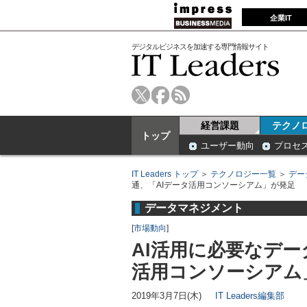
企業IT
デジタルビジネスを加速する専門情報サイト
経営課題
テクノ
トップ
ユーザー動向
プロセ
IT Leaders トップ
＞
テクノロジー一覧
＞
デー
通、「AIデータ活用コンソーシアム」が発足
データマネジメント
[
市場動向
]
AI活用に必要なデー
活用コンソーシアム
2019年3月7日(木)
IT Leaders編集部