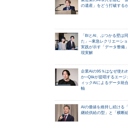
の遺産」をどう打破する
「BIとAI、ぶつかる壁は
た」─東急レクリエーショ
実践が示す「データ整備
現実解
企業AIの95％はなぜ使わ
か─Qlikが提唱するエー
ィックAIによるデータ統
軸
AIの価値を維持し続ける
継続供給の型」と「横断