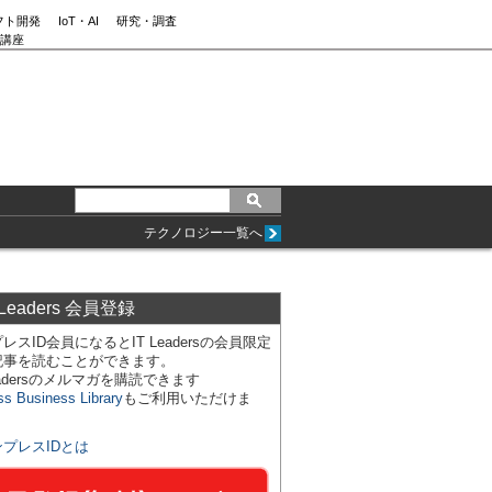
フト開発
IoT・AI
研究・調査
講座
テクノロジー一覧へ
 Leaders 会員登録
レスID会員になるとIT Leadersの会員限定
記事を読むことができます。
Leadersのメルマガを購読できます
ss Business Library
もご利用いただけま
ンプレスIDとは