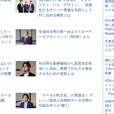
物理
か
リティ・バイ・デザイン」。高度
破。C
化するサイバー脅威を先回りして
スズ
封じ込める極意とは
AI
知にある
Plat
同じだっ
生成AI活用の第一歩はマスターデ
Read
ン5年の
ータマネジメント（MDM）から
先進
」という
トの
とは
優れ
れないの
AI活用を業務補助から意思決定領
リを
ジェンテ
域へと高め、業務プロセスを進化
ズ向
実像
合の新機
させるための道筋とは
VDI
トコ
ズク
「Par
「データ
「データの民主化」の実践法！ ナ
組織」
レッジ提供と自律的データ活用の
AI時
仕組み作りが“鍵”に
NEC・
語る