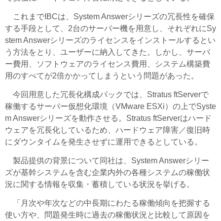
これまでIBCは、System Answerシリーズの冗長性を確保
する手段として、2台のサーバー機を用意し、それぞれにSy
stem Answerシリーズのライセンスをインストールするとい
う方法をとり、ユーザーに納入してきた。しかし、サーバ
ー費用、ソフトウェアのライセンス費用、システム構築費
用のすべてが2倍かかってしまうという問題があった。
今回用意した冗長化構成パックでは、Stratus ftServerで
稼働するサーバー仮想化環境（VMware ESXi）の上でSyste
m Answerシリーズを動作させる。Stratus ftServerはハード
ウェアを冗長化しているため、ハードウェア障害／復旧時
にダウンタイムを発生させずに運用できるとしている。
製品提供の背景について同社は、System Answerシリー
ズが基幹システムを含む企業内外の各種システムの稼働状
況に関する情報を収集・蓄積している状況を挙げる。
「月次や年次などの中長期にわたる稼働傾向を把握する
使い方や、問題発生時に過去の稼働状況と比較して原因を