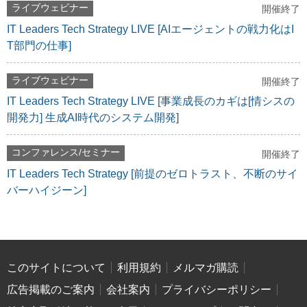
ライブウェビナー
開催終了
IT Leaders Tech Strategy LIVE [AIエージェントの戦力化はI
T部門の仕事]
ライブウェビナー
開催終了
IT Leaders Tech Strategy LIVE [事業成長のカギは[情シスの
開発力] 生成AI時代のシステム開発]
コンファレンス/セミナー
開催終了
IT Leaders Tech Strategy [前提のゼロトラスト、不断のサイ
バーハイジーン]
このサイトについて
利用規約
メルマガ購読
広告掲載のご案内
会社案内
プライバシーポリシー