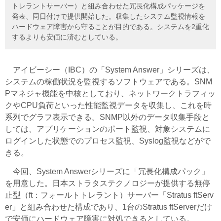
トレラントサーバー）と組み合わせた冗長化構成パッケージを
発表、同日付けで提供開始した。収集したシステム監視情報を
ハードウェア障害から守ることが目的である。システムを2重化
するよりも安価に済むとしている。
アイビーシー（IBC）の「System Answer」シリーズは、
システムの稼働状況を監視するソフトウェアである。SNM
Pマネジャ機能を中核としており、ネットワークトラフィッ
クやCPU負荷といった性能監視データを収集し、これを時
系列でグラフ表示できる。SNMP以外のデータ収集手段と
しては、アプリケーションのポート監視、対象システムに
ログインした状態でのプロセス監視、Syslog監視などがで
きる。
今回、System Answerシリーズに「冗長化構成パック」
を用意した。日本ストラタステクノロジーが提供する無停
止型（ft：フォールトトレラント）サーバー「Stratus ftServ
er」と組み合わせた構成であり、1台のStratus ftServerだけ
で安価にハードウェア障害に対処できるとしている。