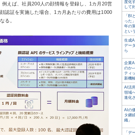
度化
。例えば、社員200人の顔情報を登録し、1カ月20営
して
顔認証を実施した場合、1カ月あたりの費用は1000
「BI
になる。
った
年の
とい
生成
デー
ら
企業A
のか─
ティ
新機
AI
領域
進化
AI
タ継
織」
「デ