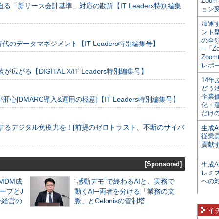
Zoo
る「新リース会計基準」対応の勘所【IT Leaders特別編集
ョン変
加速す
ント
の全
のデータマネジメント【IT Leaders特別編集号】
─「Z
Zoomt
レポ
装が広がる【DIGITAL X/IT Leaders特別編集号】
14
どう
企業
[DMARC導入&運用の極意]【IT Leaders特別編集号】
化・
だけの
するデジタル免疫力を！[前提のゼロトラスト、不断のサイバ
生成A
従業
貢献す
[Sponsored]
生成
レミ
るMDM成
“感動デモ”で終わるAIと、実務で
への
ープとJ
動くAI─両者を分ける「業務の文
ン経営の
脈」とCelonisの管制塔
イ