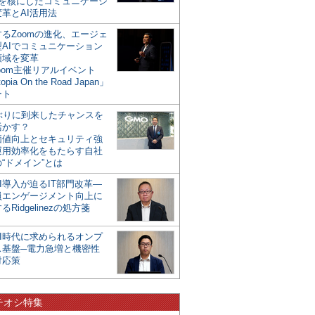
mを核にしたコミュニケーシ
革とAI活用法
るZoomの進化、エージェ
型AIでコミュニケーション
領域を変革
oom主催リアルイベント
opia On the Road Japan」
ート
年ぶりに到来したチャンスを
活かす？
価値向上とセキュリティ強
運用効率化をもたらす自社
“ドメイン”とは
I導入が迫るIT部門改革―
員エンゲージメント向上に
るRidgelinezの処方箋
AI時代に求められるオンプ
ス基盤─電力急増と機密性
対応策
チオシ特集