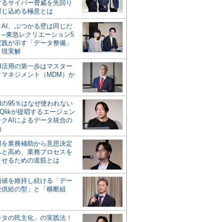
するサイバー脅威を先回り
封じ込める極意とは
とAI、ぶつかる壁は同じだ
」─東急レクリエーション5
実践が示す「データ整備」
う現実解
AI活用の第一歩はマスター
タマネジメント（MDM）か
Iの95％はなぜ使われない
Qlikが提唱するエージェン
ックAIによるデータ統合の
軸
活用を業務補助から意思決定
へと高め、業務プロセスを
させるための道筋とは
の価値を維持し続ける「デー
続供給の型」と「横断組
ータの民主化」の実践法！