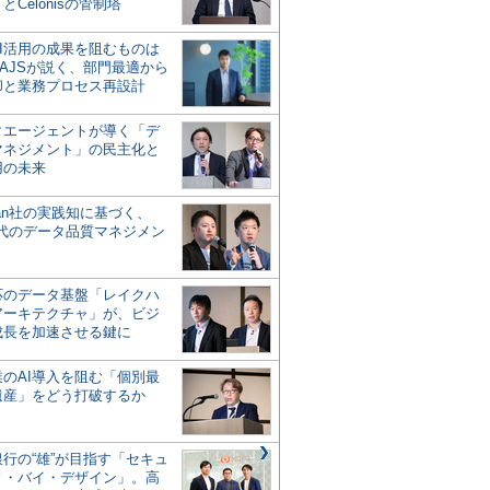
とCelonisの管制塔
AI活用の成果を阻むものは
AJSが説く、部門最適から
却と業務プロセス再設計
タエージェントが導く「デ
マネジメント」の民主化と
用の未来
san社の実践知に基づく、
時代のデータ品質マネジメン
対応のデータ基盤「レイクハ
アーキテクチャ」が、ビジ
成長を加速させる鍵に
業のAI導入を阻む「個別最
遺産」をどう打破するか
行の“雄”が目指す「セキュ
ィ・バイ・デザイン」。高