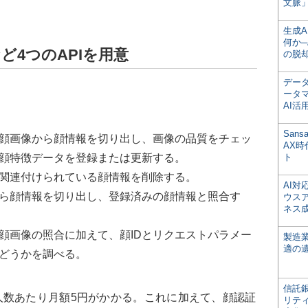
文脈」
生成
何か─
ど4つのAPIを用意
の脱
デー
ータ
AI活
San
顔画像から顔情報を切り出し、画像の品質をチェッ
AX
顔特徴データを登録または更新する。
ト
に関連付けられている顔情報を削除する。
AI
ら顔情報を切り出し、登録済みの顔情報と照合す
ウス
ネス
、顔画像の照合に加えて、顔IDとリクエストパラメー
製造
適の
かどうかを調べる。
信託銀
数あたり月額5円がかかる。これに加えて、顔認証
リテ