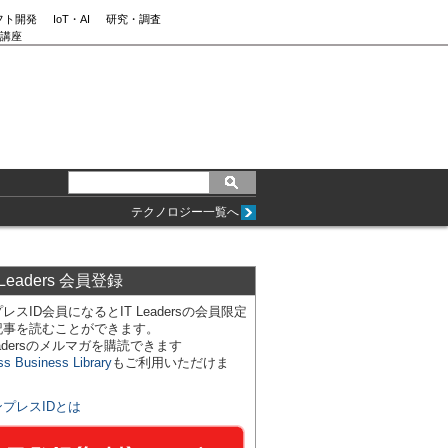
フト開発
IoT・AI
研究・調査
講座
テクノロジー一覧へ
 Leaders 会員登録
レスID会員になるとIT Leadersの会員限定
記事を読むことができます。
Leadersのメルマガを購読できます
ss Business Library
もご利用いただけま
ンプレスIDとは