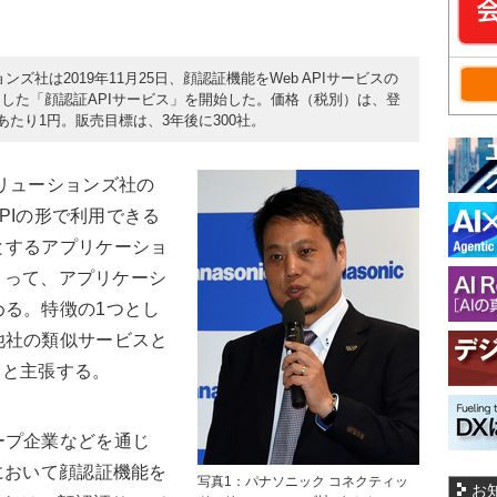
ズ社は2019年11月25日、顔認証機能をWeb APIサービスの
した「顔認証APIサービス」を開始した。価格（税別）は、登
あたり1円。販売目標は、3年後に300社。
リューションズ社の
APIの形で利用できる
とするアプリケーショ
によって、アプリケーシ
める。特徴の1つとし
他社の類似サービスと
」と主張する。
プ企業などを通じ
において顔認証機能を
写真1：パナソニック コネクティッ
お