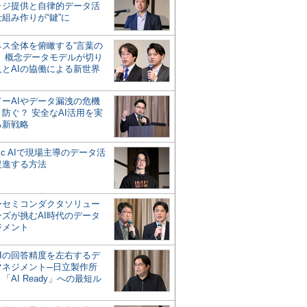
ッジ提供と自律的データ活
組み作りが“鍵”に
ネス全体を俯瞰する“言葉の
”、概念データモデルが切り
人とAIの協働による新世界
？
ドーAIやデータ漏洩の危機
防ぐ？ 安全なAI活用を実
る新戦略
ntic AIで現場主導のデータ活
促進する方法
ーセミコンダクタソリュー
ンズが挑むAI時代のデータ
ジメント
AIの回答精度を左右するデ
マネジメント─日立製作所
「AI Ready」への最短ル