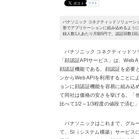
リスト
パナソニック コネクティッドソリューション
形でアプリケーションに組み込めるように
録人数1人あたり月額5円で、認証回数1回
パナソニック コネクティッドソ
「顔認証APIサービス」は、Web 
顔認証機能である。顔認証を必要
ンからWeb APIを利用すること
ョンに顔認証機能を容易に組み込
て同社は価格の安さを挙げる。「
比べて1/2～1/3程度の値段で済む
パナソニックはこれまで、グルー
て、SI（システム構築）サービス