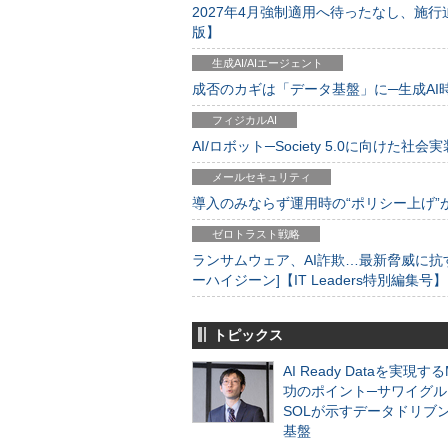
2027年4月強制適用へ待ったなし、施行迫
版】
生成AI/AIエージェント
成否のカギは「データ基盤」に─生成AI時代
フィジカルAI
AI/ロボット─Society 5.0に向けた社会実
メールセキュリティ
導入のみならず運用時の“ポリシー上げ”が肝心
ゼロトラスト戦略
ランサムウェア、AI詐欺…最新脅威に抗
ーハイジーン]【IT Leaders特別編集号】
トピックス
AI Ready Dataを実現す
功のポイント─サワイグル
SOLが示すデータドリブ
基盤