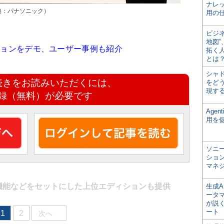
ナレ
典：パナソニック）
用の仕
ビジ
地図
ーションをデモ、ユーザー事例も紹介
拓く
とは
シャ
続きをお読みいただくには、
をどう
現す
録（無料）が必要です
Age
用を
ソニ
ショ
マネ
機能などをセットにした上位エディションも提供
生成
ータ
が説く
ート
1
2
次へ