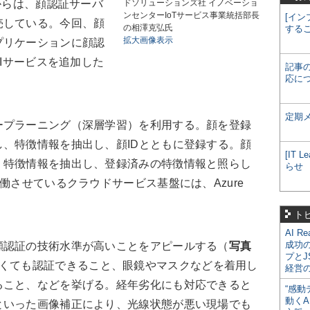
からは、顔認証サーバ
ドソリューションズ社 イノベーショ
ンセンターIoTサービス事業統括部長
[イン
売している。今回、顔
の相澤克弘氏
する
拡大画像表示
プリケーションに顔認
PIサービスを追加した
記事
応に
定期
プラーニング（深層学習）を利用する。顔を登録
、特徴情報を抽出し、顔IDとともに登録する。顔
[IT
、特徴情報を抽出し、登録済みの特徴情報と照らし
らせ
働させているクラウドサービス基盤には、Azure
ト
AI R
成功
認証の技術水準が高いことをアピールする（
写真
プとJ
くても認証できること、眼鏡やマスクなどを着用し
経営
ること、などを挙げる。経年劣化にも対応できると
“感動
動くA
といった画像補正により、光線状態が悪い現場でも