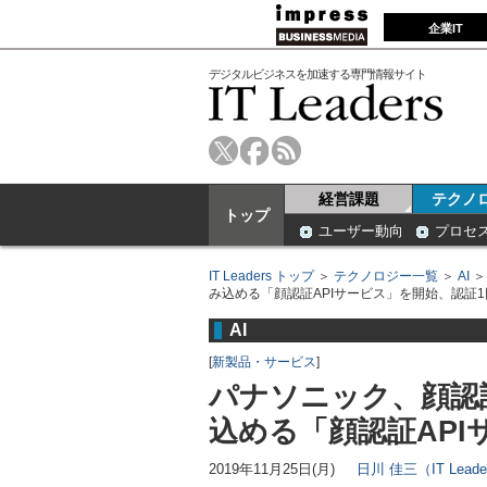
企業IT
デジタルビジネスを加速する専門情報サイト
経営課題
テクノ
トップ
ユーザー動向
プロセ
IT Leaders トップ
＞
テクノロジー一覧
＞
AI
み込める「顔認証APIサービス」を開始、認証1
AI
[
新製品・サービス
]
パナソニック、顔認
込める「顔認証API
2019年11月25日(月)
日川 佳三（IT Lead