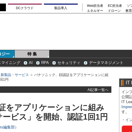
Web担当者
EC担当者
ソ
DCクラウド
製品導入
エネルギー
ドローン
教育
ロジー
特 集
スマイニング
AI
RPA
セキュリティ
データマネジメント
＞
新製品・サービス
＞ パナソニック、顔認証をアプリケーションに組
回1円
IT
AI記事一覧へ
インプ
公開
IT 
証をアプリケーションに組み
Impre
す。
サービス」を開始、認証1回1円
・
イ
ers編集部）