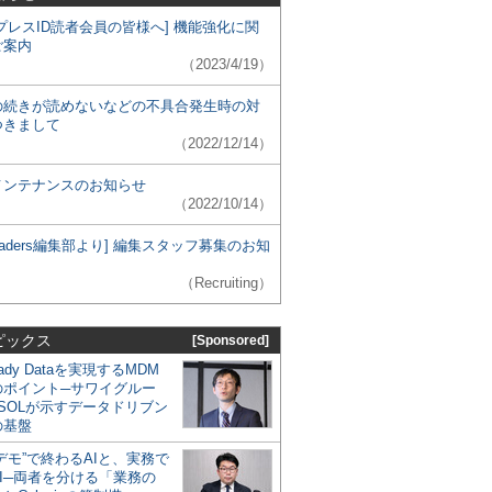
プレスID読者会員の皆様へ] 機能強化に関
ご案内
（2023/4/19）
の続きが読めないなどの不具合発生時の対
つきまして
（2022/12/14）
メンテナンスのお知らせ
（2022/10/14）
 Leaders編集部より] 編集スタッフ募集のお知
（Recruiting）
ピックス
[Sponsored]
eady Dataを実現するMDM
のポイント─サワイグルー
SOLが示すデータドリブン
の基盤
デモ”で終わるAIと、実務で
I─両者を分ける「業務の