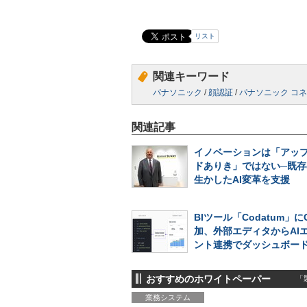
リスト
関連キーワード
パナソニック
/
顔認証
/
パナソニック コ
関連記事
イノベーションは「アッ
ドありき」ではない─既存
生かしたAI変革を支援
BIツール「Codatum」に
加、外部エディタからAI
ント連携でダッシュボー
おすすめのホワイトペーパー
「製
業務システム