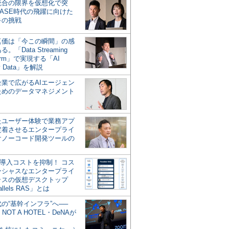
統合の限界を仮想化で突
ASE時代の飛躍に向けた
キの挑戦
の真価は「今この瞬間」の感
。「Data Streaming
form」で実現する「AI
y Data」を解説
企業で広がるAIエージェン
ためのデータマネジメント
？
たユーザー体験で業務アプ
定着させるエンタープライ
けノーコード開発ツールの
の導入コストを抑制！ コス
ンシャスなエンタープライ
ラスの仮想デスクトップ
allels RAS」とは
代の“基幹インフラ”へ──
NOT A HOTEL・DeNAが