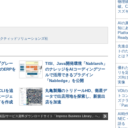
物理
破。C
スズ
AI
知にある
Plat
Read
ネクティッドソリューションズ社
先進
トの
とは
プグレー
TISI、Java開発環境「Nablarch」
優れ
のERPを
のナレッジをAIコーディングツー
リを
ルで活用できるプラグイン
ズ向
「Nabledge」を公開
実像
CLIを追
丸亀製麺のトリドールHD、衛星デ
VDI
トコ
エージェ
ータで出店用地を探索し、新規出
ズク
ドを作成
店を加速
「Par
AI時
品/サービス資料ダウンロードサイト「Impress Business Library」へ」
NEC・
語る