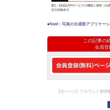
図1：顔認証APIサービスの機能と価格（出
拡大画像表示
●Next：写真の出退勤アプリケ
この記事の
会員登
【次ページ】
アカウント管理