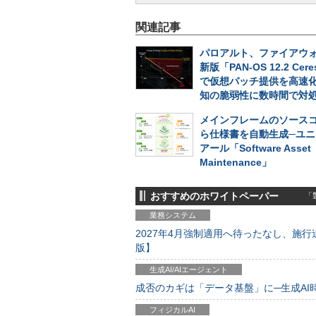
関連記事
パロアルト、ファイアウォ
新版「PAN-OS 12.2 Cer
で仮想パッチ提供を高速
知の脆弱性に数時間で対
メインフレームのソース
ら仕様書を自動生成─ユニ
アール「Software Asset
Maintenance」
おすすめのホワイトペーパー
「製
業務システム
2027年4月強制適用へ待ったなし、施行迫
版】
生成AI/AIエージェント
成否のカギは「データ基盤」に─生成AI時代
フィジカルAI