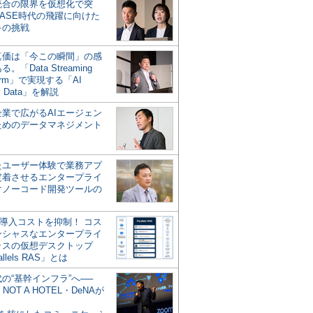
統合の限界を仮想化で突
ASE時代の飛躍に向けた
キの挑戦
の真価は「今この瞬間」の感
。「Data Streaming
form」で実現する「AI
y Data」を解説
企業で広がるAIエージェン
ためのデータマネジメント
？
たユーザー体験で業務アプ
定着させるエンタープライ
けノーコード開発ツールの
の導入コストを抑制！ コス
ンシャスなエンタープライ
ラスの仮想デスクトップ
allels RAS」とは
代の“基幹インフラ”へ──
NOT A HOTEL・DeNAが