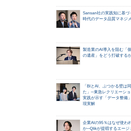
Sansan社の実践知に基づ
時代のデータ品質マネジ
製造業のAI導入を阻む「
の遺産」をどう打破する
「BIとAI、ぶつかる壁は
た」─東急レクリエーショ
実践が示す「データ整備
現実解
企業AIの95％はなぜ使わ
か─Qlikが提唱するエー