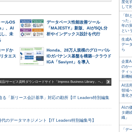
度化
して
「BI
った
ールOS
データベース性能改善ツール
年の
es」、AI
「MAJESTY」新版、AIがSQL分
とい
化し、未
析やインデックス設計を代行
生成
処
デー
ら
コードか
Honda、28万人規模のグローバル
リタエス
IDガバナンス基盤を構築─クラウド
企業A
IGA「Saviynt」を導入
のか─
ティ
新機
品/サービス資料ダウンロードサイト「Impress Business Library」へ」
AI
領域
進化
る「新リース会計基準」対応の勘所【IT Leaders特別編集
AI
タ継
織」
のデータマネジメント【IT Leaders特別編集号】
「デ