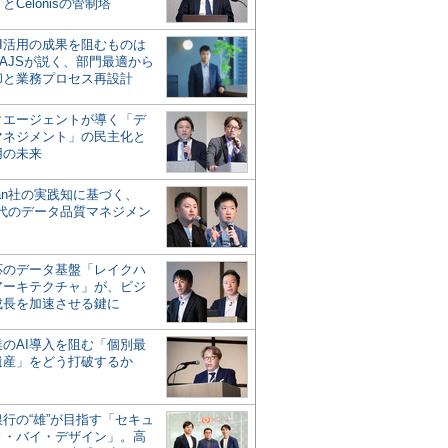
とCelonisの管制塔
AI活用の成果を阻むものは
AJSが説く、部門最適から
却と業務プロセス再設計
タエージェントが導く「デ
マネジメント」の民主化と
用の未来
san社の実践知に基づく、
時代のデータ品質マネジメン
対応のデータ基盤「レイクハ
アーキテクチャ」が、ビジ
成長を加速させる鍵に
業のAI導入を阻む「個別最
遺産」をどう打破するか
行の“雄”が目指す「セキュ
ィ・バイ・デザイン」。高