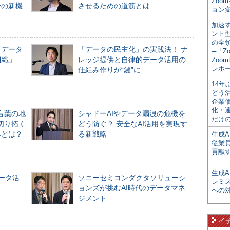
Zoo
合の新機
させるための道筋とは
ョン変
加速す
ント
の全
「データ
「データの民主化」の実践法！ ナ
─「Z
組織」
レッジ提供と自律的データ活用の
Zoomt
レポ
仕組み作りが“鍵”に
14
どう
企業
化・
言葉の地
シャドーAIやデータ漏洩の危機を
だけの
切り拓く
どう防ぐ？ 安全なAI活用を実現す
界とは？
る新戦略
生成A
従業
貢献す
生成
データ活
ソニーセミコンダクタソリューシ
レミ
ョンズが挑むAI時代のデータマネ
への
ジメント
イ