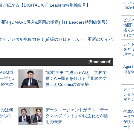
ナレ
装が広がる【DIGITAL X/IT Leaders特別編集号】
用の仕
ビジ
[DMARC導入&運用の極意]【IT Leaders特別編集号】
地図
拓く
とは
するデジタル免疫力を！[前提のゼロトラスト、不断のサイバ
シャ
をどう
現す
[Sponsored]
Age
用を
るMDM成
“感動デモ”で終わるAIと、実務で
ープとJ
動くAI─両者を分ける「業務の文
ン経営の
脈」とCelonisの管制塔
ソニ
ショ
マネ
ものは何
データエージェントが導く「デー
生成
からの
タマネジメント」の民主化とAI活
ータ
計
用の未来
が説く
ート