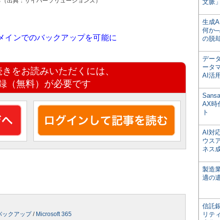
きる（出典：サイバーソリューションズ）
文脈」
生成
何か─
と同一ドメインでのバックアップを可能に
の脱
デー
ータ
続きをお読みいただくには、
AI活
録（無料）が必要です
San
AX
ト
AI
ウス
ネス
製造
適の
信託銀
バックアップ
/
Microsoft 365
リテ