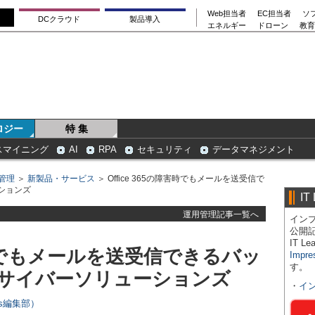
Web担当者
EC担当者
ソ
DCクラウド
製品導入
エネルギー
ドローン
教育
ロジー
特 集
スマイニング
AI
RPA
セキュリティ
データマネジメント
管理
＞
新製品・サービス
＞ Office 365の障害時でもメールを送受信で
ションズ
IT
運用管理記事一覧へ
インプ
公開
IT 
障害時でもメールを送受信できるバッ
Impre
す。
サイバーソリューションズ
・
イ
ers編集部）