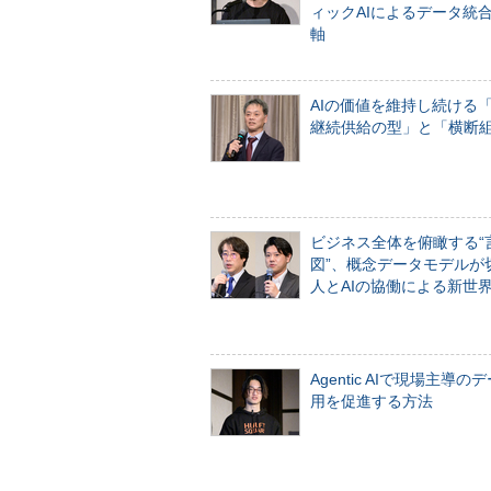
ィックAIによるデータ統
軸
AIの価値を維持し続ける
継続供給の型」と「横断
ビジネス全体を俯瞰する“
図”、概念データモデルが
人とAIの協働による新世
Agentic AIで現場主導の
用を促進する方法