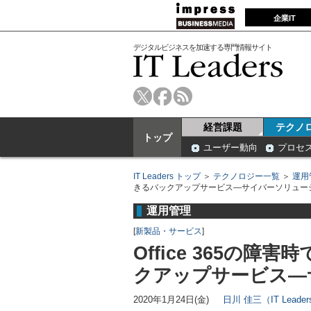
企業IT
デジタルビジネスを加速する専門情報サイト
経営課題
テクノ
トップ
ユーザー動向
プロセ
IT Leaders トップ
＞
テクノロジー一覧
＞
運用
きるバックアップサービス―サイバーソリュー
運用管理
[
新製品・サービス
]
Office 365の
クアップサービス―
2020年1月24日(金)
日川 佳三（IT Lead