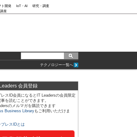
フト開発
IoT・AI
研究・調査
講座
テクノロジー一覧へ
 Leaders 会員登録
レスID会員になるとIT Leadersの会員限定
記事を読むことができます。
Leadersのメルマガを購読できます
ss Business Library
もご利用いただけま
ンプレスIDとは