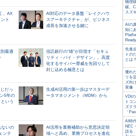
物理
破。C
スズ
く、AX
AI対応のデータ基盤「レイクハウ
メント
スアーキテクチャ」が、ビジネス
AI
成長を加速させる鍵に
知にある
Plat
Read
先進
個別最適
信託銀行の“雄”が目指す「セキュ
トの
か
リティ・バイ・デザイン」。高度
とは
化するサイバー脅威を先回りして
封じ込める極意とは
優れ
リを
ズ向
実像
同じだっ
生成AI活用の第一歩はマスターデ
ン5年の
ータマネジメント（MDM）から
VDI
」という
トコ
ズク
「Par
AI時
NEC・
れないの
AI活用を業務補助から意思決定領
語る
ジェンテ
域へと高め、業務プロセスを進化