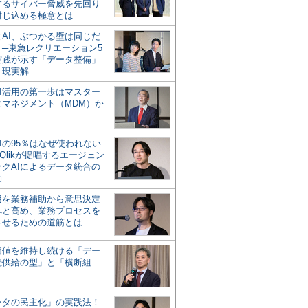
するサイバー脅威を先回り
封じ込める極意とは
とAI、ぶつかる壁は同じだ
」─東急レクリエーション5
実践が示す「データ整備」
う現実解
AI活用の第一歩はマスター
タマネジメント（MDM）か
Iの95％はなぜ使われない
Qlikが提唱するエージェン
ックAIによるデータ統合の
軸
活用を業務補助から意思決定
へと高め、業務プロセスを
させるための道筋とは
の価値を維持し続ける「デー
続供給の型」と「横断組
ータの民主化」の実践法！