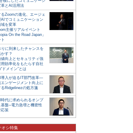
mを核にしたコミュニケーシ
革とAI活用法
るZoomの進化、エージェ
型AIでコミュニケーション
領域を変革
oom主催リアルイベント
opia On the Road Japan」
ート
年ぶりに到来したチャンスを
活かす？
価値向上とセキュリティ強
運用効率化をもたらす自社
“ドメイン”とは
I導入が迫るIT部門改革―
員エンゲージメント向上に
るRidgelinezの処方箋
AI時代に求められるオンプ
ス基盤─電力急増と機密性
対応策
チオシ特集