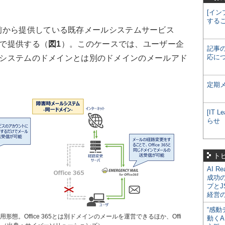
[イン
する
から提供している既存メールシステムサービス
目的で提供する（
図1
）。このケースでは、ユーザー企
記事
応に
るメールシステムのドメインとは別のドメインのメールアド
定期
[IT
らせ
ト
AI R
成功
プとJ
経営
“感動
 365の運用形態。Office 365とは別ドメインのメールを運営できるほか、Offi
動くA