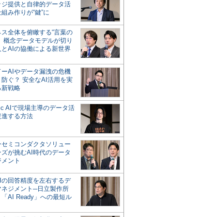
ッジ提供と自律的データ活
組み作りが“鍵”に
ネス全体を俯瞰する“言葉の
”、概念データモデルが切り
人とAIの協働による新世界
？
ドーAIやデータ漏洩の危機
防ぐ？ 安全なAI活用を実
る新戦略
ntic AIで現場主導のデータ活
促進する方法
ーセミコンダクタソリュー
ンズが挑むAI時代のデータ
ジメント
AIの回答精度を左右するデ
マネジメント─日立製作所
「AI Ready」への最短ル