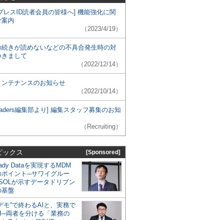
プレスID読者会員の皆様へ] 機能強化に関
ご案内
（2023/4/19）
の続きが読めないなどの不具合発生時の対
つきまして
（2022/12/14）
メンテナンスのお知らせ
（2022/10/14）
 Leaders編集部より] 編集スタッフ募集のお知
（Recruiting）
ピックス
[Sponsored]
eady Dataを実現するMDM
のポイント─サワイグルー
SOLが示すデータドリブン
の基盤
デモ”で終わるAIと、実務で
I─両者を分ける「業務の