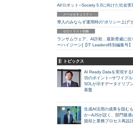
AI/ロボット─Society 5.0に向けた社会実
メールセキュリティ
導入のみならず運用時の“ポリシー上げ”が肝心
ゼロトラスト戦略
ランサムウェア、AI詐欺…最新脅威に抗
ーハイジーン]【IT Leaders特別編集号】
トピックス
AI Ready Dataを実現す
功のポイント─サワイグル
SOLが示すデータドリブ
基盤
生成AI活用の成果を阻む
か─AJSが説く、部門最適
脱却と業務プロセス再設