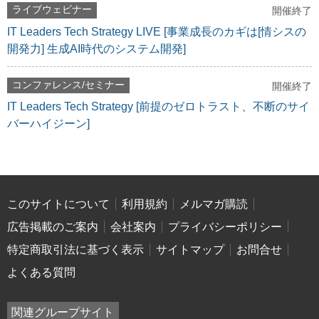
ライブウェビナー
開催終了
IT Leaders Tech Strategy LIVE [事業成長のカギは[情シスの
開発力] 生成AI時代のシステム開発]
コンファレンス/セミナー
開催終了
IT Leaders Tech Strategy [前提のゼロトラスト、不断のサイ
バーハイジーン]
このサイトについて
利用規約
メルマガ購読
広告掲載のご案内
会社案内
プライバシーポリシー
特定商取引法に基づく表示
サイトマップ
お問合せ
よくある質問
関連グループサイト