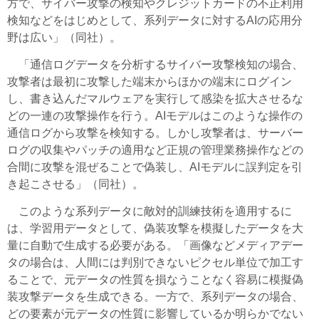
方で、サイバー攻撃の検知やクレジットカードの不正利用
検知などをはじめとして、系列データに対するAIの応用分
野は広い」（同社）。
「通信ログデータを分析するサイバー攻撃検知の場合、
攻撃者は最初に攻撃した端末からほかの端末にログイン
し、書き込んだマルウェアを実行して感染を拡大させるな
どの一連の攻撃操作を行う。AIモデルはこのような操作の
通信ログから攻撃を検知する。しかし攻撃者は、サーバー
ログの収集やパッチの適用など正規の管理業務操作などの
合間に攻撃を混ぜることで偽装し、AIモデルに誤判定を引
き起こさせる」（同社）。
このような系列データに敵対的訓練技術を適用するに
は、学習用データとして、偽装攻撃を模擬したデータを大
量に自動で生成する必要がある。「画像などメディアデー
タの場合は、人間には判別できないピクセル単位で加工す
ることで、元データの性質を損なうことなく容易に模擬偽
装攻撃データを生成できる。一方で、系列データの場合、
どの要素が元データの性質に影響しているか明らかでない