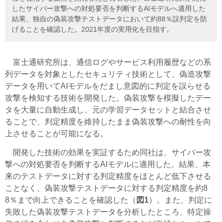
したサイバー攻撃への対処要否を判断するAIモデルへ適用した
結果、独自の偽装攻撃テストデータにおいて約88％誤判定を防
げることを確認した。2021年度の実用化を目指す。
富士通研究所は、通信ログやサービス利用履歴などの系
列データを対象としたセキュリティ技術として、偽造攻撃
データを用いてAIモデルをだまし意図的に判定を誤らせる
攻撃を検知する技術を開発した。偽装攻撃を模擬したデー
タを大量に自動生成し、元の学習データセットと結合させ
ることで、判定精度を維持したまま偽装攻撃への耐性を向
上させることが可能になる。
開発した技術の効果を実証するため同社は、サイバー攻
撃への対処要否を判断するAIモデルに適用した。結果、本
来のテストデータに対する判定精度をほとんど低下させる
ことなく、偽装攻撃テストデータに対する判定精度を約8
8％まで向上できることを確認した（
図1
）。また、判定に
失敗した偽装攻撃テストデータを分析したところ、特定操