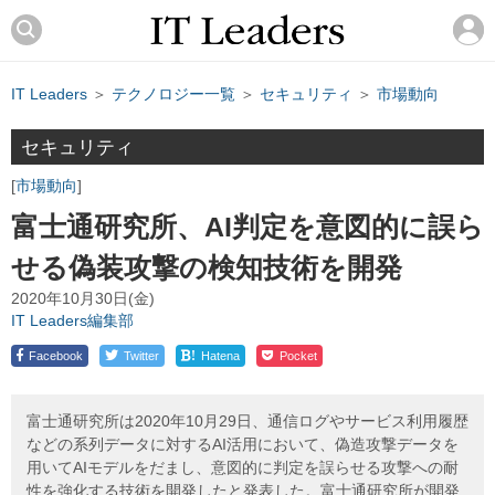
IT Leaders
＞
テクノロジー一覧
＞
セキュリティ
＞
市場動向
セキュリティ
市場動向
富士通研究所、AI判定を意図的に誤ら
せる偽装攻撃の検知技術を開発
2020年10月30日(金)
IT Leaders編集部
!
Facebook
Twitter
Hatena
Pocket
富士通研究所は2020年10月29日、通信ログやサービス利用履歴
などの系列データに対するAI活用において、偽造攻撃データを
用いてAIモデルをだまし、意図的に判定を誤らせる攻撃への耐
性を強化する技術を開発したと発表した。富士通研究所が開発