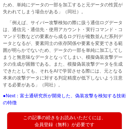
ため、単純にデータの一部を加工すると元データの性質が
失われてしまう場合がある」（同社）。
「例えば、サイバー攻撃検知の際に扱う通信ログデータ
は、通信元・通信先・使用アカウント・実行コマンド・コ
マンド引数などの要素から成るログ行が複数並んだ系列デ
ータとなるが、要素同士の依存関係や要素を変更できる範
囲が明らかでないため、データの一部を単純に加工してし
まうと無意味なデータとなってしまい、模擬偽装攻撃デー
タの生成が困難である。また、模擬偽装攻撃データを生成
できたとしても、それをAIで学習させる際には、元となる
本来の攻撃データに対する判定精度が低下しないよう注意
する必要がある」（同社）。
●Next：富士通研究所が開発した、偽装攻撃を検知する技術
の特徴
この記事の続きをお読みいただくには、
会員登録（無料）が必要です