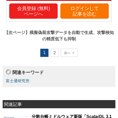
会員登録 (無料)
ログインして
ページへ
記事を読む
【次ページ】
模擬偽装攻撃データを自動で生成、攻撃検知
の精度低下も抑制
1
2
次へ
>
関連キーワード
富士通研究所
関連記事
分散台帳ミドルウェア新版「ScalarDL 3.1