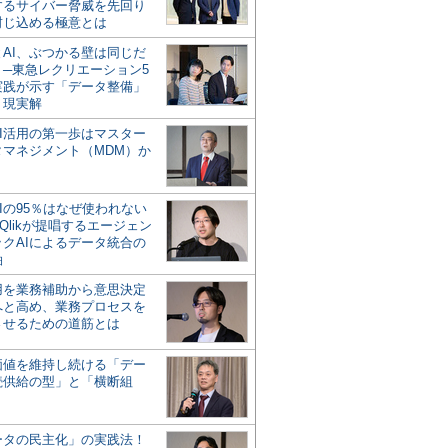
するサイバー脅威を先回り
封じ込める極意とは
とAI、ぶつかる壁は同じだ
」─東急レクリエーション5
実践が示す「データ整備」
う現実解
AI活用の第一歩はマスター
タマネジメント（MDM）か
Iの95％はなぜ使われない
Qlikが提唱するエージェン
ックAIによるデータ統合の
軸
活用を業務補助から意思決定
へと高め、業務プロセスを
させるための道筋とは
の価値を維持し続ける「デー
続供給の型」と「横断組
ータの民主化」の実践法！