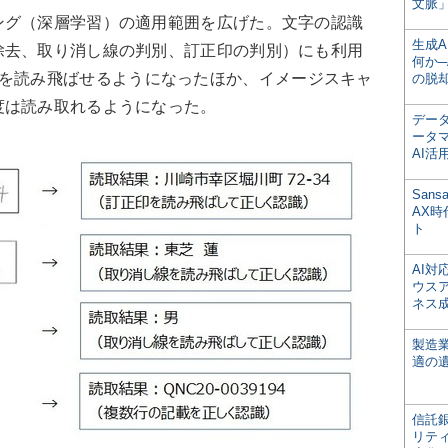
文脈」
グ（深層学習）の適用範囲を広げた。文字の認識
生成
除去、取り消し線の判別、訂正印の判別）にも利用
何か─
を読み飛ばせるようになったほか、イメージスキャ
の脱
度は読み取れるようになった。
デー
ータ
AI活
San
AX
ト
AI
ウス
ネス
製造
適の
信託銀
リテ