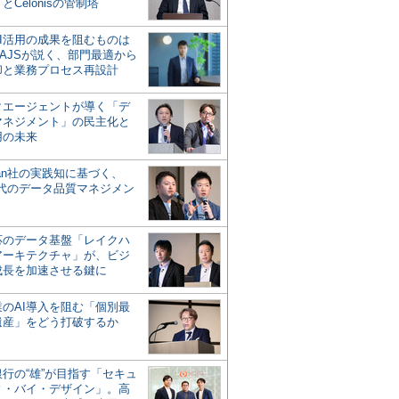
とCelonisの管制塔
AI活用の成果を阻むものは
AJSが説く、部門最適から
却と業務プロセス再設計
タエージェントが導く「デ
マネジメント」の民主化と
用の未来
san社の実践知に基づく、
時代のデータ品質マネジメン
対応のデータ基盤「レイクハ
アーキテクチャ」が、ビジ
成長を加速させる鍵に
業のAI導入を阻む「個別最
遺産」をどう打破するか
行の“雄”が目指す「セキュ
ィ・バイ・デザイン」。高