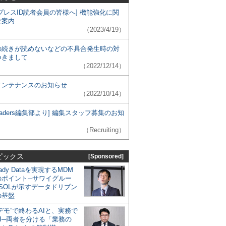
プレスID読者会員の皆様へ] 機能強化に関
ご案内
（2023/4/19）
の続きが読めないなどの不具合発生時の対
つきまして
（2022/12/14）
メンテナンスのお知らせ
（2022/10/14）
 Leaders編集部より] 編集スタッフ募集のお知
（Recruiting）
ピックス
[Sponsored]
eady Dataを実現するMDM
のポイント─サワイグルー
SOLが示すデータドリブン
の基盤
デモ”で終わるAIと、実務で
I─両者を分ける「業務の