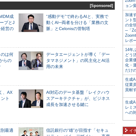
Zoo
[Sponsored]
ョン変
加速す
るMDM成
“感動デモ”で終わるAIと、実務で
ント
ープとJ
動くAI─両者を分ける「業務の文
の全
ン経営の
脈」とCelonisの管制塔
─「Z
Zoomt
レポ
14
ものは何
データエージェントが導く「デー
どう
企業
からの
タマネジメント」の民主化とAI活
化・
計
用の未来
だけの
生成A
従業
貢献す
く、AX
AI対応のデータ基盤「レイクハウ
メント
スアーキテクチャ」が、ビジネス
生成
成長を加速させる鍵に
レミ
への
個別最適
信託銀行の“雄”が目指す「セキュ
イ