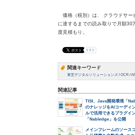
価格（税別）は、 クラウドサービ
に達するまでの読み取りで月額30
度見積もり。
リスト
関連キーワード
東芝デジタルソリューションズ
/
OCR
/
AP
関連記事
TISI、Java開発環境「Nab
のナレッジをAIコーディ
ルで活用できるプラグイ
「Nabledge」を公開
メインフレームのソース