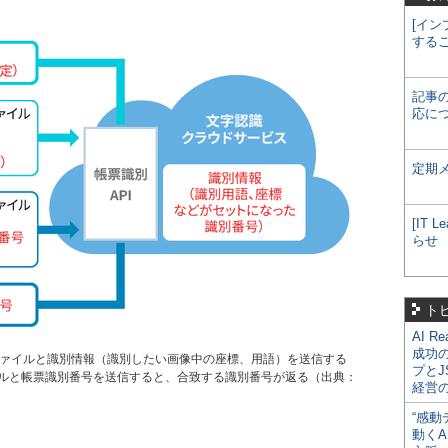
[イン
する
記事
応に
定期
[IT
らせ
ト
AI R
成功
ジファイルと識別情報（識別したい画像中の座標、用語）を送信する
プとJ
ルと帳票識別番号を送信すると、合致する識別番号が返る（出典：
経営
“感動
動くA