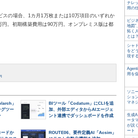
ナレ
用の仕
スの場合、1カ月1万枚または10万項目のいずれか
ビジ
万円。初期構築費用は90万円。オンプレミス版は都
地図
拓く
とは
シャ
をどう
現す
Age
用を
I
ソニ
ショ
マネ
larch」
BIツール「Codatum」にCLIを追
ングツー
加、外部エディタからAIエージェ
生成
ン
ント連携でダッシュボードを作成
ータ
が説く
ート
コードか
ROUTE06、要件定義AI「Acsim」