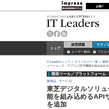
企業IT
デジタルビジネスを加速する専門情報サイト
経営課題
テクノ
トップ
ユーザー動向
プロセ
IT Leaders トップ
＞
テクノロジー一覧
＞
開発
ューションズ、アプリにOCR機能を組み込めるA
開発ツール／プラットフォーム
[
新製品・サービス
]
東芝デジタルソリュ
能を組み込めるAPI
を追加