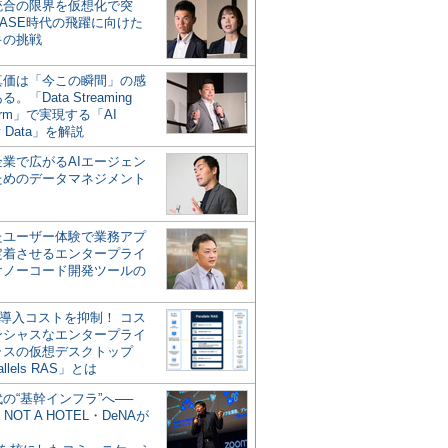
統合の限界を仮想化で突
ASE時代の飛躍に向けた
キの挑戦
の真価は「今この瞬間」の感
。「Data Streaming
form」で実現する「AI
y Data」を解説
企業で広がるAIエージェン
ためのデータマネジメント
？
たユーザー体験で業務アプ
定着させるエンタープライ
けノーコード開発ツールの
の導入コストを抑制！ コス
ンシャスなエンタープライ
ラスの仮想デスクトップ
allels RAS」とは
代の“基幹インフラ”へ──
NOT A HOTEL・DeNAが