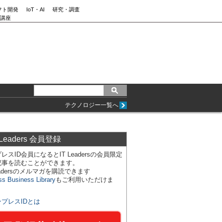
フト開発
IoT・AI
研究・調査
講座
テクノロジー一覧へ
 Leaders 会員登録
レスID会員になるとIT Leadersの会員限定
記事を読むことができます。
Leadersのメルマガを購読できます
ss Business Library
もご利用いただけま
ンプレスIDとは