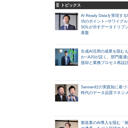
トピックス
AI Ready Dataを実現す
功のポイント─サワイグル
SOLが示すデータドリブ
基盤
生成AI活用の成果を阻む
か─AJSが説く、部門最適
脱却と業務プロセス再設
Sansan社の実践知に基づ
時代のデータ品質マネジ
製造業のAI導入を阻む「