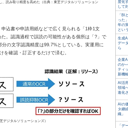
度化
し、読み取り精度を高めた（出典：東芝デジタルソリューション
して
「BI
った
年の
申込書や申請用紙などで広く見られる「1枠1文
とい
めた。認識過程で誤読の可能性がある個所は「?」で
生成
デー
部分の文字認識精度は99.7%としている。実運用に
ら
だけを確認・訂正するだけで済む。
企業A
のか─
ティ
新機
AI
領域
進化
AI
タ継
織」
東芝デジタルソリューションズ）
「デ