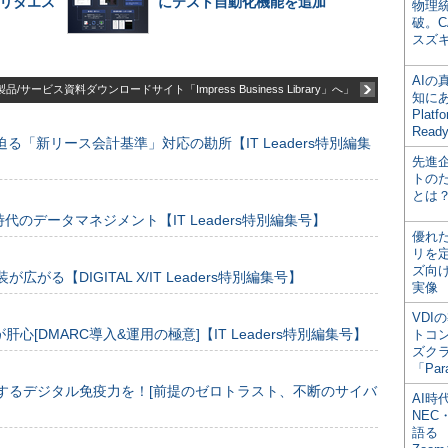
リタエス
にテスト自動化機能を追加
物理
破。C
スズ
AI
品/サービス資料ダウンロードサイト「Impress Business Library」へ」
知にある
Plat
Read
る「新リース会計基準」対応の勘所【IT Leaders特別編集
先進
トの
とは
のデータマネジメント【IT Leaders特別編集号】
優れ
リを
ズ向
装が広がる【DIGITAL X/IT Leaders特別編集号】
実像
VDI
[DMARC導入&運用の極意]【IT Leaders特別編集号】
トコ
ズク
「Par
するデジタル免疫力を！[前提のゼロトラスト、不断のサイバ
AI時
NEC・
語る