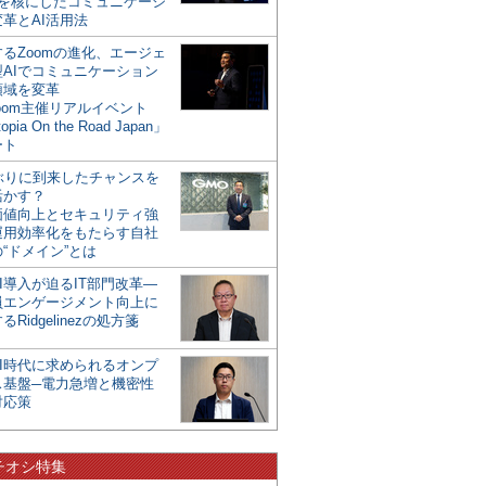
mを核にしたコミュニケーシ
革とAI活用法
るZoomの進化、エージェ
型AIでコミュニケーション
領域を変革
oom主催リアルイベント
opia On the Road Japan」
ート
年ぶりに到来したチャンスを
活かす？
価値向上とセキュリティ強
運用効率化をもたらす自社
“ドメイン”とは
I導入が迫るIT部門改革―
員エンゲージメント向上に
るRidgelinezの処方箋
AI時代に求められるオンプ
ス基盤─電力急増と機密性
対応策
チオシ特集