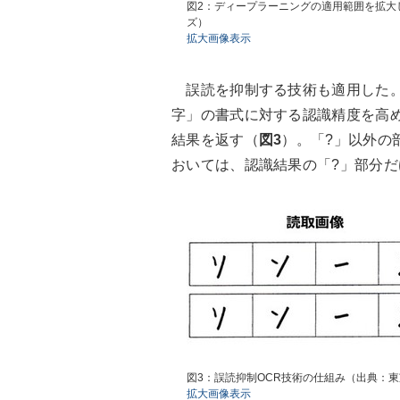
図2：ディープラーニングの適用範囲を拡大
ズ）
拡大画像表示
誤読を抑制する技術も適用した。
字」の書式に対する認識精度を高
結果を返す（
図3
）。「?」以外の
おいては、認識結果の「?」部分
図3：誤読抑制OCR技術の仕組み（出典：
拡大画像表示