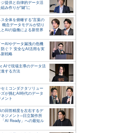
ッジ提供と自律的データ活
組み作りが“鍵”に
ネス全体を俯瞰する“言葉の
”、概念データモデルが切り
人とAIの協働による新世界
？
ドーAIやデータ漏洩の危機
防ぐ？ 安全なAI活用を実
る新戦略
ntic AIで現場主導のデータ活
促進する方法
ーセミコンダクタソリュー
ンズが挑むAI時代のデータ
ジメント
AIの回答精度を左右するデ
マネジメント─日立製作所
「AI Ready」への最短ル