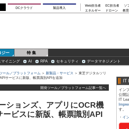
Web担当者
EC担当者
ソ
DCクラウド
製品導入
エネルギー
ドローン
教育
ロジー
特 集
スマイニング
AI
RPA
セキュリティ
データマネジメント
ツール／プラットフォーム
＞
新製品・サービス
＞ 東芝デジタルソリ
PIサービスに新版、帳票識別APIを追加
IT
開発ツール／プラットフォーム記事一覧へ
インプ
公開
IT 
ーションズ、アプリにOCR機
Impre
す。
サービスに新版、帳票識別API
・
イ