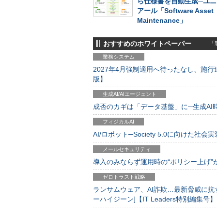
ら仕様書を自動生成─ユニ
アール「Software Asset
Maintenance」
おすすめのホワイトペーパー
「製
業務システム
2027年4月強制適用へ待ったなし、施行迫
版】
生成AI/AIエージェント
成否のカギは「データ基盤」に─生成AI時代
フィジカルAI
AI/ロボット─Society 5.0に向けた社会実
メールセキュリティ
導入のみならず運用時の“ポリシー上げ”が肝心
ゼロトラスト戦略
ランサムウェア、AI詐欺…最新脅威に抗
ーハイジーン]【IT Leaders特別編集号】