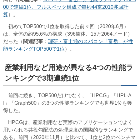
00で連続1位、フルスペック構成で毎秒44京2010兆回計
算
）。
初めてTOP500で1位を取得した前々回（2020年6月）
は、全体の約95.6%の構成（396筐体、15万2064ノード）
だった（
関連記事
：
理研・富士通のスパコン「富岳」が性
能ランキングTOP500で1位
）。
産業利用など用途が異なる4つの性能ラ
ンキングで3期連続1位
前回に続き、TOP500だけでなく、「HPCG」「HPL-A
I」「Graph500」の3つの性能ランキングでも世界1位を獲
得した。
HPCGは、産業利用など実際のアプリケーションでよく
用いられる共役勾配法の処理速度の国際的なランキングで
ある。前回（2020年11月）と比べて、1位と2位のベンチマ