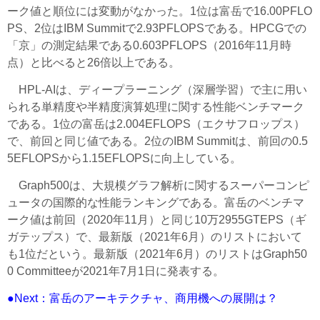
ーク値と順位には変動がなかった。1位は富岳で16.00PFLO
PS、2位はIBM Summitで2.93PFLOPSである。HPCGでの
「京」の測定結果である0.603PFLOPS（2016年11月時
点）と比べると26倍以上である。
HPL-AIは、ディープラーニング（深層学習）で主に用い
られる単精度や半精度演算処理に関する性能ベンチマーク
である。1位の富岳は2.004EFLOPS（エクサフロップス）
で、前回と同じ値である。2位のIBM Summitは、前回の0.5
5EFLOPSから1.15EFLOPSに向上している。
Graph500は、大規模グラフ解析に関するスーパーコンピ
ュータの国際的な性能ランキングである。富岳のベンチマ
ーク値は前回（2020年11月）と同じ10万2955GTEPS（ギ
ガテップス）で、最新版（2021年6月）のリストにおいて
も1位だという。最新版（2021年6月）のリストはGraph50
0 Committeeが2021年7月1日に発表する。
●Next：富岳のアーキテクチャ、商用機への展開は？