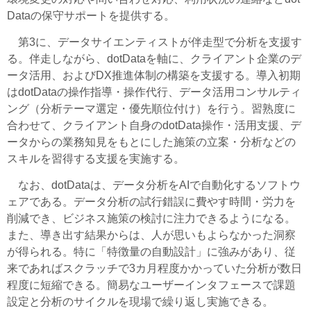
Dataの保守サポートを提供する。
第3に、データサイエンティストが伴走型で分析を支援す
る。伴走しながら、dotDataを軸に、クライアント企業のデ
ータ活用、およびDX推進体制の構築を支援する。導入初期
はdotDataの操作指導・操作代行、データ活用コンサルティ
ング（分析テーマ選定・優先順位付け）を行う。習熟度に
合わせて、クライアント自身のdotData操作・活用支援、デ
ータからの業務知見をもとにした施策の立案・分析などの
スキルを習得する支援を実施する。
なお、dotDataは、データ分析をAIで自動化するソフトウ
ェアである。データ分析の試行錯誤に費やす時間・労力を
削減でき、ビジネス施策の検討に注力できるようになる。
また、導き出す結果からは、人が思いもよらなかった洞察
が得られる。特に「特徴量の自動設計」に強みがあり、従
来であればスクラッチで3カ月程度かかっていた分析が数日
程度に短縮できる。簡易なユーザーインタフェースで課題
設定と分析のサイクルを現場で繰り返し実施できる。