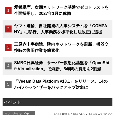
愛媛県庁、次期ネットワーク基盤でゼロトラストを
全面採用し、2027年1月に稼働
ヤマト運輸、自社開発の人事システムを「COMPA
NY」に移行、人事業務を標準化し法改正に追従
三原赤十字病院、院内ネットワークを刷新、機器交
換時の復旧作業を簡素化
SMBC日興証券、サーバー仮想化基盤を「OpenShi
ft Virtualization」で刷新、5年間の費用を2割減
「Veeam Data Platform v13.1」をリリース、14の
ハイパーバイザーをバックアップ対象に
イベント
ライブウェビナー
2026年9月15日(火)・16日(水) 10:00