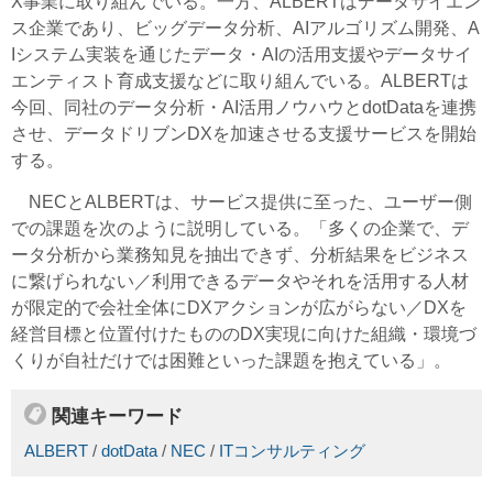
X事業に取り組んでいる。一方、ALBERTはデータサイエン
ス企業であり、ビッグデータ分析、AIアルゴリズム開発、A
Iシステム実装を通じたデータ・AIの活用支援やデータサイ
エンティスト育成支援などに取り組んでいる。ALBERTは
今回、同社のデータ分析・AI活用ノウハウとdotDataを連携
させ、データドリブンDXを加速させる支援サービスを開始
する。
NECとALBERTは、サービス提供に至った、ユーザー側
での課題を次のように説明している。「多くの企業で、デ
ータ分析から業務知見を抽出できず、分析結果をビジネス
に繋げられない／利用できるデータやそれを活用する人材
が限定的で会社全体にDXアクションが広がらない／DXを
経営目標と位置付けたもののDX実現に向けた組織・環境づ
くりが自社だけでは困難といった課題を抱えている」。
関連キーワード
ALBERT
/
dotData
/
NEC
/
ITコンサルティング