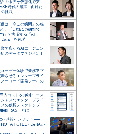
統合の限界を仮想化で突
ASE時代の飛躍に向けた
キの挑戦
の真価は「今この瞬間」の感
。「Data Streaming
form」で実現する「AI
y Data」を解説
企業で広がるAIエージェン
ためのデータマネジメント
？
たユーザー体験で業務アプ
定着させるエンタープライ
けノーコード開発ツールの
の導入コストを抑制！ コス
ンシャスなエンタープライ
ラスの仮想デスクトップ
allels RAS」とは
代の“基幹インフラ”へ──
NOT A HOTEL・DeNAが