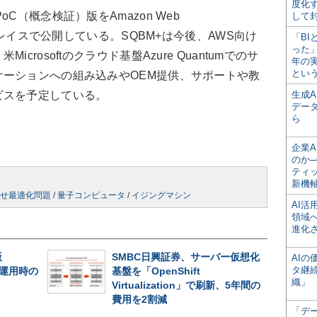
度化
（概念検証）版をAmazon Web
して
トプレイスで公開している。SQBM+は今後、AWS向け
「BI
った
rosoftのクラウド基盤Azure Quantumでのサ
年の
とい
ーションへの組み込みやOEM提供、サポートや教
ビスを予定している。
生成
デー
ら
企業A
のか─
ティ
新機
せ最適化問題
/
量子コンピュータ
/
イジングマシン
AI
領域
進化
版
SMBC日興証券、サーバー仮想化
AI
タ継
長期運用時の
基盤を「OpenShift
織」
Virtualization」で刷新、5年間の
費用を2割減
「デ