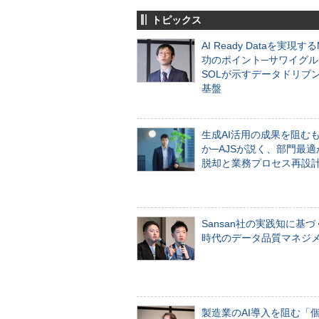
トピックス
AI Ready Dataを実現す
功のポイント─サワイグル
SOLが示すデータドリブ
基盤
生成AI活用の成果を阻む
か─AJSが説く、部門最適
脱却と業務プロセス再設
Sansan社の実践知に基づ
時代のデータ品質マネジ
製造業のAI導入を阻む「