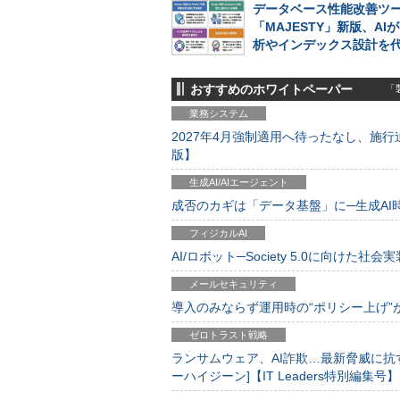
データベース性能改善ツ
「MAJESTY」新版、AIが
析やインデックス設計を
おすすめのホワイトペーパー
「製
業務システム
2027年4月強制適用へ待ったなし、施行迫
版】
生成AI/AIエージェント
成否のカギは「データ基盤」に─生成AI時代
フィジカルAI
AI/ロボット─Society 5.0に向けた社会実
メールセキュリティ
導入のみならず運用時の“ポリシー上げ”が肝心
ゼロトラスト戦略
ランサムウェア、AI詐欺…最新脅威に抗
ーハイジーン]【IT Leaders特別編集号】