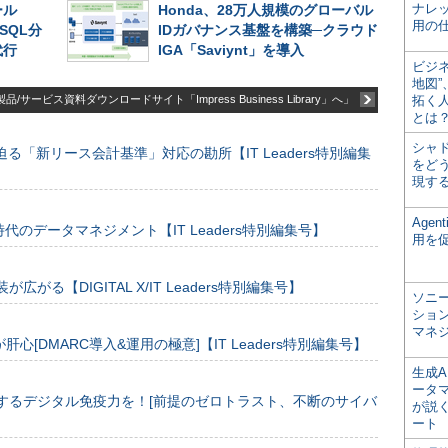
ナレ
ール
Honda、28万人規模のグローバル
用の仕
SQL分
IDガバナンス基盤を構築─クラウド
代行
IGA「Saviynt」を導入
ビジ
地図
品/サービス資料ダウンロードサイト「Impress Business Library」へ」
拓く
とは
シャ
る「新リース会計基準」対応の勘所【IT Leaders特別編集
をどう
現す
Age
のデータマネジメント【IT Leaders特別編集号】
用を
装が広がる【DIGITAL X/IT Leaders特別編集号】
ソニ
ショ
マネ
[DMARC導入&運用の極意]【IT Leaders特別編集号】
生成
ータ
するデジタル免疫力を！[前提のゼロトラスト、不断のサイバ
が説く
ート