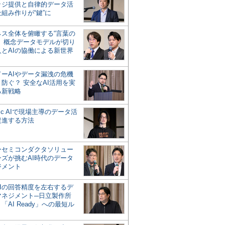
ッジ提供と自律的データ活
組み作りが“鍵”に
ネス全体を俯瞰する“言葉の
”、概念データモデルが切り
人とAIの協働による新世界
？
ドーAIやデータ漏洩の危機
防ぐ？ 安全なAI活用を実
る新戦略
ntic AIで現場主導のデータ活
促進する方法
ーセミコンダクタソリュー
ンズが挑むAI時代のデータ
ジメント
AIの回答精度を左右するデ
マネジメント─日立製作所
「AI Ready」への最短ル