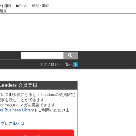
フト開発
IoT・AI
研究・調査
講座
テクノロジー一覧へ
 Leaders 会員登録
レスID会員になるとIT Leadersの会員限定
記事を読むことができます。
Leadersのメルマガを購読できます
ss Business Library
もご利用いただけま
ンプレスIDとは