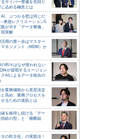
するサイバー脅威を先回り
封じ込める極意とは
とAI、ぶつかる壁は同じだ
」─東急レクリエーション5
実践が示す「データ整備」
う現実解
AI活用の第一歩はマスター
タマネジメント（MDM）か
Iの95％はなぜ使われない
Qlikが提唱するエージェン
ックAIによるデータ統合の
軸
活用を業務補助から意思決定
へと高め、業務プロセスを
させるための道筋とは
の価値を維持し続ける「デー
続供給の型」と「横断組
ータの民主化」の実践法！