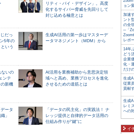
Zoo
か
リティ・バイ・デザイン」。高度
ョン変
化するサイバー脅威を先回りして
加速す
封じ込める極意とは
ント
の全
─「Z
同じだっ
生成AI活用の第一歩はマスターデ
Zoomt
レポ
ン5年の
ータマネジメント（MDM）から
」という
14
どう
企業
化・
だけの
れないの
AI活用を業務補助から意思決定領
ジェンテ
域へと高め、業務プロセスを進化
生成A
従業
合の新機
させるための道筋とは
貢献す
生成
レミ
「データ
「データの民主化」の実践法！ ナ
への
組織」
レッジ提供と自律的データ活用の
仕組み作りが“鍵”に
イ