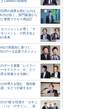
とCelonisの管制塔
AI活用の成果を阻むものは
AJSが説く、部門最適から
却と業務プロセス再設計
タエージェントが導く「デ
マネジメント」の民主化と
用の未来
san社の実践知に基づく、
時代のデータ品質マネジメン
対応のデータ基盤「レイクハ
アーキテクチャ」が、ビジ
成長を加速させる鍵に
業のAI導入を阻む「個別最
遺産」をどう打破するか
行の“雄”が目指す「セキュ
ィ・バイ・デザイン」。高