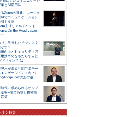
mを核にしたコミュニケーシ
革とAI活用法
るZoomの進化、エージェ
型AIでコミュニケーション
領域を変革
oom主催リアルイベント
opia On the Road Japan」
ート
年ぶりに到来したチャンスを
活かす？
価値向上とセキュリティ強
運用効率化をもたらす自社
“ドメイン”とは
I導入が迫るIT部門改革―
員エンゲージメント向上に
るRidgelinezの処方箋
AI時代に求められるオンプ
ス基盤─電力急増と機密性
対応策
チオシ特集