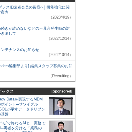
プレスID読者会員の皆様へ] 機能強化に関
ご案内
（2023/4/19）
の続きが読めないなどの不具合発生時の対
つきまして
（2022/12/14）
メンテナンスのお知らせ
（2022/10/14）
 Leaders編集部より] 編集スタッフ募集のお知
（Recruiting）
ピックス
[Sponsored]
eady Dataを実現するMDM
のポイント─サワイグルー
SOLが示すデータドリブン
の基盤
デモ”で終わるAIと、実務で
I─両者を分ける「業務の