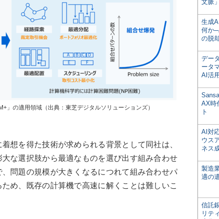
文脈」
生成
何か─
の脱
デー
ータ
AI活
San
AX
BM+」の適用領域（出典：東芝デジタルソリューションズ）
ト
AI
ウス
着想を得た技術が求められる背景として同社は、
ネス
膨大な選択肢から最適なものを選び出す組み合わせ
製造
で、問題の規模が大きくなるにつれて組み合わせパ
適の
るため、既存の計算機で高速に解くことは難しいこ
信託銀
リテ