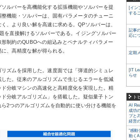
ソルバーを高機能化する拡張機能やソルバーを提
[イン
する
調整機能・ソルバーは、固有パラメータのチューニ
なく、より良い解を高速に求める。QPソルバーは、
記事
問題を直接解けるソルバーである。イジングソルバー
応に
形制約のQUBOへの組込みとペナルティパラメー
易に、高精度な解が得られる。
定期
[IT
リズムを採用した。速度面では「弾道的シミュレ
らせ
載した。従来のアルゴリズムで生じるエラーを低減
ッド分岐マシンの高速化と高精度化を実現した。精
ッド分岐アルゴリズム」を搭載した。疑似量子トン
ト
れら2つのアルゴリズムを自動的に使い分ける機能を
AI R
成功
プとJ
経営
“感動
動くA