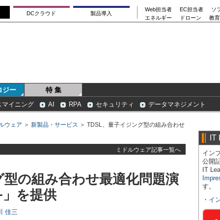
Web担当者
EC担当者
ソ
DCクラウド
製品導入
エネルギー
ドローン
教育
ロジー
特 集
スマイニング
AI
RPA
セキュリティ
データマネジメント
ルウェア
＞
新製品・サービス
＞ TDSL、量子イジング型の組み合わせ
IT
ミドルウェア記事一覧へ
インプ
公開
IT 
ング型の組み合わせ最適化問題演
Impre
す。
+」を提供
・
イ
日川 佳三