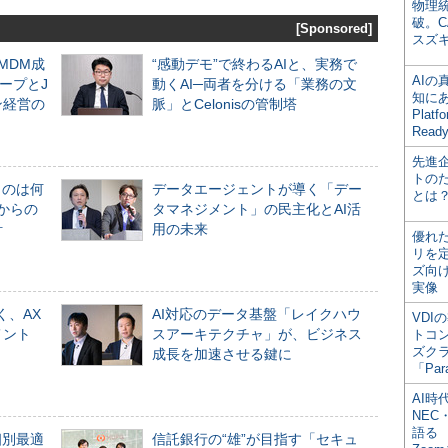
物理
破。C
[Sponsored]
スズ
るMDM成
“感動デモ”で終わるAIと、実務で
AI
ープとJ
動くAI─両者を分ける「業務の文
知にある
ン経営の
脈」とCelonisの管制塔
Plat
Read
先進
トの
ものは何
データエージェントが導く「デー
とは
からの
タマネジメント」の民主化とAI活
計
用の未来
優れ
リを
ズ向
実像
く、AX
AI対応のデータ基盤「レイクハウ
VDI
メント
スアーキテクチャ」が、ビジネス
トコ
ズク
成長を加速させる鍵に
「Par
AI時
NEC・
語る
個別最適
信託銀行の“雄”が目指す「セキュ