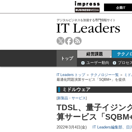
企業IT
デジタルビジネスを加速する専門情報サイト
経営課題
テクノ
トップ
ユーザー動向
プロセ
IT Leaders トップ
＞
テクノロジー一覧
＞
ミド
最適化問題演算サービス「SQBM+」を提供
ミドルウェア
[
新製品・サービス
]
TDSL、量子イジ
算サービス「SQBM
2022年3月4日(金)
IT Leaders編集部、