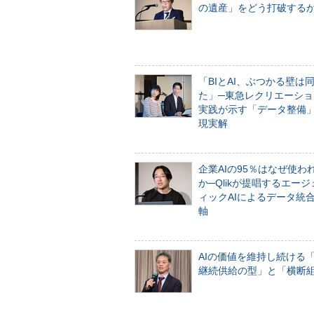
の遺産」をどう打破する
「BIとAI、ぶつかる壁は
た」─東急レクリエーショ
実践が示す「データ整備
現実解
企業AIの95％はなぜ使わ
か─Qlikが提唱するエー
ィックAIによるデータ統
軸
AIの価値を維持し続ける
継続供給の型」と「横断