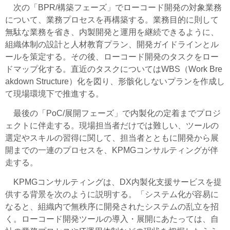
次の「BPR/構築フェーズ」でローコード開発の対象業務
について、業務プロセスを再構築する。業務目的に則して
無駄な業務を省き、内製開発と運用を継続できるように、
組織体制の設計と人材教育プラン、開発ガイドラインとル
ールを策定する。その後、ローコード開発のタスクをロー
ドマップ化する。直近のタスクについてはWBS（Work Bre
akdown Structure）化を図り、形骸化しないプランを作成し
て現場環境下で推進する。
最後の「PoC/展開フェーズ」で内製化の定着までプロジ
ェクトに伴走する。現場担当者だけでは難しい、ツールの
選定やスキルの習得に関して、担当者とともに開発から展
開までの一連のプロセスを、KPMGコンサルティングが伴
走する。
KPMGコンサルティングは、DX内製化支援サービスを提
供する背景を次のように説明する。「システム化が容易に
なると、組織内で無秩序に開発されたシステムの乱立を招
く。ローコード開発ツールの導入・展開にあたっては、自