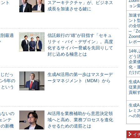
Zoo
メント
スアーキテクチャ」が、ビジネス
ョン変
成長を加速させる鍵に
加速す
ント
の全
─「Z
個別最適
信託銀行の“雄”が目指す「セキュ
Zoomt
か
リティ・バイ・デザイン」。高度
レポ
化するサイバー脅威を先回りして
14
封じ込める極意とは
どう
企業
化・
だけの
同じだっ
生成AI活用の第一歩はマスターデ
ン5年の
ータマネジメント（MDM）から
生成A
」という
従業
貢献す
生成
レミ
れないの
AI活用を業務補助から意思決定領
への
ジェンテ
域へと高め、業務プロセスを進化
合の新機
させるための道筋とは
イ