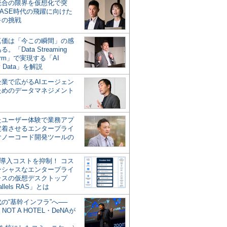
統合の限界を仮想化で突
ASE時代の飛躍に向けた
キの挑戦
の真価は「今この瞬間」の感
。「Data Streaming
form」で実現する「AI
y Data」を解説
企業で広がるAIエージェン
ためのデータマネジメント
？
たユーザー体験で業務アプ
定着させるエンタープライ
けノーコード開発ツールの
の導入コストを抑制！ コス
ンシャスなエンタープライ
ラスの仮想デスクトップ
allels RAS」とは
代の“基幹インフラ”へ──
NOT A HOTEL・DeNAが