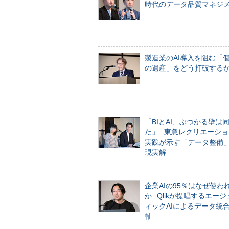
時代のデータ品質マネジ
製造業のAI導入を阻む「
の遺産」をどう打破する
「BIとAI、ぶつかる壁は
た」─東急レクリエーショ
実践が示す「データ整備
現実解
企業AIの95％はなぜ使わ
か─Qlikが提唱するエー
ィックAIによるデータ統
軸