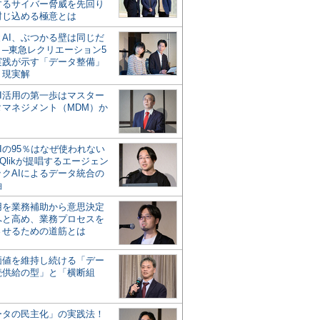
するサイバー脅威を先回り
封じ込める極意とは
とAI、ぶつかる壁は同じだ
」─東急レクリエーション5
実践が示す「データ整備」
う現実解
AI活用の第一歩はマスター
タマネジメント（MDM）か
Iの95％はなぜ使われない
Qlikが提唱するエージェン
ックAIによるデータ統合の
軸
活用を業務補助から意思決定
へと高め、業務プロセスを
させるための道筋とは
の価値を維持し続ける「デー
続供給の型」と「横断組
ータの民主化」の実践法！