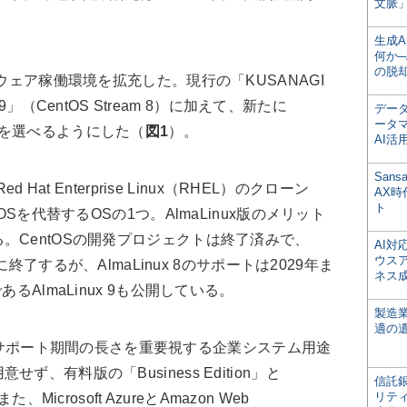
文脈」
生成
何か─
の脱
ウェア稼働環境を拡充した。現行の「KUSANAGI
 9」（CentOS Stream 8）に加えて、新たに
デー
ータ
GI 9を選べるようにした（
図1
）。
AI活
San
Red Hat Enterprise Linux（RHEL）
のクローン
AX
ト
OSを代替するOSの1つ。AlmaLinux版のメリット
。CentOSの開発プロジェクトは終了済みで、
AI
ウス
月に終了するが、AlmaLinux 8のサポートは2029年ま
ネス
るAlmaLinux 9も公開している。
製造
適の
Iは、サポート期間の長さを重要視する企業システム用途
、有料版の「Business Edition」と
信託銀
リテ
、Microsoft AzureとAmazon Web