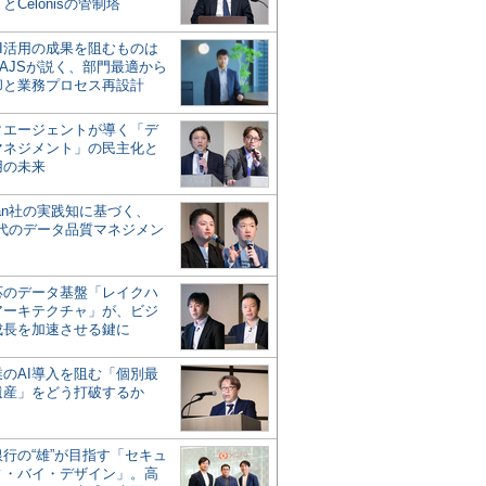
とCelonisの管制塔
AI活用の成果を阻むものは
AJSが説く、部門最適から
却と業務プロセス再設計
タエージェントが導く「デ
マネジメント」の民主化と
用の未来
san社の実践知に基づく、
時代のデータ品質マネジメン
対応のデータ基盤「レイクハ
アーキテクチャ」が、ビジ
成長を加速させる鍵に
業のAI導入を阻む「個別最
遺産」をどう打破するか
行の“雄”が目指す「セキュ
ィ・バイ・デザイン」。高