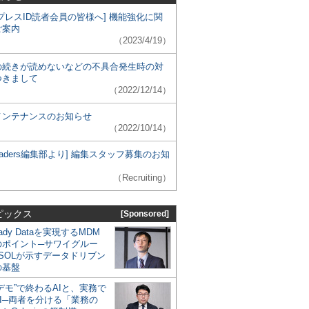
プレスID読者会員の皆様へ] 機能強化に関
ご案内
（2023/4/19）
の続きが読めないなどの不具合発生時の対
つきまして
（2022/12/14）
メンテナンスのお知らせ
（2022/10/14）
 Leaders編集部より] 編集スタッフ募集のお知
（Recruiting）
ピックス
[Sponsored]
eady Dataを実現するMDM
のポイント─サワイグルー
SOLが示すデータドリブン
の基盤
デモ”で終わるAIと、実務で
I─両者を分ける「業務の