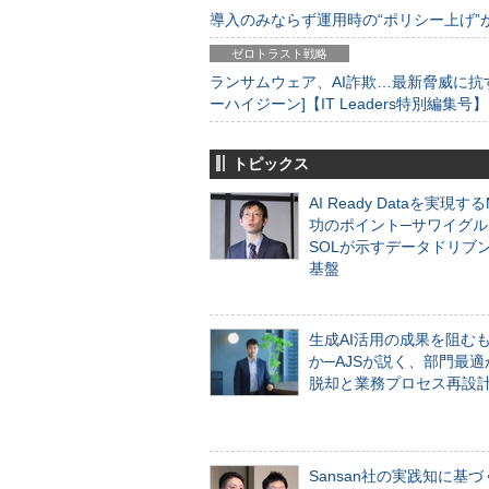
導入のみならず運用時の“ポリシー上げ”が肝心
ゼロトラスト戦略
ランサムウェア、AI詐欺…最新脅威に抗
ーハイジーン]【IT Leaders特別編集号】
トピックス
AI Ready Dataを実現す
功のポイント─サワイグル
SOLが示すデータドリブ
基盤
生成AI活用の成果を阻む
か─AJSが説く、部門最適
脱却と業務プロセス再設
Sansan社の実践知に基づ