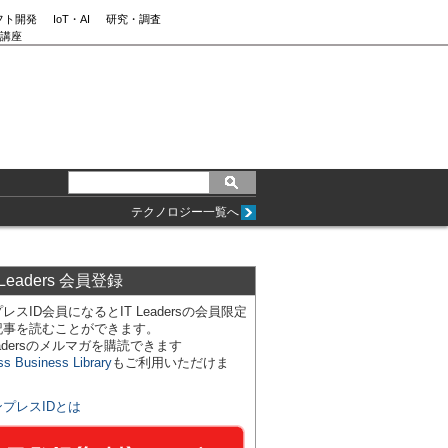
フト開発
IoT・AI
研究・調査
講座
テクノロジー一覧へ
 Leaders 会員登録
レスID会員になるとIT Leadersの会員限定
記事を読むことができます。
Leadersのメルマガを購読できます
ss Business Library
もご利用いただけま
ンプレスIDとは