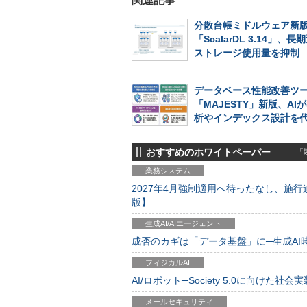
関連記事
分散台帳ミドルウェア新
「ScalarDL 3.14」、
ストレージ使用量を抑制
データベース性能改善ツ
「MAJESTY」新版、AIが
析やインデックス設計を
おすすめのホワイトペーパー
「製
業務システム
2027年4月強制適用へ待ったなし、施行迫
版】
生成AI/AIエージェント
成否のカギは「データ基盤」に─生成AI時代
フィジカルAI
AI/ロボット─Society 5.0に向けた社会実
メールセキュリティ