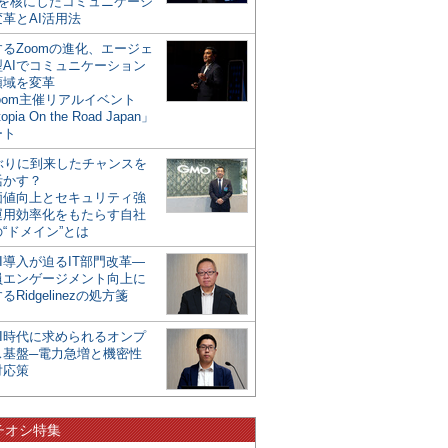
mを核にしたコミュニケーシ
革とAI活用法
るZoomの進化、エージェ
型AIでコミュニケーション
領域を変革
oom主催リアルイベント
opia On the Road Japan」
ート
年ぶりに到来したチャンスを
活かす？
価値向上とセキュリティ強
運用効率化をもたらす自社
“ドメイン”とは
I導入が迫るIT部門改革―
員エンゲージメント向上に
るRidgelinezの処方箋
AI時代に求められるオンプ
ス基盤─電力急増と機密性
対応策
チオシ特集