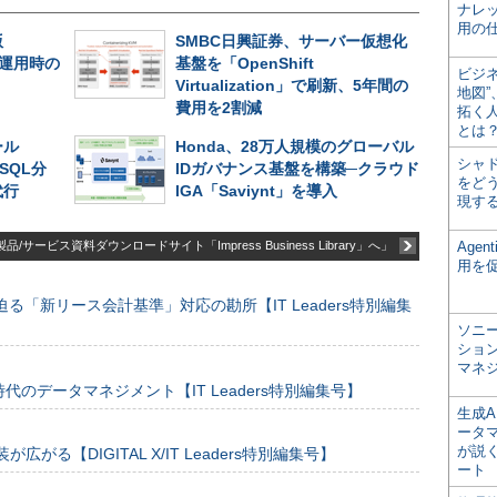
ナレ
用の仕
版
SMBC日興証券、サーバー仮想化
長期運用時の
基盤を「OpenShift
ビジ
Virtualization」で刷新、5年間の
地図
費用を2割減
拓く
とは
ール
Honda、28万人規模のグローバル
シャ
SQL分
IDガバナンス基盤を構築─クラウド
をどう
代行
IGA「Saviynt」を導入
現す
品/サービス資料ダウンロードサイト「Impress Business Library」へ」
Age
用を
る「新リース会計基準」対応の勘所【IT Leaders特別編集
ソニ
ショ
マネ
のデータマネジメント【IT Leaders特別編集号】
生成
ータ
が説く
装が広がる【DIGITAL X/IT Leaders特別編集号】
ート