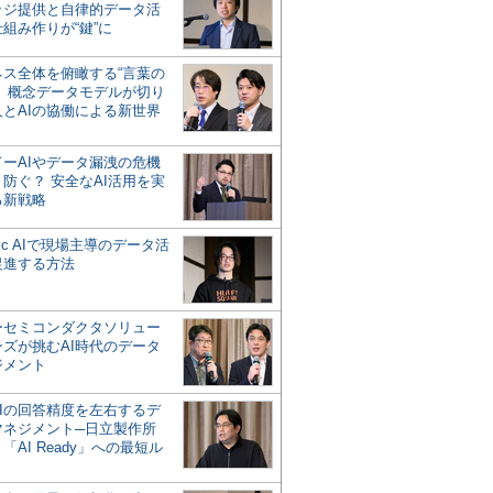
ッジ提供と自律的データ活
組み作りが“鍵”に
ネス全体を俯瞰する“言葉の
”、概念データモデルが切り
人とAIの協働による新世界
？
ドーAIやデータ漏洩の危機
防ぐ？ 安全なAI活用を実
る新戦略
ntic AIで現場主導のデータ活
促進する方法
ーセミコンダクタソリュー
ンズが挑むAI時代のデータ
ジメント
AIの回答精度を左右するデ
マネジメント─日立製作所
「AI Ready」への最短ル