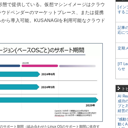
ジの形態で提供している。仮想マシンイメージはクラウ
[イン
する
ラウドベンダーのマーケットプレース、または提携
から導入可能。KUSANAGIを利用可能なクラウド
記事
応に
定期
[IT
らせ
ト
AI R
成功
プとJ
経営
“感動
動くA
」のサポート期間（組み合わせたLinux OSのサポート期間に依存す