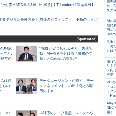
物理
[DMARC導入&運用の極意]【IT Leaders特別編集号】
破。C
スズ
するデジタル免疫力を！[前提のゼロトラスト、不断のサイバ
AI
知にある
Plat
Read
[Sponsored]
先進
トの
るMDM成
“感動デモ”で終わるAIと、実務で
とは
ープとJ
動くAI─両者を分ける「業務の文
ン経営の
脈」とCelonisの管制塔
優れ
リを
ズ向
実像
ものは何
データエージェントが導く「デー
VDI
からの
タマネジメント」の民主化とAI活
トコ
計
用の未来
ズク
「Par
AI時
NEC・
語る
く、AX
AI対応のデータ基盤「レイクハウ