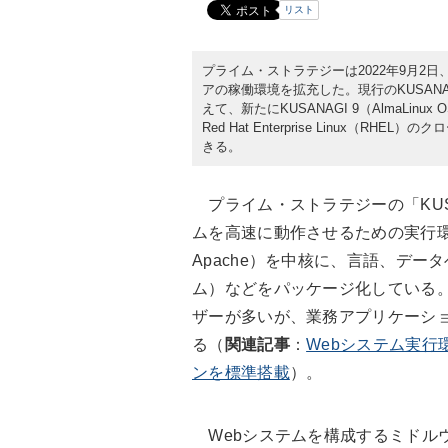
リスト
プライム・ストラテジーは2022年9月2日
アの稼働環境を拡充した。現行のKUSANAGI 8（
えて、新たにKUSANAGI 9（AlmaLinu
Red Hat Enterprise Linux（R
きる。
プライム・ストラテジーの「KUS
ムを高速に動作させるための実行環境で
Apache）を中核に、言語、デー
ム）などをパッケージ化している。C
ザーが多いが、業務アプリケーショ
る（
関連記事
：
Webシステム実行
ンを標準搭載
）。
Webシステムを構成するミドルウ