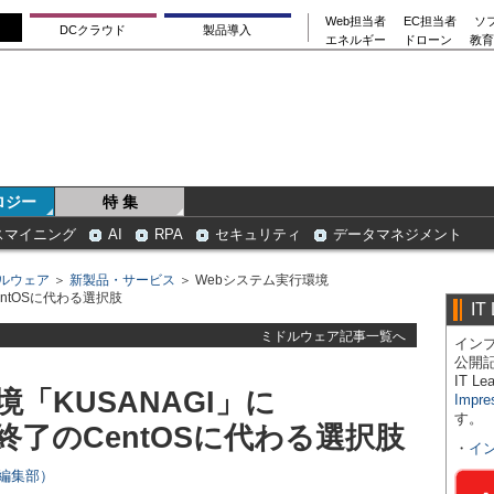
Web担当者
EC担当者
ソ
DCクラウド
製品導入
エネルギー
ドローン
教育
ロジー
特 集
スマイニング
AI
RPA
セキュリティ
データマネジメント
ルウェア
＞
新製品・サービス
＞ Webシステム実行環境
CentOSに代わる選択肢
IT
ミドルウェア記事一覧へ
インプ
公開
IT 
「KUSANAGI」に
Impre
す。
開発終了のCentOSに代わる選択肢
・
イ
rs編集部）