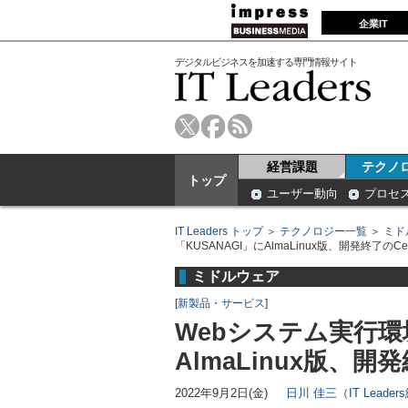
企業IT
デジタルビジネスを加速する専門情報サイト
経営課題
テクノ
トップ
ユーザー動向
プロセ
IT Leaders トップ
＞
テクノロジー一覧
＞
ミド
「KUSANAGI」にAlmaLinux版、開発終了の
ミドルウェア
[
新製品・サービス
]
Webシステム実行環境
AlmaLinux版、
2022年9月2日(金)
日川 佳三（IT Leade