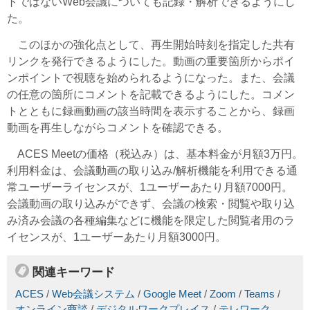
トではないWeb会議についても記録・解析できるようにし
た。
このほかの強化点として、再生開始時刻を指定した共有
リンクを発行できるようにした。動画の重要箇所からポイ
ンポイントで視聴を始められるようになった。また、会議
の任意の箇所にコメントを記載できるようにした。コメン
トとともに録画動画の該当時間を表示することから、録画
動画を再生しながらコメントを確認できる。
ACES Meetの価格（税込み）は、基本料金が月額3万円。
利用料金は、会議動画の取り込み/解析機能を利用できる通
常ユーザーライセンスが、1ユーザーあたり月額7000円。
会議動画の取り込みができず、会議の検索・閲覧や取り込
み済み会議の各種編集などに機能を限定した閲覧者用のラ
イセンスが、1ユーザーあたり月額3000円。
関連キーワード
ACES
/
Web会議システム
/
Google Meet
/
Zoom
/
Teams
/
オンライン商談
/
デジタルワークプレイス
/
テレワーク