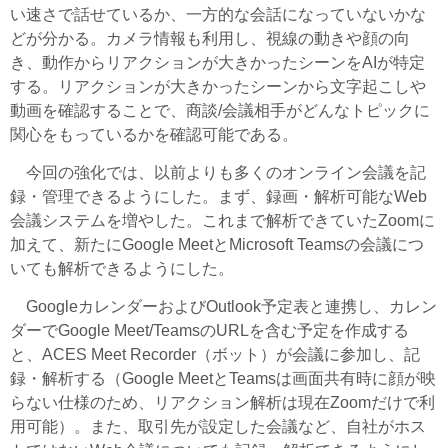
い速さで話せているか、一方的な会話になっていないかな
どが分かる。カメラ情報も利用し、視線の動きや顔の向
き、動作からリアクションが大きかったシーンをAIが特定
する。リアクションが大きかったシーンから文字起こしや
動画を確認することで、商談/会議相手がどんなトピックに
関心をもっているかを確認可能である。
今回の強化では、以前よりも多くのオンライン会議を記
録・管理できるようにした。まず、録画・解析可能なWeb
会議システムを増やした。これまで解析できていたZoomに
加えて、新たにGoogle MeetとMicrosoft Teamsの会議につ
いても解析できるようにした。
GoogleカレンダーおよびOutlook予定表と連携し、カレン
ダーでGoogle Meet/TeamsのURLを含む予定を作成する
と、ACES Meet Recorder（ボット）が会議に参加し、記
録・解析する（Google MeetとTeamsは画面共有時に顔が映
らない仕様のため、リアクション解析は現在Zoomだけで利
用可能）。また、取引先が設定した会議など、自社がホス