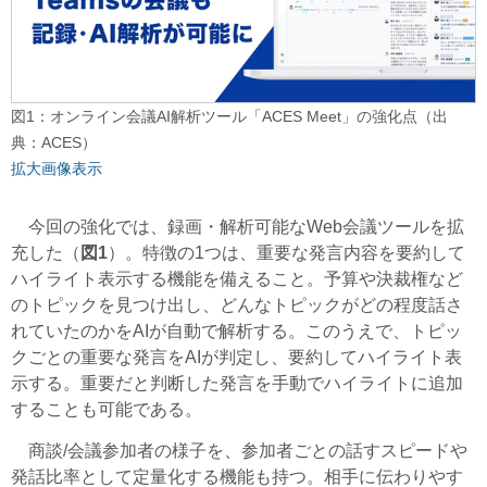
図1：オンライン会議AI解析ツール「ACES Meet」の強化点（出
典：ACES）
拡大画像表示
今回の強化では、録画・解析可能なWeb会議ツールを拡
充した（
図1
）。特徴の1つは、重要な発言内容を要約して
ハイライト表示する機能を備えること。予算や決裁権など
のトピックを見つけ出し、どんなトピックがどの程度話さ
れていたのかをAIが自動で解析する。このうえで、トピッ
クごとの重要な発言をAIが判定し、要約してハイライト表
示する。重要だと判断した発言を手動でハイライトに追加
することも可能である。
商談/会議参加者の様子を、参加者ごとの話すスピードや
発話比率として定量化する機能も持つ。相手に伝わりやす