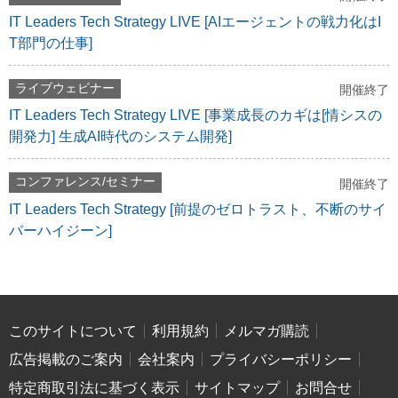
IT Leaders Tech Strategy LIVE [AIエージェントの戦力化はI
T部門の仕事]
ライブウェビナー
開催終了
IT Leaders Tech Strategy LIVE [事業成長のカギは[情シスの
開発力] 生成AI時代のシステム開発]
コンファレンス/セミナー
開催終了
IT Leaders Tech Strategy [前提のゼロトラスト、不断のサイ
バーハイジーン]
このサイトについて
利用規約
メルマガ購読
広告掲載のご案内
会社案内
プライバシーポリシー
特定商取引法に基づく表示
サイトマップ
お問合せ