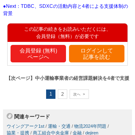
●Next：TDBC、SDXCの活動内容と4者による支援体制の
背景
この記事の続きをお読みいただくには、
会員登録（無料）が必要です
会員登録 (無料)
ログインして
ページへ
記事を読む
【次ページ】
中小運輸事業者の経営課題解決を4者で支援
1
2
次へ
>
関連キーワード
ウイングアーク1st
/
運輸・交通
/
物流2024年問題
/
協業・提携
/
商工組合中央金庫
/
金融
/
dejiren