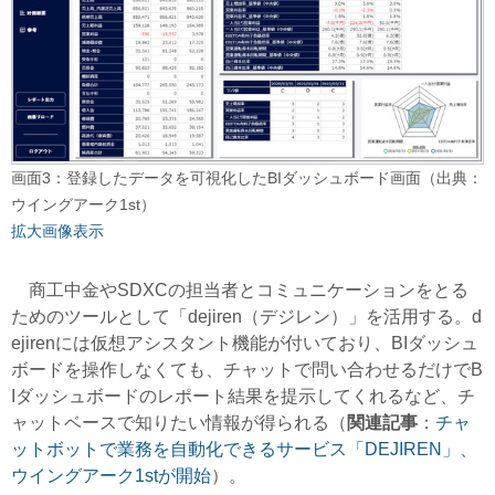
画面3：登録したデータを可視化したBIダッシュボード画面（出典：
ウイングアーク1st）
拡大画像表示
商工中金やSDXCの担当者とコミュニケーションをとる
ためのツールとして「dejiren（デジレン）」を活用する。d
ejirenには仮想アシスタント機能が付いており、BIダッシュ
ボードを操作しなくても、チャットで問い合わせるだけでB
Iダッシュボードのレポート結果を提示してくれるなど、チ
ャットベースで知りたい情報が得られる（
関連記事
：
チャ
ットボットで業務を自動化できるサービス「DEJIREN」、
ウイングアーク1stが開始
）。