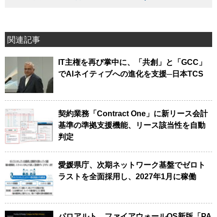
関連記事
IT主権を再び掌中に、「共創」と「GCC」
でAIネイティブへの進化を支援─日本TCS
契約業務「Contract One」に新リース会計
基準の準拠支援機能、リース該当性を自動
判定
愛媛県庁、次期ネットワーク基盤でゼロト
ラストを全面採用し、2027年1月に稼働
パロアルト、ファイアウォールOS新版「PA