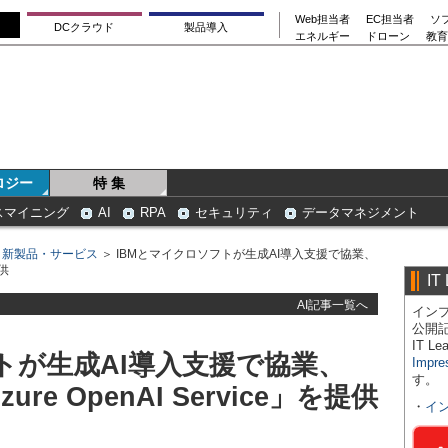
Web担当者
EC担当者
ソ
DCクラウド
製品導入
エネルギー
ドローン
教育
ロジー
特 集
スマイニング
AI
RPA
セキュリティ
データマネジメント
＞
新製品・サービス
＞ IBMとマイクロソフトが生成AI導入支援で協業、
提供
IT
AI記事一覧へ
インプ
公開
IT 
トが生成AI導入支援で協業、
Impre
す。
Azure OpenAI Service」を提供
・
イ