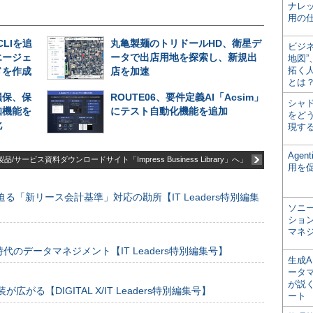
ナレ
用の仕
CLIを追
丸亀製麺のトリドールHD、衛星デ
ビジ
エージェ
ータで出店用地を探索し、新規出
地図
拓く
ドを作成
店を加速
とは
損保、保
ROUTE06、要件定義AI「Acsim」
シャ
知機能を
にテスト自動化機能を追加
をどう
化
現す
Age
品/サービス資料ダウンロードサイト「Impress Business Library」へ」
用を
る「新リース会計基準」対応の勘所【IT Leaders特別編集
ソニ
ショ
マネ
のデータマネジメント【IT Leaders特別編集号】
生成
ータ
が説く
装が広がる【DIGITAL X/IT Leaders特別編集号】
ート