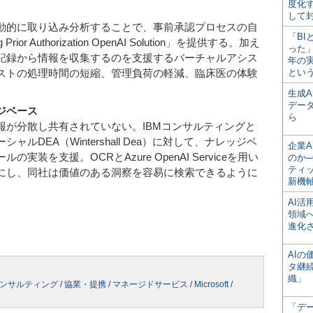
度化
して
動的に取り込み分析することで、事前承認プロセスの自
「BI
rior Authorization OpenAI Solution」を提供する。加え
った
記録から情報を収集するのを支援するバーチャルアシス
年の
ストの処理時間の短縮、管理負荷の軽減、臨床医の体験
とい
生成
デー
ジベース
ら
報が分散し共有されていない。IBMコンサルティングと
ルDEA（Wintershall Dea）に対して、ナレッジベ
企業A
装を支援。OCRとAzure OpenAI Serviceを用い
のか─
ティ
にし、同社は価値のある洞察を容易に検索できるように
新機
AI
領域
進化
AI
タ継
織」
コンサルティング
/
協業・提携
/
マネージドサービス
/
Microsoft
/
「デ