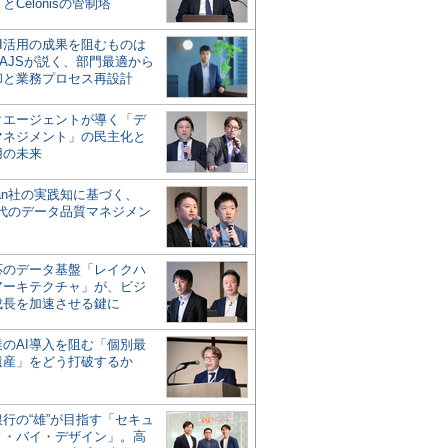
とCelonisの管制塔
AI活用の成果を阻むものは
AJSが説く、部門最適から
却と業務プロセス再設計
タエージェントが導く「デ
マネジメント」の民主化と
用の未来
san社の実践知に基づく、
時代のデータ品質マネジメン
対応のデータ基盤「レイクハ
アーキテクチャ」が、ビジ
成長を加速させる鍵に
業のAI導入を阻む「個別最
遺産」をどう打破するか
行の“雄”が目指す「セキュ
ィ・バイ・デザイン」。高