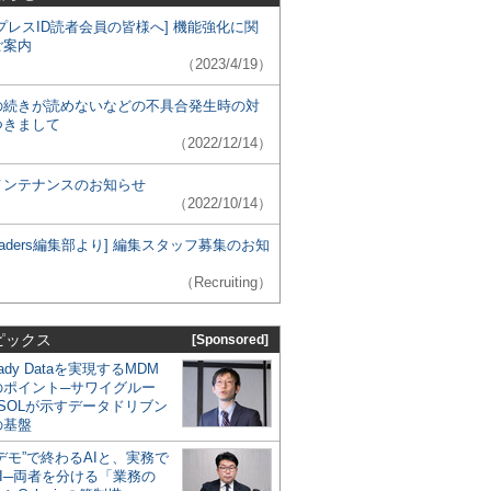
プレスID読者会員の皆様へ] 機能強化に関
ご案内
（2023/4/19）
の続きが読めないなどの不具合発生時の対
つきまして
（2022/12/14）
メンテナンスのお知らせ
（2022/10/14）
 Leaders編集部より] 編集スタッフ募集のお知
（Recruiting）
ピックス
[Sponsored]
eady Dataを実現するMDM
のポイント─サワイグルー
SOLが示すデータドリブン
の基盤
デモ”で終わるAIと、実務で
I─両者を分ける「業務の