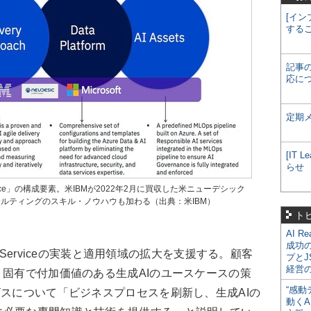
[イン
する
記事
応に
定期
[IT
らせ
nAI Service」の構成要素。米IBMが2022年2月に買収した米ニューデシック
コンサルティングのスキル・ノウハウも加わる（出典：米IBM）
ト
AI R
成功
I Serviceの実装と適用領域の拡大を支援する。顧客
プとJ
経営
、固有で付加価値のある生成AIのユースケースの策
“感動
ビスについて「ビジネスプロセスを刷新し、生成AIの
動くA