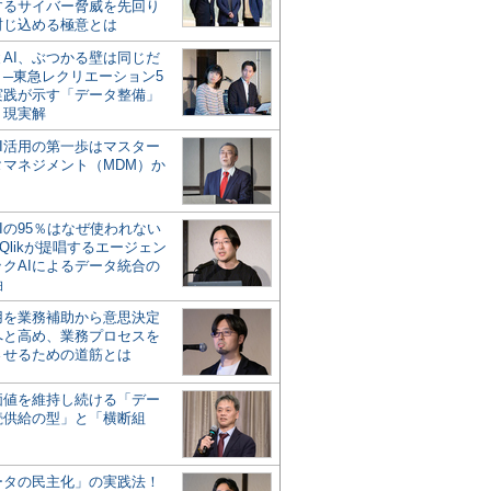
するサイバー脅威を先回り
封じ込める極意とは
とAI、ぶつかる壁は同じだ
」─東急レクリエーション5
実践が示す「データ整備」
う現実解
AI活用の第一歩はマスター
タマネジメント（MDM）か
Iの95％はなぜ使われない
Qlikが提唱するエージェン
ックAIによるデータ統合の
軸
活用を業務補助から意思決定
へと高め、業務プロセスを
させるための道筋とは
の価値を維持し続ける「デー
続供給の型」と「横断組
ータの民主化」の実践法！