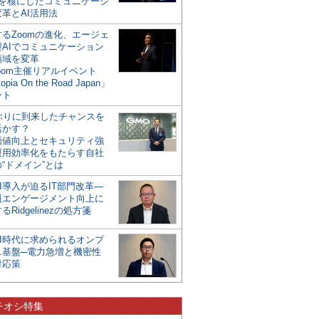
mを核にしたコミュニケーシ
革とAI活用法
るZoomの進化、エージェ
型AIでコミュニケーション
領域を変革
oom主催リアルイベント
opia On the Road Japan」
ート
年ぶりに到来したチャンスを
活かす？
価値向上とセキュリティ強
運用効率化をもたらす自社
“ドメイン”とは
I導入が迫るIT部門改革―
員エンゲージメント向上に
るRidgelinezの処方箋
AI時代に求められるオンプ
ス基盤─電力急増と機密性
対応策
チオシ特集