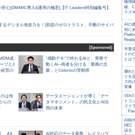
物理
破。C
[DMARC導入&運用の極意]【IT Leaders特別編集号】
スズ
AI
するデジタル免疫力を！[前提のゼロトラスト、不断のサイバ
知にある
Plat
Read
[Sponsored]
先進
トの
るMDM成
“感動デモ”で終わるAIと、実務で
とは
ープとJ
動くAI─両者を分ける「業務の文
ン経営の
脈」とCelonisの管制塔
優れ
リを
ズ向
実像
ものは何
データエージェントが導く「デー
VDI
トコ
からの
タマネジメント」の民主化とAI活
ズク
計
用の未来
「Par
AI時
NEC・
語る
く、AX
AI対応のデータ基盤「レイクハウ