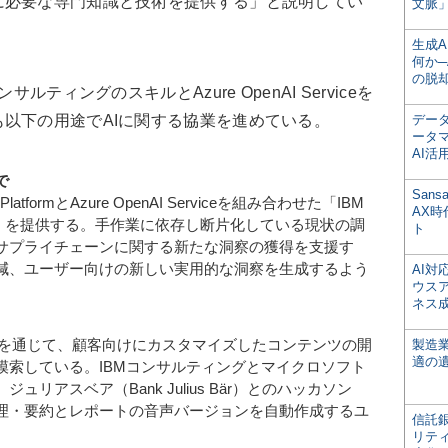
に必要な専門知識と技術を提供する」と説明してい
文脈」
生成
何か─
の脱
ティングのスキルとAzure OpenAI Serviceを
以下の用途でAIに関する協業を進めている。
デー
ータ
AI活
で
San
PlatformとAzure OpenAI Serviceを組み合わせた「IBM
AX
P Platform」を提供する。手作業に依存し断片化している現状の調
ト
サプライチェーンに関する新たな洞察の獲得を支援す
減、ユーザー向けの新しい実用的な洞察を生成するよう
AI
ウス
ネス
約を通じて、顧客向けにカスタマイズしたコンテンツの開
製造
適の
模索している。IBMコンサルティングとマイクロソフト
、ジュリアスベア（
Bank Julius Bär
）とのハッカソン
理・要約とレポートの音声バージョンを自動作成するユ
信託銀
リテ