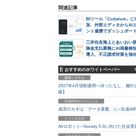
関連記事
BIツール「Codatum」に
加、外部エディタからAI
ント連携でダッシュボー
三井住友海上とあいおい
険金支払業務にAI画像検
導入、不正請求対策を強
おすすめのホワイトペーパー
「製
業務システム
2027年4月強制適用へ待ったなし、施行迫
版】
生成AI/AIエージェント
成否のカギは「データ基盤」に─生成AI時代
フィジカルAI
AI/ロボット─Society 5.0に向けた社会実
メールセキュリティ