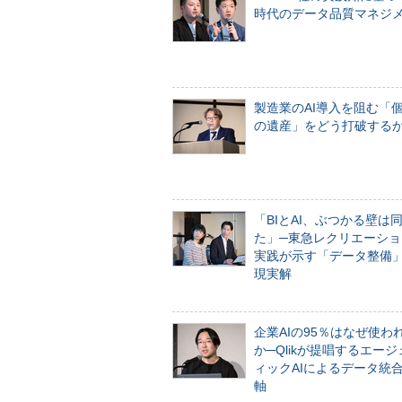
時代のデータ品質マネジ
製造業のAI導入を阻む「
の遺産」をどう打破する
「BIとAI、ぶつかる壁は
た」─東急レクリエーショ
実践が示す「データ整備
現実解
企業AIの95％はなぜ使わ
か─Qlikが提唱するエー
ィックAIによるデータ統
軸