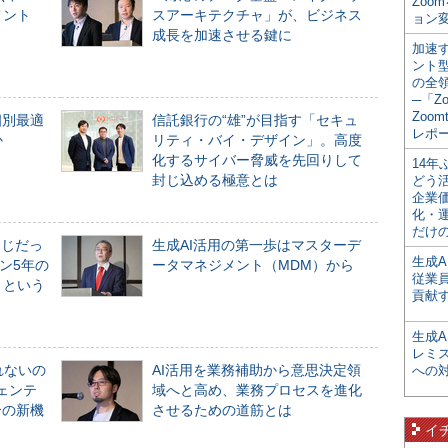
Zoo
メント
スアーキテクチャ」が、ビジネス
ョン変
成長を加速させる鍵に
加速す
ント
の全
─「Z
Zoomt
個別最適
信託銀行の“雄”が目指す「セキュ
レポ
か
リティ・バイ・デザイン」。高度
化するサイバー脅威を先回りして
14
封じ込める極意とは
どう
企業
化・
だけの
同じだっ
生成AI活用の第一歩はマスターデ
生成A
ン5年の
ータマネジメント（MDM）から
従業
」という
貢献す
生成
レミ
れないの
AI活用を業務補助から意思決定領
への
ジェンテ
域へと高め、業務プロセスを進化
合の新機
させるための道筋とは
イ