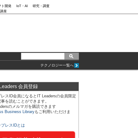
フト開発
IoT・AI
研究・調査
講座
テクノロジー一覧へ
 Leaders 会員登録
レスID会員になるとIT Leadersの会員限定
記事を読むことができます。
Leadersのメルマガを購読できます
ss Business Library
もご利用いただけま
ンプレスIDとは