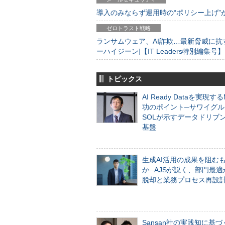
導入のみならず運用時の“ポリシー上げ”が肝心
ゼロトラスト戦略
ランサムウェア、AI詐欺…最新脅威に抗
ーハイジーン]【IT Leaders特別編集号】
トピックス
AI Ready Dataを実現す
功のポイント─サワイグル
SOLが示すデータドリブ
基盤
生成AI活用の成果を阻む
か─AJSが説く、部門最適
脱却と業務プロセス再設
Sansan社の実践知に基づ