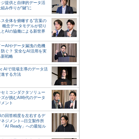
ッジ提供と自律的データ活
組み作りが“鍵”に
ネス全体を俯瞰する“言葉の
”、概念データモデルが切り
人とAIの協働による新世界
？
ドーAIやデータ漏洩の危機
防ぐ？ 安全なAI活用を実
る新戦略
ntic AIで現場主導のデータ活
促進する方法
ーセミコンダクタソリュー
ンズが挑むAI時代のデータ
ジメント
AIの回答精度を左右するデ
マネジメント─日立製作所
「AI Ready」への最短ル