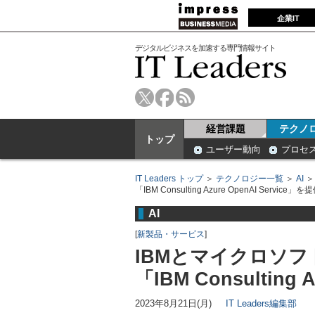
企業IT
デジタルビジネスを加速する専門情報サイト
経営課題
テクノ
トップ
ユーザー動向
プロセ
IT Leaders トップ
＞
テクノロジー一覧
＞
AI
「IBM Consulting Azure OpenAI Service」を
AI
[
新製品・サービス
]
IBMとマイクロソフ
「IBM Consulting 
2023年8月21日(月)
IT Leaders編集部