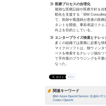
医療プロセスの合理化
複雑な医療記録や医療方針を自
動化を支援する「IBM Consulting P
て、医師や看護師が患者の医療
タントを開発。事前承認リクエ
向上を目的としている。
エンタープライズ検索とナレッ
多くの組織では業務に必要な情
マイクロソフトは、独ウィンターシャ
ースを検索するナレッジ抽出ツールの実
て手作業のブラウジングを不要
なった。
リスト
関連キーワード
IBM
/
Azure OpenAI Service
/
生成AI
/
IT
Codex
/
OpenAI