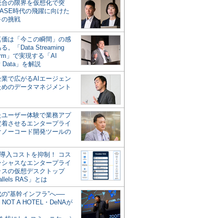
統合の限界を仮想化で突
ASE時代の飛躍に向けた
キの挑戦
の真価は「今この瞬間」の感
。「Data Streaming
form」で実現する「AI
y Data」を解説
企業で広がるAIエージェン
ためのデータマネジメント
？
たユーザー体験で業務アプ
定着させるエンタープライ
けノーコード開発ツールの
の導入コストを抑制！ コス
ンシャスなエンタープライ
ラスの仮想デスクトップ
allels RAS」とは
代の“基幹インフラ”へ──
NOT A HOTEL・DeNAが