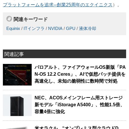
プラットフォームを追求─創業25周年のエクイニクス
）。
関連キーワード
Equinix
/
ITインフラ
/
NVIDIA
/
GPU
/
液体冷却
関連記事
パロアルト、ファイアウォールOS新版「PA
N-OS 12.2 Ceres」、AIで仮想パッチ提供を
高速化し、未知の脆弱性に数時間で対処
NEC、ACOSメインフレーム用ストレージ
新モデル「iStorage A5400」、性能1.5倍、
容量4倍に強化
米オラクル、“オンプレミス型クラウドD