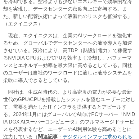
を冷却できる。空冷よりも少ないエネルギーで効率的な冷
却を実現し、データセンターの密度向上に寄与する。ま
た、新しい配管技術によって液漏れのリスクも低減する」
（エクイニクス）
現在、エクイニクスは、企業のAIワークロードを強化す
るため、グローバルでデータセンターへの液冷導入を加速
させている。液冷により、高TDP（熱設計電力）で稼働す
るNVIDIA GPUおよびCPUを効率よく冷却し、パフォーマ
ンスとエネルギー効率を最大限に高めるとしている。同社
のユーザーは自社のワークロードに適した液冷システムを
柔軟に導入できるとしている。
同社は、生成AI時代の、より高密度の電力が必要な最新
世代のGPU/CPUを搭載したシステムを望むユーザーに対し
て、需要を満たしたITインフラを提供するとアピールす
る。2024年1月にはグローバルでAI向けPCサーバー「NVID
IA DGX AIスーパーコンピュータ」のフルマネージドサービ
スを発表するなど、ユーザーのAI利用体験を高めることに
注力している（
関連記事
：
デジタルインフラに求められる