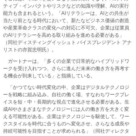
ティブ・インパクトやリスクなどの知識や理解、AIの実行
能力も含まれるという。「AIリテラシーは、AIとの共生が
当たり前となる時代において、新たなビジネス価値の創造
や産業革命クラスの変化への対応に不可欠。企業は従業員
のAIリテラシーを高める取り組みを進める必要がある」
（同社ディスティングイッシュト バイスプレジデント アナ
リストの亦賀忠明氏）。
ガートナーは、
「多くの企業で日常的なハイブリッドワ
ークを受け入れつつ、さらに進んだ未来の働き方を再考す
る機会が到来している」と指摘している。
「かつてない時代変化の中、企業はデジタルテクノロジ
ーを戦略に組み込み、自社の働く場、すなわちワークプレ
イスを短・中・長期的な視点で進化させる必要がある。生
成AIやさまざまなテクノロジーには人の働き方を大きく変
える可能性がある。企業はテクノロジーを駆使して、ワー
クスタイルを時代に合うものへ変化させ、さらなる成長や
持続可能性を目指すことが求められる」（同社ディレクタ