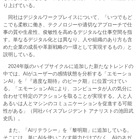
り上げている。
同社はデジタルワークプレイスについて、「いつでもど
こでも柔軟に働き、テクノロジーや適切なアプローチで仕
事の質や生産性、俊敏性を高めるデジタルな仕事空間を指
す。単なるデジタル化とは異なり、人や組織のあり方も含
めた企業の成長や革新戦略の一環として実現するもの」と
説明している。
2024年版のハイプサイクルに追加した新たなトレンドの
中では、AIがユーザーの感情状態を分析する「エモーショ
ンAI」を「『過度な期待』のピーク期」に位置づけてい
る。「エモーションAIにより、コンピュータが人の気分に
合わせて特定のアクションを取ることが実現する。人と人
あるいは人とマシンのコミュニケーションを促進する可能
性がある」（同社バイスプレジデント アナリストの池田武
史氏）。
また、「AIリテラシー」を「黎明期」に追加している。
そこには、単にAIを使いこなす能力だけでなく、AIのネガ