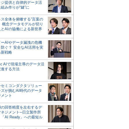
ッジ提供と自律的データ活
組み作りが“鍵”に
ネス全体を俯瞰する“言葉の
”、概念データモデルが切り
人とAIの協働による新世界
？
ドーAIやデータ漏洩の危機
防ぐ？ 安全なAI活用を実
る新戦略
ntic AIで現場主導のデータ活
促進する方法
ーセミコンダクタソリュー
ンズが挑むAI時代のデータ
ジメント
AIの回答精度を左右するデ
マネジメント─日立製作所
「AI Ready」への最短ル