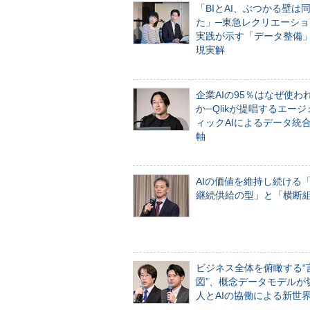
「BIとAI、ぶつかる壁は
た」─東急レクリエーショ
実践が示す「データ整備
現実解
企業AIの95％はなぜ使わ
か─Qlikが提唱するエー
ィックAIによるデータ統
軸
AIの価値を維持し続ける
継続供給の型」と「横断
ビジネス全体を俯瞰する“
図”、概念データモデルが
人とAIの協働による新世