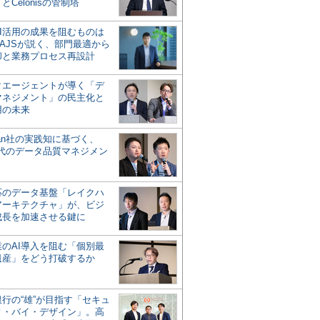
とCelonisの管制塔
AI活用の成果を阻むものは
AJSが説く、部門最適から
却と業務プロセス再設計
タエージェントが導く「デ
マネジメント」の民主化と
用の未来
san社の実践知に基づく、
時代のデータ品質マネジメン
対応のデータ基盤「レイクハ
アーキテクチャ」が、ビジ
成長を加速させる鍵に
業のAI導入を阻む「個別最
遺産」をどう打破するか
行の“雄”が目指す「セキュ
ィ・バイ・デザイン」。高