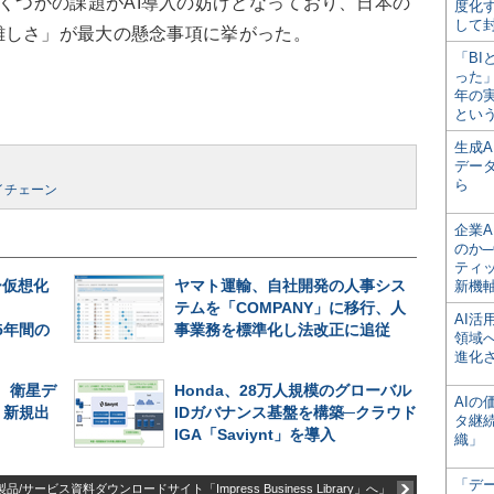
くつかの課題がAI導入の妨げとなっており、日本の
度化
して
難しさ」が最大の懸念事項に挙がった。
「BI
った
年の
とい
生成
デー
ら
イチェーン
企業A
のか─
ティ
ー仮想化
ヤマト運輸、自社開発の人事シス
新機
テムを「COMPANY」に移行、人
AI
、5年間の
事業務を標準化し法改正に追従
領域
進化
、衛星デ
Honda、28万人規模のグローバル
AI
、新規出
IDガバナンス基盤を構築─クラウド
タ継
IGA「Saviynt」を導入
織」
「デ
品/サービス資料ダウンロードサイト「Impress Business Library」へ」