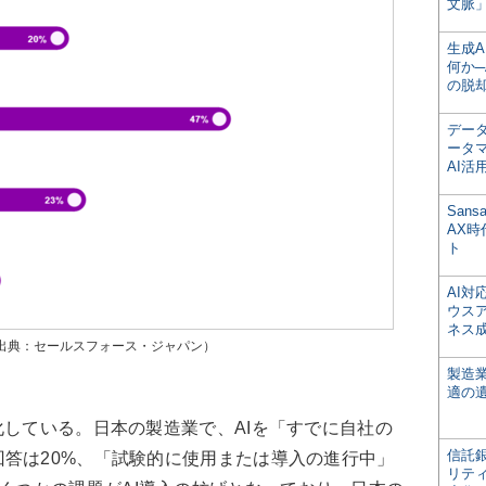
文脈」
生成
何か─
の脱
デー
ータ
AI活
San
AX
ト
AI
ウス
ネス
（出典：セールスフォース・ジャパン）
製造
適の
している。日本の製造業で、AIを「すでに自社の
信託銀
答は20%、「試験的に使用または導入の進行中」
リテ