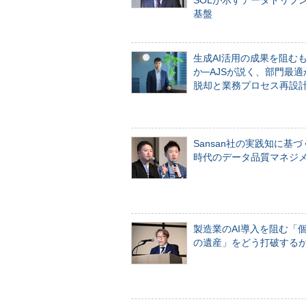
SOLが示すデータドリブ
基盤
生成AI活用の成果を阻む
か─AJSが説く、部門最適
脱却と業務プロセス再設
Sansan社の実践知に基づ
時代のデータ品質マネジ
製造業のAI導入を阻む「
の遺産」をどう打破する