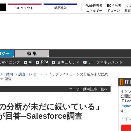
Web担当者
EC担当者
ソ
DCクラウド
製品導入
エネルギー
ドローン
教育
ロジー
特 集
スマイニング
AI
RPA
セキュリティ
データマネジメント
ザー動向
＞
調査・レポート
＞ 「サプライチェーンの分断が未だに続
rce調査
IT
ユーザー動向記事一覧へ
インプ
公開
IT 
の分断が未だに続いている」
Impre
す。
答─Salesforce調査
・
イ