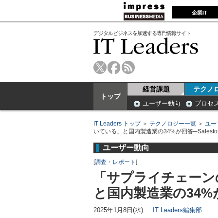
企業IT
デジタルビジネスを加速する専門情報サイト
経営課題
テクノ
トップ
ユーザー動向
プロセ
IT Leaders トップ
＞
テクノロジー一覧
＞
ユー
いている」と国内製造業の34%が回答─Salesfo
ユーザー動向
[
調査・レポート
]
「サプライチェーン
と国内製造業の34%が回
2025年1月8日(水)
IT Leaders編集部