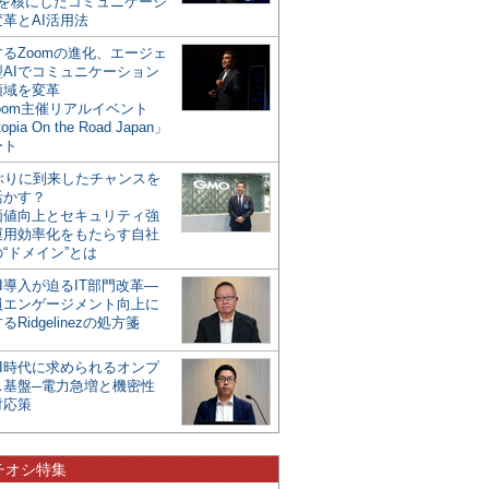
mを核にしたコミュニケーシ
革とAI活用法
るZoomの進化、エージェ
型AIでコミュニケーション
領域を変革
oom主催リアルイベント
opia On the Road Japan」
ート
年ぶりに到来したチャンスを
活かす？
価値向上とセキュリティ強
運用効率化をもたらす自社
“ドメイン”とは
I導入が迫るIT部門改革―
員エンゲージメント向上に
るRidgelinezの処方箋
AI時代に求められるオンプ
ス基盤─電力急増と機密性
対応策
チオシ特集