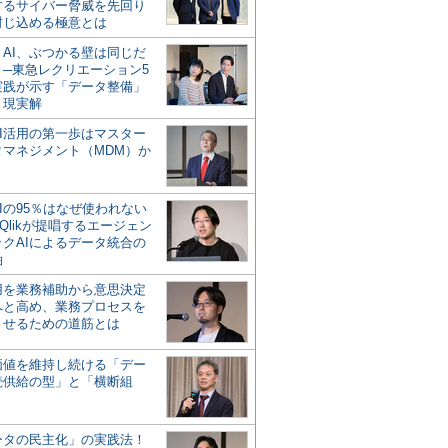
するサイバー脅威を先回り
封じ込める極意とは
とAI、ぶつかる壁は同じだ
」─東急レクリエーション5
実践が示す「データ整備」
う現実解
AI活用の第一歩はマスター
タマネジメント（MDM）か
Iの95％はなぜ使われない
Qlikが提唱するエージェン
ックAIによるデータ統合の
軸
活用を業務補助から意思決定
へと高め、業務プロセスを
させるための道筋とは
の価値を維持し続ける「デー
続供給の型」と「横断組
ータの民主化」の実践法！