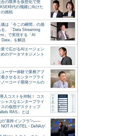
統合の限界を仮想化で突
ASE時代の飛躍に向けた
キの挑戦
の真価は「今この瞬間」の感
。「Data Streaming
form」で実現する「AI
y Data」を解説
企業で広がるAIエージェン
ためのデータマネジメント
？
たユーザー体験で業務アプ
定着させるエンタープライ
けノーコード開発ツールの
の導入コストを抑制！ コス
ンシャスなエンタープライ
ラスの仮想デスクトップ
allels RAS」とは
代の“基幹インフラ”へ──
NOT A HOTEL・DeNAが