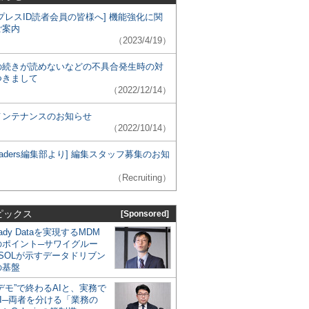
プレスID読者会員の皆様へ] 機能強化に関
ご案内
（2023/4/19）
の続きが読めないなどの不具合発生時の対
つきまして
（2022/12/14）
メンテナンスのお知らせ
（2022/10/14）
 Leaders編集部より] 編集スタッフ募集のお知
（Recruiting）
ピックス
[Sponsored]
eady Dataを実現するMDM
のポイント─サワイグルー
SOLが示すデータドリブン
の基盤
デモ”で終わるAIと、実務で
I─両者を分ける「業務の