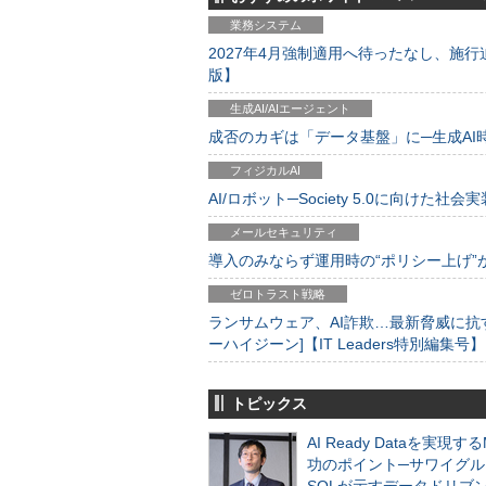
業務システム
2027年4月強制適用へ待ったなし、施行迫
版】
生成AI/AIエージェント
成否のカギは「データ基盤」に─生成AI時代
フィジカルAI
AI/ロボット─Society 5.0に向けた社会実
メールセキュリティ
導入のみならず運用時の“ポリシー上げ”が肝心
ゼロトラスト戦略
ランサムウェア、AI詐欺…最新脅威に抗
ーハイジーン]【IT Leaders特別編集号】
トピックス
AI Ready Dataを実現す
功のポイント─サワイグル