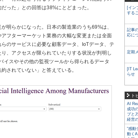
だった」との回答は38%にとどまった。
[イン
する
が明らかになった。日本の製造業のうち69%は、
記事
応に
やアフターマーケット業務の大幅な変更または全面
らのサービスに必要な顧客データ、IoTデータ、テ
定期
たり、アクセスが限られていたりする状況が判明し
Tデバイスやその他の監視ツールから得られるデータ
[IT
集約されていない」と答えている。
らせ
ト
AI R
成功
プとJ
経営
“感動
動くA