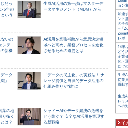
Zoo
同じだっ
生成AI活用の第一歩はマスターデ
ョン変
ン5年の
ータマネジメント（MDM）から
加速す
」という
ント
の全
─「Z
Zoomt
レポ
れないの
AI活用を業務補助から意思決定領
ジェンテ
域へと高め、業務プロセスを進化
14
合の新機
させるための道筋とは
どう
企業
化・
だけの
「データ
「データの民主化」の実践法！ ナ
生成A
従業
組織」
レッジ提供と自律的データ活用の
貢献す
仕組み作りが“鍵”に
生成
レミ
への
言葉の地
シャドーAIやデータ漏洩の危機を
切り拓く
どう防ぐ？ 安全なAI活用を実現す
界とは？
る新戦略
イ