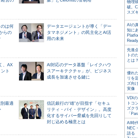
ン経営の
脈」とCelonisの管制塔
物理
破。C
スズ
AI
ものは何
データエージェントが導く「デー
知にある
からの
タマネジメント」の民主化とAI活
Plat
計
用の未来
Read
先進
トの
とは
く、AX
AI対応のデータ基盤「レイクハウ
メント
スアーキテクチャ」が、ビジネス
優れ
成長を加速させる鍵に
リを
ズ向
実像
VDI
個別最適
信託銀行の“雄”が目指す「セキュ
トコ
ズク
か
リティ・バイ・デザイン」。高度
「Par
化するサイバー脅威を先回りして
封じ込める極意とは
AI時
NEC・
語る