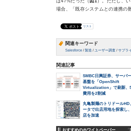
は47%だった（
図1
）。ただし、い
場合、「既存システムとの連携の
リスト
関連キーワード
Salesforce
/
製造
/
ユーザー調査
/
サプラ
関連記事
SMBC日興証券、サーバ
基盤を「OpenShift
Virtualization」で刷新
費用を2割減
丸亀製麺のトリドールHD
ータで出店用地を探索し
店を加速
おすすめのホワイトペーパー
「製