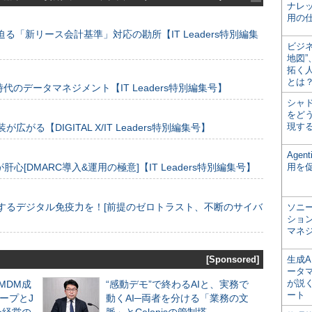
ナレ
用の仕
る「新リース会計基準」対応の勘所【IT Leaders特別編集
ビジ
地図
拓く
とは
のデータマネジメント【IT Leaders特別編集号】
シャ
をどう
現す
装が広がる【DIGITAL X/IT Leaders特別編集号】
Age
[DMARC導入&運用の極意]【IT Leaders特別編集号】
用を
するデジタル免疫力を！[前提のゼロトラスト、不断のサイバ
ソニ
ショ
マネ
[Sponsored]
生成
ータ
が説く
るMDM成
“感動デモ”で終わるAIと、実務で
ート
ープとJ
動くAI─両者を分ける「業務の文