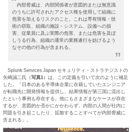
内部脅威は、内部関係者が意図的または無意識
のうちに許可されたアクセス権を使用して組織に
危害を加えるリスクのこと。これは専有情報・技
術の窃取、組織の施設・システム、設備への損
害、従業員に及ぶ実際の危害、または危害を及ぼ
しうる行為、組織の通常の業務遂行を妨げるよう
なその他の行為が含まれる。
Splunk Services Japan セキュリティ・ストラテジストの
矢崎誠二氏（
写真1
）は、この定義を引いて次のように補足
した。「日本のある半導体企業に在籍していたエンジニア
が転職先に開発情報を提供し、結果情報が第三国に流出し
たという事例も存在する。他にもさまざまなケースが存在
するが、意図的か否かにかかわらず、内部の人間が社内に
問題を引き起こしたり、拡散することすべてが内部脅威に
含まれる」。