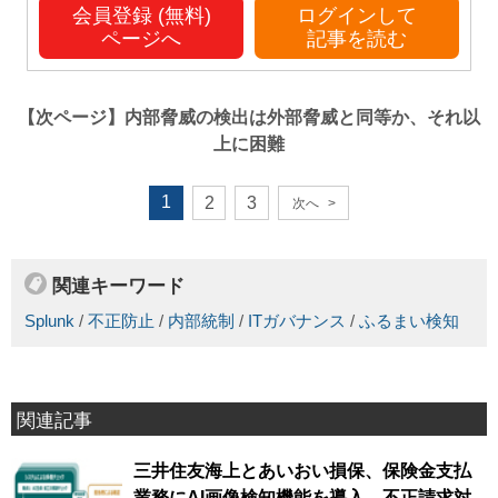
会員登録 (無料)
ログインして
ページへ
記事を読む
【次ページ】
内部脅威の検出は外部脅威と同等か、それ以
上に困難
1
2
3
次へ
>
関連キーワード
Splunk
/
不正防止
/
内部統制
/
ITガバナンス
/
ふるまい検知
関連記事
三井住友海上とあいおい損保、保険金支払
業務にAI画像検知機能を導入、不正請求対