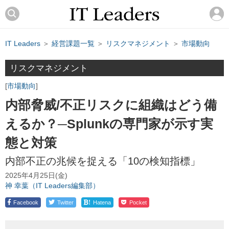
IT Leaders
＞
経営課題一覧
＞
リスクマネジメント
＞
市場動向
リスクマネジメント
市場動向
内部脅威/不正リスクに組織はどう備
えるか？─Splunkの専門家が示す実
態と対策
内部不正の兆候を捉える「10の検知指標」
2025年4月25日(金)
神 幸葉（IT Leaders編集部）
!
Facebook
Twitter
Hatena
Pocket