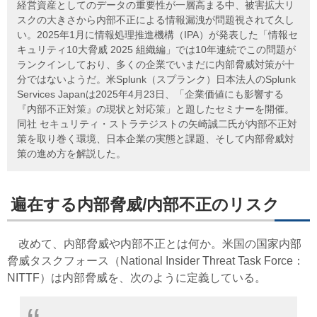
経営資産としてのデータの重要性が一層高まる中、被害拡大リ
スクの大きさから内部不正による情報漏洩が問題視されて久し
い。2025年1月に情報処理推進機構（IPA）が発表した「情報セ
キュリティ10大脅威 2025 組織編」では10年連続でこの問題が
ランクインしており、多くの企業でいまだに内部脅威対策が十
分ではないようだ。米Splunk（スプランク）日本法人のSplunk
Services Japanは2025年4月23日、「企業価値にも影響する
『内部不正対策』の現状と対応策」と題したセミナーを開催。
同社 セキュリティ・ストラテジストの矢崎誠二氏が内部不正対
策を取り巻く環境、日本企業の実態と課題、そして内部脅威対
策の進め方を解説した。
遍在する内部脅威/内部不正のリスク
改めて、内部脅威や内部不正とは何か。米国の国家内部
脅威タスクフォース（National Insider Threat Task Force：
NITTF）は内部脅威を、次のように定義している。