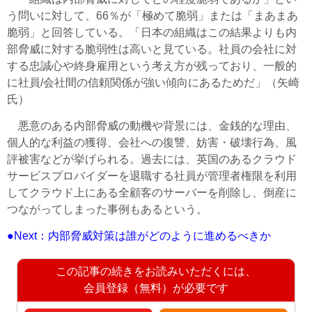
う問いに対して、66％が「極めて脆弱」または「まあまあ
脆弱」と回答している。「日本の組織はこの結果よりも内
部脅威に対する脆弱性は高いと見ている。社員の会社に対
する忠誠心や終身雇用という考え方が残っており、一般的
に社員/会社間の信頼関係が強い傾向にあるためだ」（矢崎
氏）
悪意のある内部脅威の動機や背景には、金銭的な理由、
個人的な利益の獲得、会社への復讐、妨害・破壊行為、風
評被害などが挙げられる。過去には、英国のあるクラウド
サービスプロバイダーを退職する社員が管理者権限を利用
してクラウド上にある全顧客のサーバーを削除し、倒産に
つながってしまった事例もあるという。
●Next：内部脅威対策は誰がどのように進めるべきか
この記事の続きをお読みいただくには、
会員登録（無料）が必要です