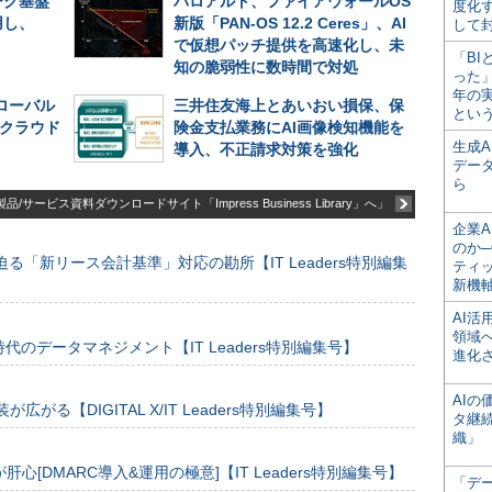
ーク基盤
パロアルト、ファイアウォールOS
度化
用し、
新版「PAN-OS 12.2 Ceres」、AI
して
で仮想パッチ提供を高速化し、未
「BI
知の脆弱性に数時間で対処
った
年の
グローバル
三井住友海上とあいおい損保、保
とい
─クラウド
険金支払業務にAI画像検知機能を
生成
導入、不正請求対策を強化
デー
ら
品/サービス資料ダウンロードサイト「Impress Business Library」へ」
企業A
のか─
る「新リース会計基準」対応の勘所【IT Leaders特別編集
ティ
新機
AI
領域
のデータマネジメント【IT Leaders特別編集号】
進化
AI
装が広がる【DIGITAL X/IT Leaders特別編集号】
タ継
織」
[DMARC導入&運用の極意]【IT Leaders特別編集号】
「デ