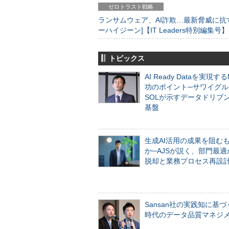
ゼロトラスト戦略
ランサムウェア、AI詐欺…最新脅威に抗
ーハイジーン]【IT Leaders特別編集号】
トピックス
AI Ready Dataを実現す
功のポイント─サワイグル
SOLが示すデータドリブ
基盤
生成AI活用の成果を阻む
か─AJSが説く、部門最適
脱却と業務プロセス再設
Sansan社の実践知に基づ
時代のデータ品質マネジ