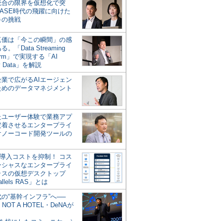
統合の限界を仮想化で突
ASE時代の飛躍に向けた
キの挑戦
の真価は「今この瞬間」の感
。「Data Streaming
form」で実現する「AI
y Data」を解説
企業で広がるAIエージェン
ためのデータマネジメント
？
たユーザー体験で業務アプ
定着させるエンタープライ
けノーコード開発ツールの
の導入コストを抑制！ コス
ンシャスなエンタープライ
ラスの仮想デスクトップ
allels RAS」とは
代の“基幹インフラ”へ──
NOT A HOTEL・DeNAが