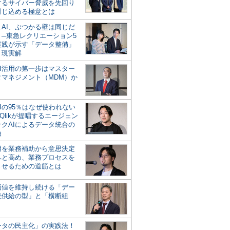
するサイバー脅威を先回り
封じ込める極意とは
とAI、ぶつかる壁は同じだ
」─東急レクリエーション5
実践が示す「データ整備」
う現実解
AI活用の第一歩はマスター
タマネジメント（MDM）か
Iの95％はなぜ使われない
Qlikが提唱するエージェン
ックAIによるデータ統合の
軸
活用を業務補助から意思決定
へと高め、業務プロセスを
させるための道筋とは
の価値を維持し続ける「デー
続供給の型」と「横断組
ータの民主化」の実践法！