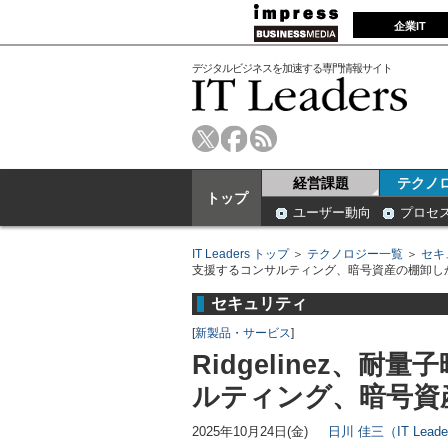
企業IT
デジタルビジネスを加速する専門情報サイト
経営課題
テクノ
トップ
ユーザー動向
プロセ
IT Leaders トップ
＞
テクノロジー一覧
＞
セキ
支援するコンサルティング、暗号資産の棚卸し
セキュリティ
[
新製品・サービス
]
Ridgelinez、
ルティング、暗号資
2025年10月24日(金)
日川 佳三（IT Lead