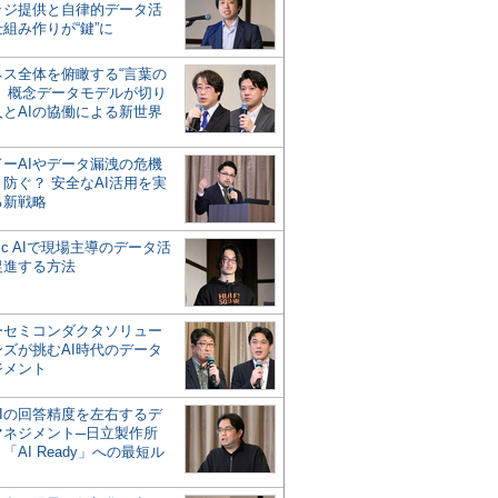
ッジ提供と自律的データ活
組み作りが“鍵”に
ネス全体を俯瞰する“言葉の
”、概念データモデルが切り
人とAIの協働による新世界
？
ドーAIやデータ漏洩の危機
防ぐ？ 安全なAI活用を実
る新戦略
ntic AIで現場主導のデータ活
促進する方法
ーセミコンダクタソリュー
ンズが挑むAI時代のデータ
ジメント
AIの回答精度を左右するデ
マネジメント─日立製作所
「AI Ready」への最短ル