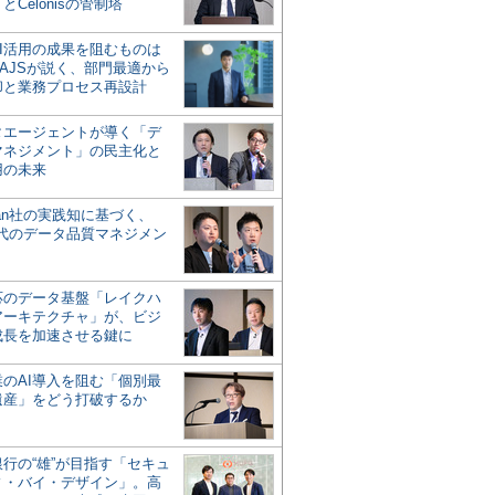
とCelonisの管制塔
AI活用の成果を阻むものは
AJSが説く、部門最適から
却と業務プロセス再設計
タエージェントが導く「デ
マネジメント」の民主化と
用の未来
san社の実践知に基づく、
時代のデータ品質マネジメン
対応のデータ基盤「レイクハ
アーキテクチャ」が、ビジ
成長を加速させる鍵に
業のAI導入を阻む「個別最
遺産」をどう打破するか
行の“雄”が目指す「セキュ
ィ・バイ・デザイン」。高