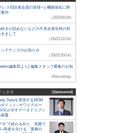
プレスID読者会員の皆様へ] 機能強化に関
ご案内
（2023/4/19）
の続きが読めないなどの不具合発生時の対
つきまして
（2022/12/14）
メンテナンスのお知らせ
（2022/10/14）
 Leaders編集部より] 編集スタッフ募集のお知
（Recruiting）
ピックス
[Sponsored]
eady Dataを実現するMDM
のポイント─サワイグルー
SOLが示すデータドリブン
の基盤
デモ”で終わるAIと、実務で
I─両者を分ける「業務の