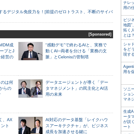
ナレ
用の仕
するデジタル免疫力を！[前提のゼロトラスト、不断のサイバ
ビジ
地図
拓く
[Sponsored]
とは
シャ
るMDM成
“感動デモ”で終わるAIと、実務で
をどう
ープとJ
動くAI─両者を分ける「業務の文
現す
ン経営の
脈」とCelonisの管制塔
Age
用を
ものは何
データエージェントが導く「デー
からの
タマネジメント」の民主化とAI活
ソニ
計
用の未来
ショ
マネ
生成
ータ
く、AX
AI対応のデータ基盤「レイクハウ
が説く
メント
スアーキテクチャ」が、ビジネス
ート
成長を加速させる鍵に