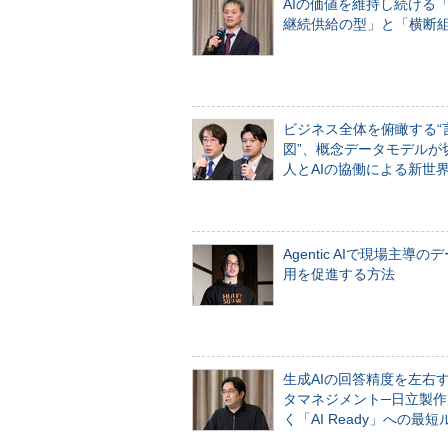
AIの価値を維持し続ける
継続供給の型」と「横断
ビジネス全体を俯瞰する“
図”、概念データモデルが
人とAIの協働による新世
Agentic AIで現場主導の
用を促進する方法
生成AIの回答精度を左右
タマネジメント─日立製作
く「AI Ready」への最短