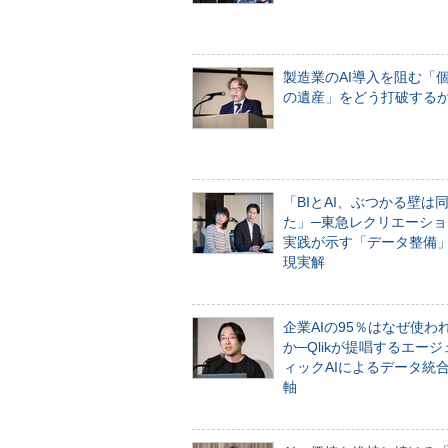
製造業のAI導入を阻む「
の遺産」をどう打破する
「BIとAI、ぶつかる壁は
た」─東急レクリエーショ
実践が示す「データ整備
現実解
企業AIの95％はなぜ使わ
か─Qlikが提唱するエー
ィックAIによるデータ統
軸