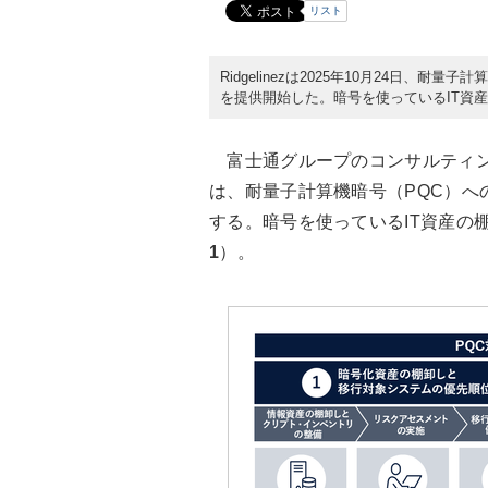
リスト
Ridgelinezは2025年10月24日
を提供開始した。暗号を使っているIT資
富士通
グループ
のコンサルティング
は、耐量子計算機暗号（PQC）へ
する。暗号を使っているIT資産の
1
）。