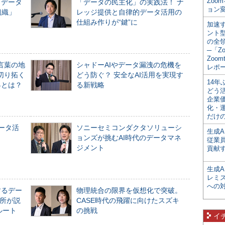
Zoo
「データ
「データの民主化」の実践法！ ナ
ョン変
組織」
レッジ提供と自律的データ活用の
仕組み作りが“鍵”に
加速す
ント
の全
─「Z
Zoomt
言葉の地
シャドーAIやデータ漏洩の危機を
レポ
切り拓く
どう防ぐ？ 安全なAI活用を実現す
14
界とは？
る新戦略
どう
企業
化・
だけの
データ活
ソニーセミコンダクタソリューシ
生成A
ョンズが挑むAI時代のデータマネ
従業
ジメント
貢献す
生成
レミ
への
するデー
物理統合の限界を仮想化で突破。
所が説
CASE時代の飛躍に向けたスズキ
ルート
の挑戦
イ