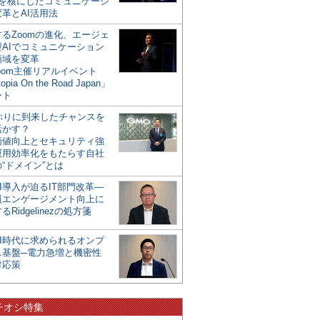
mを核にしたコミュニケーシ
革とAI活用法
るZoomの進化、エージェ
型AIでコミュニケーション
領域を変革
oom主催リアルイベント
opia On the Road Japan」
ート
年ぶりに到来したチャンスを
活かす？
価値向上とセキュリティ強
運用効率化をもたらす自社
“ドメイン”とは
I導入が迫るIT部門改革―
員エンゲージメント向上に
るRidgelinezの処方箋
AI時代に求められるオンプ
ス基盤─電力急増と機密性
対応策
チオシ特集