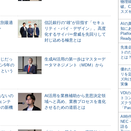
物理
破。C
スズ
個別最適
信託銀行の“雄”が目指す「セキュ
AI
か
リティ・バイ・デザイン」。高度
知にある
Plat
化するサイバー脅威を先回りして
Read
封じ込める極意とは
先進
トの
とは
同じだっ
生成AI活用の第一歩はマスターデ
ン5年の
ータマネジメント（MDM）から
優れ
」という
リを
ズ向
実像
VDI
れないの
AI活用を業務補助から意思決定領
トコ
ジェンテ
域へと高め、業務プロセスを進化
ズク
合の新機
させるための道筋とは
「Par
AI時
NEC・
語る