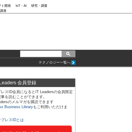
フト開発
IoT・AI
研究・調査
講座
テクノロジー一覧へ
 Leaders 会員登録
レスID会員になるとIT Leadersの会員限定
記事を読むことができます。
Leadersのメルマガを購読できます
ss Business Library
もご利用いただけま
ンプレスIDとは