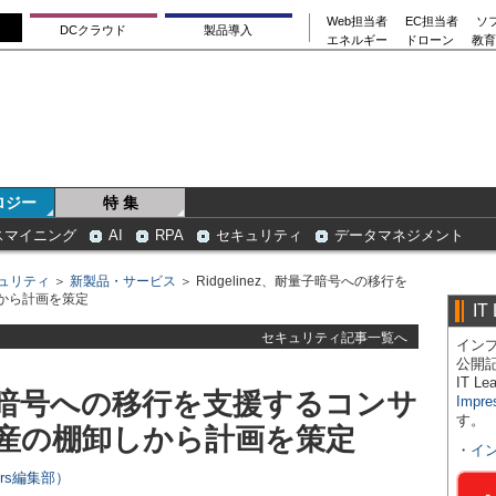
Web担当者
EC担当者
ソ
DCクラウド
製品導入
エネルギー
ドローン
教育
ロジー
特 集
スマイニング
AI
RPA
セキュリティ
データマネジメント
ュリティ
＞
新製品・サービス
＞ Ridgelinez、耐量子暗号への移行を
から計画を策定
IT
セキュリティ記事一覧へ
インプ
公開
IT 
耐量子暗号への移行を支援するコンサ
Impre
す。
産の棚卸しから計画を策定
・
イ
ers編集部）