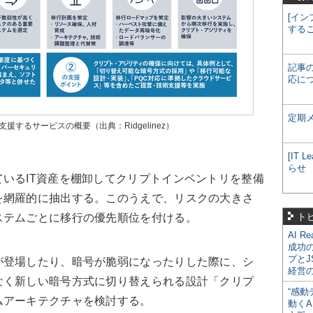
[イン
する
記事
応に
定期
するサービスの概要（出典：Ridgelinez）
[IT
らせ
いるIT資産を棚卸してクリプトインベントリを整備
を網羅的に抽出する。このうえで、リスクの大きさ
ト
ステムごとに移行の優先順位を付ける。
AI R
成功
プとJ
登場したり、暗号が脆弱になったりした際に、シ
経営
なく新しい暗号方式に切り替えられる設計「クリプ
“感動
ムアーキテクチャを検討する。
動くA