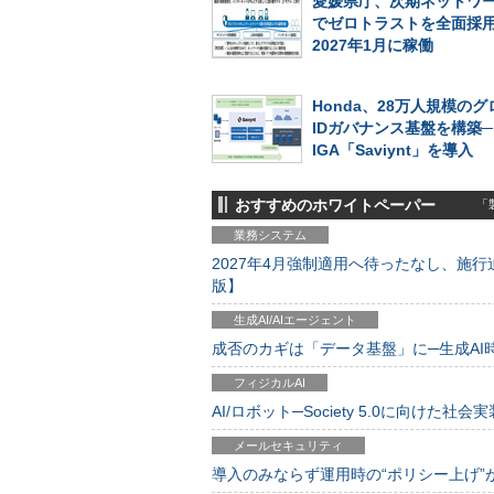
愛媛県庁、次期ネットワ
でゼロトラストを全面採
2027年1月に稼働
Honda、28万人規模の
IDガバナンス基盤を構築
IGA「Saviynt」を導入
おすすめのホワイトペーパー
「製
業務システム
2027年4月強制適用へ待ったなし、施行迫
版】
生成AI/AIエージェント
成否のカギは「データ基盤」に─生成AI時代
フィジカルAI
AI/ロボット─Society 5.0に向けた社会実
メールセキュリティ
導入のみならず運用時の“ポリシー上げ”が肝心