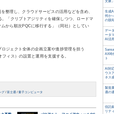
文脈」
を整理し、クラウドサービスの活用などを含め、
生成
何か─
る。「クリプトアジリティを確保しつつ、ロードマ
の脱
ムから順次PQCに移行する」（同社）としてい
デー
ータ
AI活
C移行プロジェクト全体の企画立案や進捗管理を担う
San
AX
オフィス）の設置と運用を支援する。
ト
AI
ウス
ネス
製造
適の
ング
/
富士通
/
量子コンピュータ
信託銀
リテ