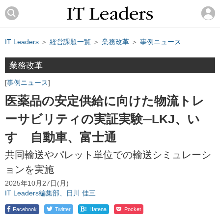
IT Leaders
＞
経営課題一覧
＞
業務改革
＞
事例ニュース
業務改革
事例ニュース
医薬品の安定供給に向けた物流トレ
ーサビリティの実証実験─LKJ、い
すゞ自動車、富士通
共同輸送やパレット単位での輸送シミュレーシ
ョンを実施
2025年10月27日(月)
IT Leaders編集部、日川 佳三
!
Facebook
Twitter
Hatena
Pocket