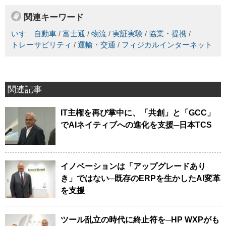
関連キーワード
いすゞ自動車
/
富士通
/
物流
/
実証実験
/
協業・提携
/
トレーサビリティ
/
運輸・交通
/
フィジカルインターネット
関連記事
IT主権を再び掌中に、「共創」と「GCC」
でAIネイティブへの進化を支援─日本TCS
イノベーションは「アップグレードあり
き」ではない─既存のERPを生かしたAI変革
を支援
ツール乱立の時代に終止符を─HP WXPがも