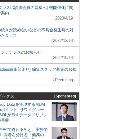
プレスID読者会員の皆様へ] 機能強化に関
ご案内
（2023/4/19）
の続きが読めないなどの不具合発生時の対
つきまして
（2022/12/14）
メンテナンスのお知らせ
（2022/10/14）
 Leaders編集部より] 編集スタッフ募集のお知
（Recruiting）
ピックス
[Sponsored]
eady Dataを実現するMDM
のポイント─サワイグルー
SOLが示すデータドリブン
の基盤
デモ”で終わるAIと、実務で
I─両者を分ける「業務の