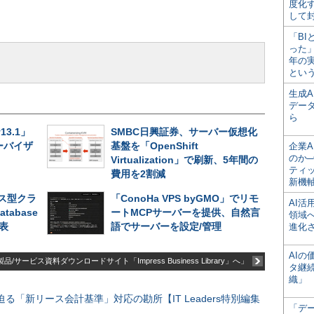
度化
して
「BI
った
年の
とい
生成
デー
ら
v13.1」
SMBC日興証券、サーバー仮想化
ーバイザ
基盤を「OpenShift
企業A
のか─
Virtualization」で刷新、5年間の
ティ
費用を2割減
新機
ス型クラ
「ConoHa VPS byGMO」でリモ
AI
atabase
ートMCPサーバーを提供、自然言
領域
発表
語でサーバーを設定/管理
進化
AI
品/サービス資料ダウンロードサイト「Impress Business Library」へ」
タ継
織」
る「新リース会計基準」対応の勘所【IT Leaders特別編集
「デ