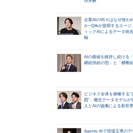
現実解
企業AIの95％はなぜ使わ
か─Qlikが提唱するエー
ィックAIによるデータ統
軸
AIの価値を維持し続ける
継続供給の型」と「横断
ビジネス全体を俯瞰する“
図”、概念データモデルが
人とAIの協働による新世
Agentic AIで現場主導の