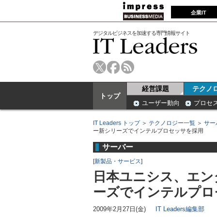
企業IT
デジタルビジネスを加速する専門情報サイト
経営課題
テクノ
トップ
ユーザー動向
プロセ
IT Leaders トップ
＞
テクノロジー一覧
＞
サー
ー新シリーズでインテルプロセッサを採用
サーバー
[
新製品・サービス
]
日本ユニシス、エン
ーズでインテルプロ
2009年2月27日(金)
IT Leaders編集部