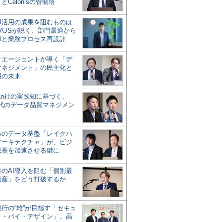
とCelonisの管制塔
AI活用の成果を阻むものは
AJSが説く、部門最適から
却と業務プロセス再設計
タエージェントが導く「デ
マネジメント」の民主化と
用の未来
san社の実践知に基づく、
時代のデータ品質マネジメン
対応のデータ基盤「レイクハ
アーキテクチャ」が、ビジ
成長を加速させる鍵に
業のAI導入を阻む「個別最
遺産」をどう打破するか
行の“雄”が目指す「セキュ
ィ・バイ・デザイン」。高