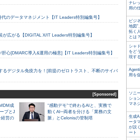
ナレ
用の仕
のデータマネジメント【IT Leaders特別編集号】
ビジ
地図
拓く
装が広がる【DIGITAL X/IT Leaders特別編集号】
とは
シャ
をどう
[DMARC導入&運用の極意]【IT Leaders特別編集号】
現す
Age
するデジタル免疫力を！[前提のゼロトラスト、不断のサイバ
用を
ソニ
[Sponsored]
ショ
マネ
るMDM成
“感動デモ”で終わるAIと、実務で
ープとJ
動くAI─両者を分ける「業務の文
生成
ン経営の
脈」とCelonisの管制塔
ータ
が説く
ート