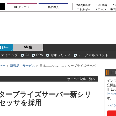
Web担当者
EC担当者
ソ
DCクラウド
製品導入
エネルギー
ドローン
教育
ロジー
特 集
スマイニング
AI
RPA
セキュリティ
データマネジメント
バー
＞
新製品・サービス
＞ 日本ユニシス、エンタープライズサーバ
IT
サーバー記事一覧へ
インプ
公開
IT 
タープライズサーバー新シリ
Impre
す。
セッサを採用
・
イ