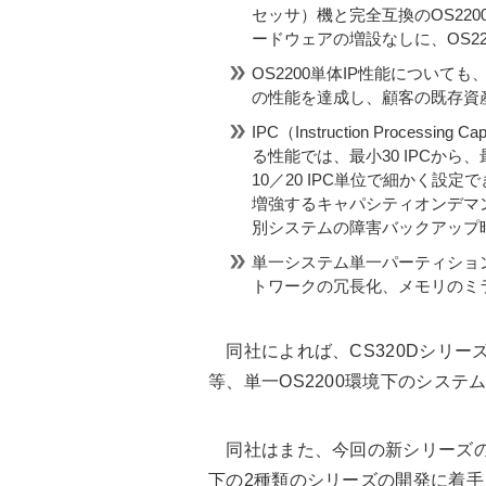
セッサ）機と完全互換のOS2200 IP
ードウェアの増設なしに、OS22
OS2200単体IP性能について
の性能を達成し、顧客の既存資
IPC（Instruction Proce
る性能では、最小30 IPCから、
10／20 IPC単位で細かく設
増強するキャパシティオンデマ
別システムの障害バックアップ
単一システム単一パーティショ
トワークの冗長化、メモリのミ
同社によれば、CS320Dシリーズ
等、単一OS2200環境下のシス
同社はまた、今回の新シリーズの
下の2種類のシリーズの開発に着手