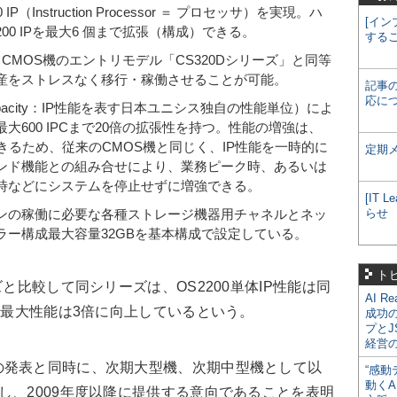
（Instruction Processor ＝ プロセッサ）を実現。ハ
[イン
00 IPを最大6 個まで拡張（構成）できる。
する
も、CMOS機のエントリモデル「CS320Dシリーズ」と同等
産をストレスなく移行・稼働させることが可能。
記事
応に
ssing Capacity：IP性能を表す日本ユニシス独自の性能単位）によ
最大600 IPCまで20倍の拡張性を持つ。性能の増強は、
定できるため、従来のCMOS機と同じく、IP性能を一時的に
定期
ンド機能との組み合せにより、業務ピーク時、あるいは
時などにシステムを停止せずに増強できる。
[IT
ンの稼働に必要な各種ストレージ機器用チャネルとネッ
らせ
ラー構成最大容量32GBを基本構成で設定している。
ト
と比較して同シリーズは、OS2200単体IP性能は同
AI R
テム最大性能は3倍に向上しているという。
成功
プとJ
経営
発表と同時に、次期大型機、次期中型機として以
“感動
動くA
し、2009年度以降に提供する意向であることを表明