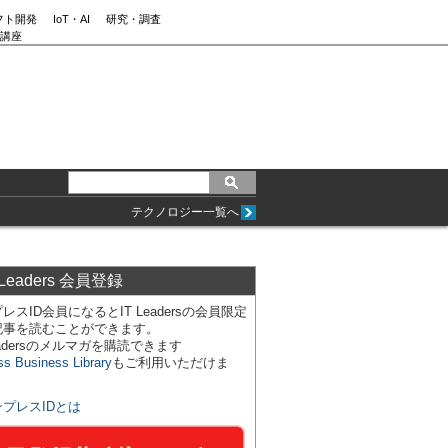
フト開発
IoT・AI
研究・調査
講座
テクノロジー一覧へ
 Leaders 会員登録
レスID会員になるとIT Leadersの会員限定
記事を読むことができます。
Leadersのメルマガを購読できます
ss Business Library
もご利用いただけま
ンプレスIDとは