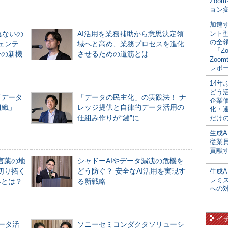
Zoo
ョン変
加速す
れないの
AI活用を業務補助から意思決定領
ント
の全
ジェンテ
域へと高め、業務プロセスを進化
─「Z
合の新機
させるための道筋とは
Zoomt
レポ
14
どう
「データ
「データの民主化」の実践法！ ナ
企業
組織」
レッジ提供と自律的データ活用の
化・
仕組み作りが“鍵”に
だけの
生成A
従業
貢献す
言葉の地
シャドーAIやデータ漏洩の危機を
切り拓く
どう防ぐ？ 安全なAI活用を実現す
生成
レミ
界とは？
る新戦略
への
イ
データ活
ソニーセミコンダクタソリューシ