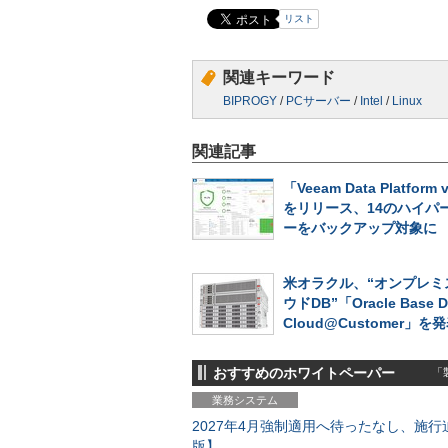
リスト
関連キーワード
BIPROGY
/
PCサーバー
/
Intel
/
Linux
関連記事
「Veeam Data Platform 
をリリース、14のハイパ
ーをバックアップ対象に
米オラクル、“オンプレミ
ウドDB”「Oracle Base D
Cloud@Customer」を
おすすめのホワイトペーパー
「製
業務システム
2027年4月強制適用へ待ったなし、施行迫
版】