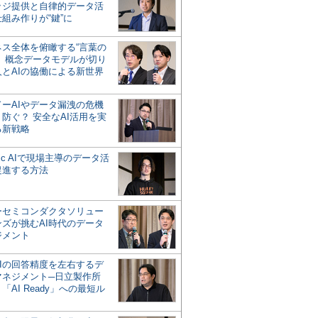
ッジ提供と自律的データ活
組み作りが“鍵”に
ネス全体を俯瞰する“言葉の
”、概念データモデルが切り
人とAIの協働による新世界
？
ドーAIやデータ漏洩の危機
防ぐ？ 安全なAI活用を実
る新戦略
ntic AIで現場主導のデータ活
促進する方法
ーセミコンダクタソリュー
ンズが挑むAI時代のデータ
ジメント
AIの回答精度を左右するデ
マネジメント─日立製作所
「AI Ready」への最短ル