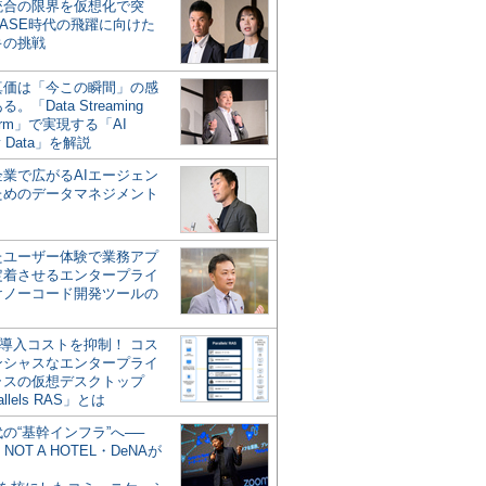
統合の限界を仮想化で突
ASE時代の飛躍に向けた
キの挑戦
の真価は「今この瞬間」の感
。「Data Streaming
form」で実現する「AI
y Data」を解説
企業で広がるAIエージェン
ためのデータマネジメント
？
たユーザー体験で業務アプ
定着させるエンタープライ
けノーコード開発ツールの
の導入コストを抑制！ コス
ンシャスなエンタープライ
ラスの仮想デスクトップ
allels RAS」とは
代の“基幹インフラ”へ──
NOT A HOTEL・DeNAが