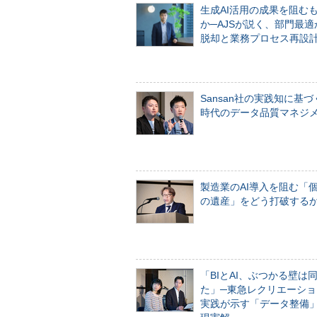
生成AI活用の成果を阻む
か─AJSが説く、部門最適
脱却と業務プロセス再設
Sansan社の実践知に基づ
時代のデータ品質マネジ
製造業のAI導入を阻む「
の遺産」をどう打破する
「BIとAI、ぶつかる壁は
た」─東急レクリエーショ
実践が示す「データ整備