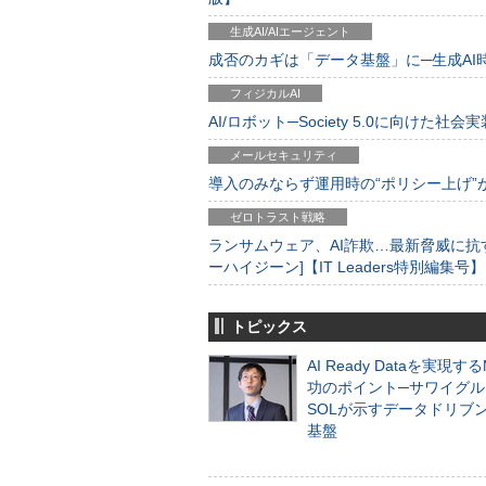
生成AI/AIエージェント
成否のカギは「データ基盤」に─生成AI時代
フィジカルAI
AI/ロボット─Society 5.0に向けた社会実
メールセキュリティ
導入のみならず運用時の“ポリシー上げ”が肝心
ゼロトラスト戦略
ランサムウェア、AI詐欺…最新脅威に抗
ーハイジーン]【IT Leaders特別編集号】
トピックス
AI Ready Dataを実現す
功のポイント─サワイグル
SOLが示すデータドリブ
基盤