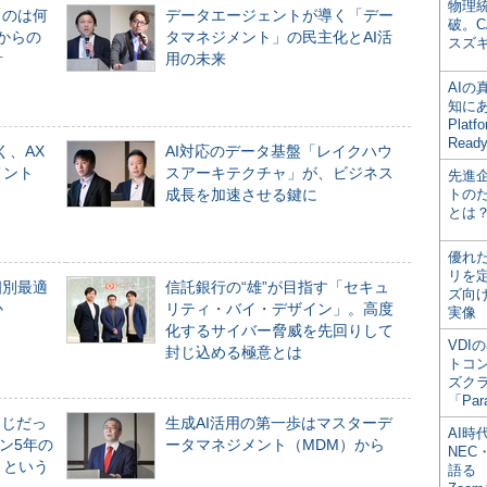
物理
ものは何
データエージェントが導く「デー
破。C
からの
タマネジメント」の民主化とAI活
スズ
計
用の未来
AI
知にある
Plat
Read
く、AX
AI対応のデータ基盤「レイクハウ
メント
スアーキテクチャ」が、ビジネス
先進
成長を加速させる鍵に
トの
とは
優れ
リを
個別最適
信託銀行の“雄”が目指す「セキュ
ズ向
か
リティ・バイ・デザイン」。高度
実像
化するサイバー脅威を先回りして
VDI
封じ込める極意とは
トコ
ズク
「Par
同じだっ
生成AI活用の第一歩はマスターデ
AI時
ン5年の
ータマネジメント（MDM）から
NEC・
」という
語る