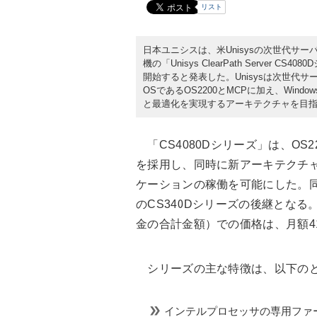
リスト
日本ユニシスは、米Unisysの次世代サ
機の「Unisys ClearPath Server 
開始すると発表した。Unisysは次世代
OSであるOS2200とMCPに加え、Win
と最適化を実現するアーキテクチャを目
「CS4080Dシリーズ」は、OS
を採用し、同時に新アーキテクチャ
ケーションの稼働を可能にした。同
のCS340Dシリーズの後継とな
金の合計金額）での価格は、月額4
シリーズの主な特徴は、以下の
インテルプロセッサの専用ファーム