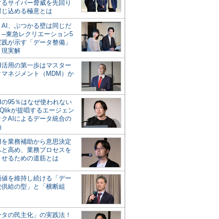
するサイバー脅威を先回り
封じ込める極意とは
とAI、ぶつかる壁は同じだ
」─東急レクリエーション5
実践が示す「データ整備」
う現実解
AI活用の第一歩はマスター
タマネジメント（MDM）か
Iの95％はなぜ使われない
Qlikが提唱するエージェン
ックAIによるデータ統合の
軸
活用を業務補助から意思決定
へと高め、業務プロセスを
させるための道筋とは
の価値を維持し続ける「デー
続供給の型」と「横断組
ータの民主化」の実践法！