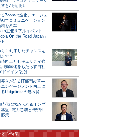
mを核にしたコミュニケーシ
革とAI活用法
るZoomの進化、エージェ
型AIでコミュニケーション
領域を変革
oom主催リアルイベント
opia On the Road Japan」
ート
年ぶりに到来したチャンスを
活かす？
価値向上とセキュリティ強
運用効率化をもたらす自社
“ドメイン”とは
I導入が迫るIT部門改革―
員エンゲージメント向上に
るRidgelinezの処方箋
AI時代に求められるオンプ
ス基盤─電力急増と機密性
対応策
チオシ特集