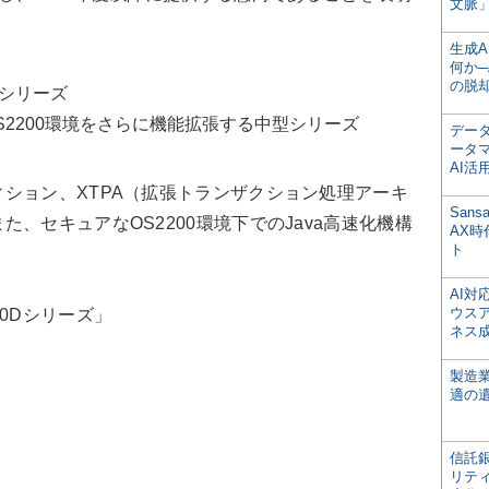
文脈」
生成
何か─
の脱
位シリーズ
2200環境をさらに機能拡張する中型シリーズ
デー
ータ
AI活
ション、XTPA（拡張トランザクション処理アーキ
San
、セキュアなOS2200環境下でのJava高速化機構
AX
ト
AI
ウス
S4080Dシリーズ」
ネス
製造
適の
信託銀
リテ