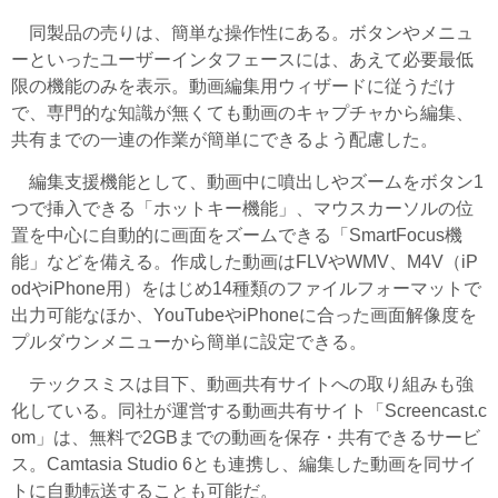
同製品の売りは、簡単な操作性にある。ボタンやメニュ
ーといったユーザーインタフェースには、あえて必要最低
限の機能のみを表示。動画編集用ウィザードに従うだけ
で、専門的な知識が無くても動画のキャプチャから編集、
共有までの一連の作業が簡単にできるよう配慮した。
編集支援機能として、動画中に噴出しやズームをボタン1
つで挿入できる「ホットキー機能」、マウスカーソルの位
置を中心に自動的に画面をズームできる「SmartFocus機
能」などを備える。作成した動画はFLVやWMV、M4V（iP
odやiPhone用）をはじめ14種類のファイルフォーマットで
出力可能なほか、YouTubeやiPhoneに合った画面解像度を
プルダウンメニューから簡単に設定できる。
テックスミスは目下、動画共有サイトへの取り組みも強
化している。同社が運営する動画共有サイト「Screencast.c
om」は、無料で2GBまでの動画を保存・共有できるサービ
ス。Camtasia Studio 6とも連携し、編集した動画を同サイ
トに自動転送することも可能だ。