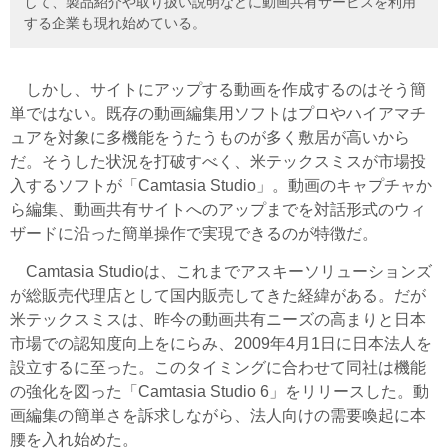
して、製品紹介や取り扱い説明などに動画共有サービスを利用
する企業も現れ始めている。
しかし、サイトにアップする動画を作成するのはそう簡
単ではない。既存の動画編集用ソフトはプロやハイアマチ
ュアを対象に多機能をうたうものが多く敷居が高いから
だ。そうした状況を打破すべく、米テックスミスが市場投
入するソフトが「Camtasia Studio」。動画のキャプチャか
ら編集、動画共有サイトへのアップまでを対話形式のウィ
ザードに沿った簡単操作で実現できるのが特徴だ。
Camtasia Studioは、これまでアスキーソリューションズ
が総販売代理店として国内販売してきた経緯がある。だが
米テックスミスは、昨今の動画共有ニーズの高まりと日本
市場での認知度向上をにらみ、2009年4月1日に日本法人を
設立するに至った。このタイミングに合わせて同社は機能
の強化を図った「Camtasia Studio 6」をリリースした。動
画編集の簡単さを訴求しながら、法人向けの需要喚起に本
腰を入れ始めた。