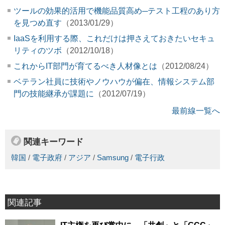
ツールの効果的活用で機能品質高め─テスト工程のあり方
を見つめ直す
（2013/01/29）
IaaSを利用する際、これだけは押さえておきたいセキュ
リティのツボ
（2012/10/18）
これからIT部門が育てるべき人材像とは
（2012/08/24）
ベテラン社員に技術やノウハウが偏在、情報システム部
門の技能継承が課題に
（2012/07/19）
最前線一覧へ
関連キーワード
韓国
/
電子政府
/
アジア
/
Samsung
/
電子行政
関連記事