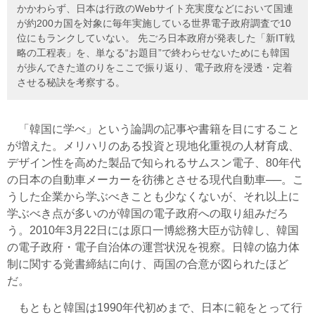
かかわらず、日本は行政のWebサイト充実度などにおいて国連
が約200カ国を対象に毎年実施している世界電子政府調査で10
位にもランクしていない。 先ごろ日本政府が発表した「新IT戦
略の工程表」を、単なる“お題目”で終わらせないためにも韓国
が歩んできた道のりをここで振り返り、電子政府を浸透・定着
させる秘訣を考察する。
「韓国に学べ」という論調の記事や書籍を目にすること
が増えた。メリハリのある投資と現地化重視の人材育成、
デザイン性を高めた製品で知られるサムスン電子、80年代
の日本の自動車メーカーを彷彿とさせる現代自動車──。こ
うした企業から学ぶべきことも少なくないが、それ以上に
学ぶべき点が多いのが韓国の電子政府への取り組みだろ
う。2010年3月22日には原口一博総務大臣が訪韓し、韓国
の電子政府・電子自治体の運営状況を視察。日韓の協力体
制に関する覚書締結に向け、両国の合意が図られたほど
だ。
もともと韓国は1990年代初めまで、日本に範をとって行