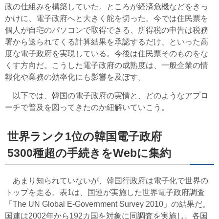
政の仕組みを構築していた。ところが経済危機などをきっ
かけに、電子政府へと大きく舵を切った。今では住民票を
個人が自宅のパソコンで取得できる、所得税の申告は税務
署から送られてくる計算結果を承認するだけ、といった高
度な電子政府を実現している。今後は住民票そのものをな
くす方向だ。こうした電子政府の成熟度は、一般企業の情
報化や業務の効率化にも影響を及ぼす。
以下では、韓国の電子政府の実情と、どのようなアプロ
ーチで普及を図ってきたのか紐解いていこう。
世界ランク1位の韓国電子政府
5300種超の手続きをWebに集約
あまり知られていないが、韓国行政府は電子化で世界の
トップを走る。表1は、国連が実施した世界電子政府調査
「The UN Global E-Government Survey 2010」の結果だ。
国連は2002年から192カ国を対象に同調査を実施し、各国