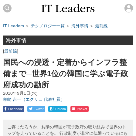
IT Leaders
＞
テクノロジー一覧
＞
海外事情
＞
最前線
海外事情
最前線
国民への浸透・定着からインフラ整
備まで─世界1位の韓国に学ぶ電子政
府成功の勘所
2010年9月1日(水)
柏崎 吉一（エクリュ 代表社員）
!
Facebook
Twitter
Hatena
Pocket
ご存じだろうか、お隣の韓国が電子政府の取り組みで世界のト
ップを走っていることを。 行政制度が非常に似通っているにも