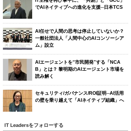
IT主権を再び掌中に、「共創」と「GCC」
でAIネイティブへの進化を支援─日本TCS
AI任せで人間の思考は停止していないか？
一般社団法人「人間中心のAIコンソーシア
ム」設立
AIエージェントを“市民開発”する「NCA
B」とは？ 黎明期のAIエージェント市場を
読み解く
セキュリティ/ガバナンス/ROI証明─AI活用
の壁を乗り越えて「AIネイティブ組織」へ
IT Leadersをフォローする