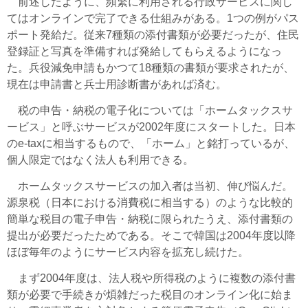
前述したように、頻繁に利用される行政サービスに関し
てはオンラインで完了できる仕組みがある。1つの例がパス
ポート発給だ。従来7種類の添付書類が必要だったが、住民
登録証と写真を準備すれば発給してもらえるようになっ
た。兵役減免申請もかつて18種類の書類が要求されたが、
現在は申請書と兵士用診断書があれば済む。
税の申告・納税の電子化については「ホームタックスサ
ービス」と呼ぶサービスが2002年度にスタートした。日本
のe-taxに相当するもので、「ホーム」と銘打っているが、
個人限定ではなく法人も利用できる。
ホームタックスサービスの加入者は当初、伸び悩んだ。
源泉税（日本における消費税に相当する）のような比較的
簡単な税目の電子申告・納税に限られたうえ、添付書類の
提出が必要だったためである。そこで韓国は2004年度以降
ほぼ毎年のようにサービス内容を拡充し続けた。
まず2004年度は、法人税や所得税のように複数の添付書
類が必要で手続きが煩雑だった税目のオンライン化に始ま