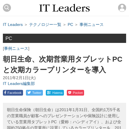
IT Leaders
＞
テクノロジー一覧
＞
PC
＞
事例ニュース
PC
事例ニュース
朝日生命、次期営業用タブレットPC
と次期カラープリンターを導入
2011年2月1日(火)
IT Leaders編集部
!
Facebook
Twitter
Hatena
Pocket
朝日生命保険（朝日生命）は2011年1月31日、全国約1万5千名
の営業職員が顧客へのプレゼンテーションや保険設計に使用し
ている営業用タブレットPC（愛称：ハンディアイ）、および全
国約750拠点の営業所に設置しているカラープリンターを、201