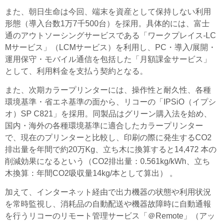
また、朝日生命は今回、端末を資産として保持しない利用
形態（導入台数1万7千500台）を採用。具体的には、富士
通のアウトソーシングサービスである「ワークプレイス-LC
Mサービス」（LCMサービス）を利用し、PC・導入/展開・
運用保守・モバイル通信を包括した「月額課金サービス」
として、利用料金を支払う契約となる。
また、次期カラープリンターには、操作性と耐久性、各種
環境基準・省エネ基準の面から、リコーの「IPSiO（イプシ
オ）SP C821」を採用。同製品はグリーン購入法を始め、
国内・海外の各種環境基準に適合したカラープリンター
で、現在のプリンターと比較し、印刷の際に発生するCO2
排出量を年間で約20万Kg、立ち木に換算すると14,472 本の
削減効果になるという（CO2排出量：0.561kg/kWh、立ち
木換算：年間CO2吸収量14kg/本として算出） 。
加えて、インターネット経由で出力機器の状態や利用状況
を常時監視し、消耗品の自動配送や機器故障時に自動通報
を行うリコーのリモート管理サービス「＠Remote」（アッ