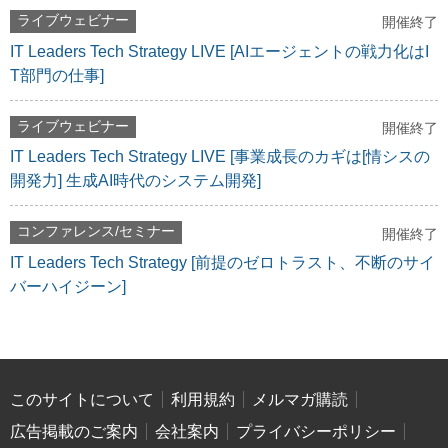
ライブウェビナー
開催終了
IT Leaders Tech Strategy LIVE [AIエージェントの戦力化はI
T部門の仕事]
ライブウェビナー
開催終了
IT Leaders Tech Strategy LIVE [事業成長のカギは[情シスの
開発力] 生成AI時代のシステム開発]
コンファレンス/セミナー
開催終了
IT Leaders Tech Strategy [前提のゼロトラスト、不断のサイ
バーハイジーン]
このサイトについて
利用規約
メルマガ購読
広告掲載のご案内
会社案内
プライバシーポリシー