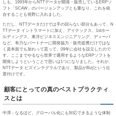
しも、1993年からNTTデータが開発・販売しているERPソ
フト「SCAW」のバージョンアップとも重なり、これを統
合することも視野に入れました。
ただし、NTTデータだけでは手の回らない部分もあって、N
TTデータ イントラマートに加え、アイテックス、1stホー
ルディングス、東洋ビジネスエンジニアリング、ディーバ
など、有力なパートナーに開発協力・販売提携だけではな
く資本面でも加わって貰って、09年に会社を設立したので
す。ここまでやるなら世界で通用するようなERPソフトを
開発しようということで思いは1つになりました。それが、
NTTデータ ビズインテグラルであり、製品がBiz∫という位
置付けです。
顧客にとっての真のベストプラクティ
スとは
中澤
：なるほど。グローバル化にも対応できるような体制