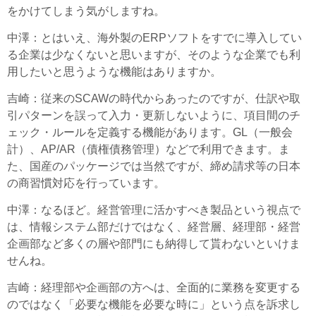
をかけてしまう気がしますね。
中澤
：とはいえ、海外製のERPソフトをすでに導入してい
る企業は少なくないと思いますが、そのような企業でも利
用したいと思うような機能はありますか。
吉崎
：従来のSCAWの時代からあったのですが、仕訳や取
引パターンを誤って入力・更新しないように、項目間のチ
ェック・ルールを定義する機能があります。GL（一般会
計）、AP/AR（債権債務管理）などで利用できます。ま
た、国産のパッケージでは当然ですが、締め請求等の日本
の商習慣対応を行っています。
中澤
：なるほど。経営管理に活かすべき製品という視点で
は、情報システム部だけではなく、経営層、経理部・経営
企画部など多くの層や部門にも納得して貰わないといけま
せんね。
吉崎
：経理部や企画部の方へは、全面的に業務を変更する
のではなく「必要な機能を必要な時に」という点を訴求し