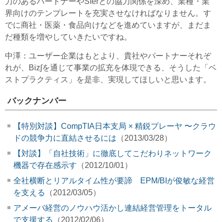
力のあるパートナーやSIerとの協力関係を深め、業種・業
界向けのテンプレートを充実させなければなりません。す
でに商社・医薬・食品向けなどを進めていますが、まだま
だ種類を増やしていきたいですね。
中澤
：ユーザー企業はもとより、貴社やパートナーそれぞ
れが、Biz∫を通じて事業の拡充を体現できる、そうした「ベ
ストプラクティス」を是非、実現してほしいと思います。
バックナンバー
【特別対談】CompTIA日本支局 × 精鋭プレーヤ 〜クラウ
ドの競争力に直結させるには
（2013/03/28）
【対談】「自社技術」に徹底してこだわりネットワーク
機器で存在感示す
（2012/10/01）
全社横断とリアルタイム性が要諦 EPM/BIが俊敏な経営
を支える
（2012/03/05）
アメーバ経営のノウハウ活かし連結経営管理をトータル
で支援する
（2012/02/06）