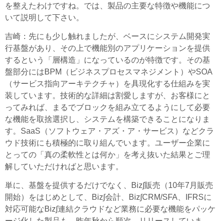
を整えたわけですね。では、製品の主要な特徴や機能につ
いて説明して下さい。
吉崎
：先にも少し触れましたが、ベースにシステム開発実
行基盤があり、その上で機能別のアプリケーションを提供
するという「層構造」になっているのが特徴です。その基
盤部分にはBPM（ビジネスプロセスマネジメント）やSOA
（サービス指向アーキテクチャ）を具現化する仕組みを実
装しています。技術的な詳細は割愛しますが、お客様にと
ってみれば、まるでブロックを組み立てるようにして必要
な機能を取捨選択し、システムを構築できることになりま
す。SaaS（ソフトウェア・アズ・ア・サービス）などクラ
ウド技術にも積極的に取り組んでいます。ユーザー企業に
とっての「真の柔軟性とは何か」を考え抜いた結果とご理
解していただければと思います。
単に、基盤を提供するだけでなく、Biz∫販売（10年7月販売
開始）をはじめとして、Biz∫会計、Biz∫CRM/SFA、IFRSに
対応可能なBiz∫連結クラウドなど業務に必要な機能をパッケ
ージ化した製品も、昨年秋から順次、リリースしていま