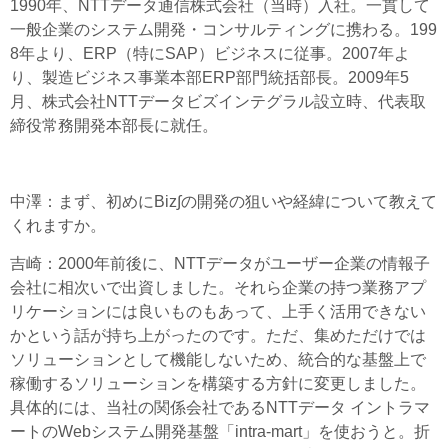
1990年、NTTデータ通信株式会社（当時）入社。一貫して
一般企業のシステム開発・コンサルティングに携わる。199
8年より、ERP（特にSAP）ビジネスに従事。2007年よ
り、製造ビジネス事業本部ERP部門統括部長。2009年5
月、株式会社NTTデータビズインテグラル設立時、代表取
締役常務開発本部長に就任。
中澤
：まず、初めにBiz∫の開発の狙いや経緯について教えて
くれますか。
吉崎
：2000年前後に、NTTデータがユーザー企業の情報子
会社に相次いで出資しました。それら企業の持つ業務アプ
リケーションには良いものもあって、上手く活用できない
かという話が持ち上がったのです。ただ、集めただけでは
ソリューションとして機能しないため、統合的な基盤上で
稼働するソリューションを構築する方針に変更しました。
具体的には、当社の関係会社であるNTTデータ イントラマ
ートのWebシステム開発基盤「intra-mart」を使おうと。折