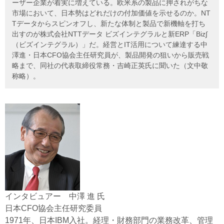
ーザー企業が着実に増えている。欧米系の製品に押されがちな
市場において、日本勢はどれだけの付加価値を示せるのか。NT
Tデータからスピンオフし、新たな体制と製品で新機軸を打ち
出すのが株式会社NTTデータ ビズインテグラルと新ERP「Biz∫
（ビズインテグラル）」だ。経営とIT活用について練達する中
澤進・日本CFO協会主任研究員が、製品開発の狙いから販売戦
略まで、同社の代表取締役常務・吉崎正英氏に聞いた（文中敬
称略）。
インタビュアー 中澤 進 氏
日本CFO協会主任研究委員
1971年、日本IBM入社。経理・財務部門の業務改革、管理