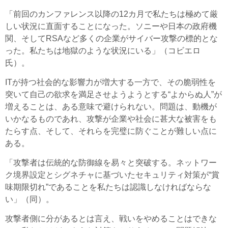
「前回のカンファレンス以降の12カ月で私たちは極めて厳
しい状況に直面することになった。ソニーや日本の政府機
関、そしてRSAなど多くの企業がサイバー攻撃の標的とな
った。私たちは地獄のような状況にいる」（コビエロ
氏）。
ITが持つ社会的な影響力が増大する一方で、その脆弱性を
突いて自己の欲求を満足させようようとする“よからぬ人”が
増えることは、ある意味で避けられない。問題は、動機が
いかなるものであれ、攻撃が企業や社会に甚大な被害をも
たらす点、そして、それらを完璧に防ぐことが難しい点に
ある。
「攻撃者は伝統的な防御線を易々と突破する。ネットワー
ク境界設定とシグネチャに基づいたセキュリティ対策が“賞
味期限切れ”であることを私たちは認識しなければならな
い」（同）。
攻撃者側に分があるとは言え、戦いをやめることはできな