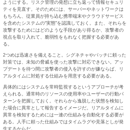
ようにする。リスク管理の発想に立ち返って情報セキュリ
ティを見直す。そのためには、サーバーやネットワークは
もちろん、従業員が持ち込む携帯端末やクラウドサービス
を含めたシステムの“実態”を認識しておく。また、それらを
攻撃するためにはどのような手段があり得るか、攻撃者の
視点を取り入れて、脆弱性をもれなく把握する必要があ
る。
2つめは迅速さを備えること。シグネチャやパッチに頼った
対策では、未知の脅威を使った攻撃に対応できない。アッ
プデートを待つ間に攻撃者の侵入を許すのが嫌ならば、リ
アルタイムに対処する仕組みを用意する必要がある。
具体的にはシステムを常時監視するというアプローチが考
えられる。通常時のリソースの使用率やユーザーの行動パ
ターンを把握しておく。それらから逸脱した状態を検知し
た場合に異常として報告するイメージだ。リアルタイムに
異常を検知するためには一連の仕組みを自動化する必要が
ある。人手に頼った仕組みではタイムラグや見落としが発
生するからだ。