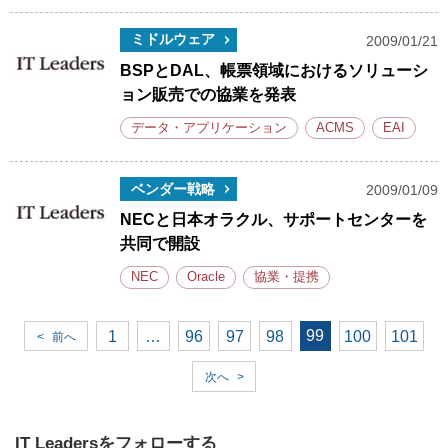
ミドルウェア
2009/01/21
BSPとDAL、帳票領域におけるソリューシ
ョン販売での協業を発表
データ・アプリケーション
ACMS
EAI
ベンダー戦略
2009/01/09
NECと日本オラクル、サポートセンターを
共同で開設
NEC
Oracle
協業・提携
99
1
…
96
97
98
100
101
<
前へ
次へ
>
IT Leadersをフォローする