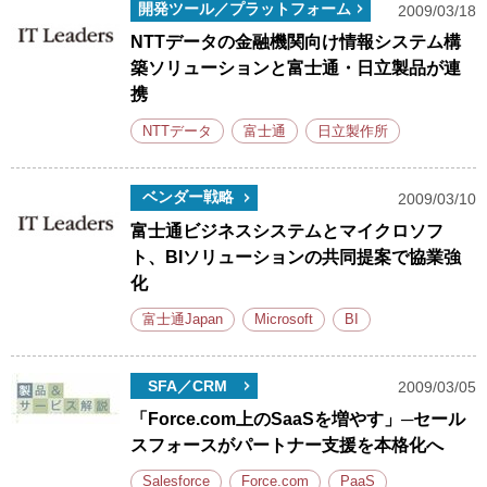
開発ツール／プラットフォーム
2009/03/18
NTTデータの金融機関向け情報システム構
築ソリューションと富士通・日立製品が連
携
NTTデータ
富士通
日立製作所
ベンダー戦略
2009/03/10
富士通ビジネスシステムとマイクロソフ
ト、BIソリューションの共同提案で協業強
化
富士通Japan
Microsoft
BI
SFA／CRM
2009/03/05
「Force.com上のSaaSを増やす」─セール
スフォースがパートナー支援を本格化へ
Salesforce
Force.com
PaaS