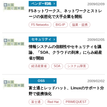
ベンダー戦略
2009/02/09
F5ネットワークス、ネットワークとストレ
ージの仮想化で大手企業を開拓
F5 Networks
BIG-IP
協業・提携
セキュリティ
2009/02/05
情報システムの信頼性やセキュリティを議
論、「SOA、クラウドの到来」にらみ経産
省が開始
経済産業省
SOA
システム障害
OSS
2009/02/02
富士通とレッドハット、Linuxのサポート分
野で提携強化
富士通
Red Hat
PRIMEQUEST