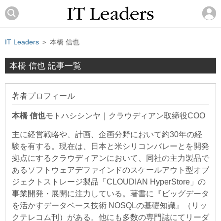
IT Leaders
＞ 本橋 信也
本橋 信也 記事一覧
著者プロフィール
本橋 信也
モトハシシンヤ
｜
クラウディアン取締役COO
主に経営戦略や、計画、企画分野において約30年の経
験を有する。現在は、日本と米シリコンバレーとを開発
拠点にするクラウディアンにおいて、同社の主力製品で
あるソフトウェアデファインドのスケールアウト型オブ
ジェクトストレージ製品「CLOUDIAN HyperStore」の
事業開発・展開に注力している。著書に『ビッグデータ
を活かすデータベース技術 NOSQLの基礎知識』（リッ
クテレコム刊）がある。他にも多数の専門誌にてリーダ