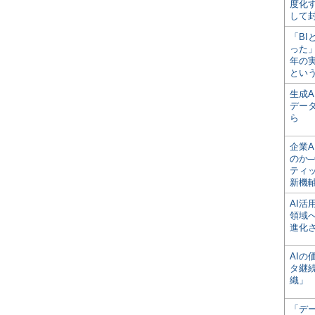
度化
して
「BI
った
年の
とい
生成
デー
ら
企業A
のか─
ティ
新機
AI
領域
進化
AI
タ継
織」
「デ