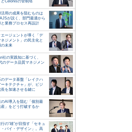
とCelonisの管制塔
AI活用の成果を阻むものは
AJSが説く、部門最適から
却と業務プロセス再設計
タエージェントが導く「デ
マネジメント」の民主化と
用の未来
san社の実践知に基づく、
時代のデータ品質マネジメン
対応のデータ基盤「レイクハ
アーキテクチャ」が、ビジ
成長を加速させる鍵に
業のAI導入を阻む「個別最
遺産」をどう打破するか
行の“雄”が目指す「セキュ
ィ・バイ・デザイン」。高