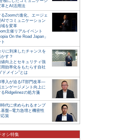
mを核にしたコミュニケーシ
革とAI活用法
るZoomの進化、エージェ
型AIでコミュニケーション
領域を変革
oom主催リアルイベント
opia On the Road Japan」
ート
年ぶりに到来したチャンスを
活かす？
価値向上とセキュリティ強
運用効率化をもたらす自社
“ドメイン”とは
I導入が迫るIT部門改革―
員エンゲージメント向上に
るRidgelinezの処方箋
AI時代に求められるオンプ
ス基盤─電力急増と機密性
対応策
チオシ特集