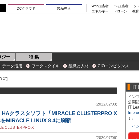
Web担当者
EC担当者
ソ
DCクラウド
製品導入
エネルギー
ドローン
教育
ロジー
特 集
データ活用
ワークスタイル
組織と人材
CIOコンピタンス
 X"]
IT
インプ
公開
(2022/02/03)
IT 
Impre
Aクラスタソフト「MIRACLE CLUSTERPRO X
す。
MIRACLE LINUX 8.4に刷新
・
イ
LE CLUSTERPRO X
(2020/07/06)