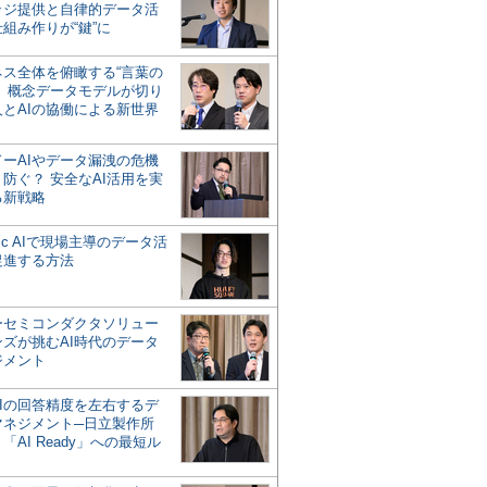
ッジ提供と自律的データ活
組み作りが“鍵”に
ネス全体を俯瞰する“言葉の
”、概念データモデルが切り
人とAIの協働による新世界
？
ドーAIやデータ漏洩の危機
防ぐ？ 安全なAI活用を実
る新戦略
ntic AIで現場主導のデータ活
促進する方法
ーセミコンダクタソリュー
ンズが挑むAI時代のデータ
ジメント
AIの回答精度を左右するデ
マネジメント─日立製作所
「AI Ready」への最短ル