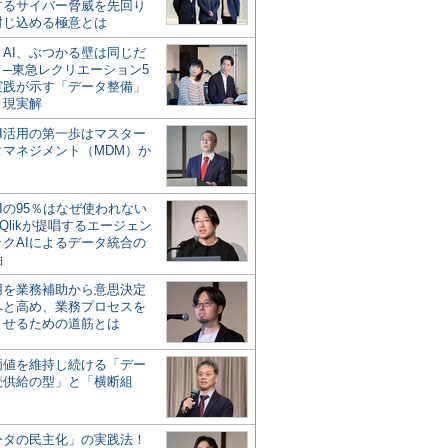
するサイバー脅威を先回り
封じ込める極意とは
とAI、ぶつかる壁は同じだ
」─東急レクリエーション5
実践が示す「データ整備」
う現実解
AI活用の第一歩はマスター
タマネジメント（MDM）か
Iの95％はなぜ使われない
Qlikが提唱するエージェン
ックAIによるデータ統合の
軸
活用を業務補助から意思決定
へと高め、業務プロセスを
させるための道筋とは
の価値を維持し続ける「デー
続供給の型」と「横断組
ータの民主化」の実践法！