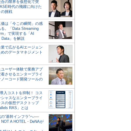
統合の限界を仮想化で突
ASE時代の飛躍に向けた
キの挑戦
の真価は「今この瞬間」の感
。「Data Streaming
form」で実現する「AI
y Data」を解説
企業で広がるAIエージェン
ためのデータマネジメント
？
たユーザー体験で業務アプ
定着させるエンタープライ
けノーコード開発ツールの
の導入コストを抑制！ コス
ンシャスなエンタープライ
ラスの仮想デスクトップ
allels RAS」とは
代の“基幹インフラ”へ──
NOT A HOTEL・DeNAが