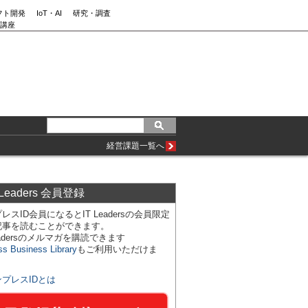
フト開発
IoT・AI
研究・調査
講座
経営課題一覧へ
 Leaders 会員登録
レスID会員になるとIT Leadersの会員限定
記事を読むことができます。
Leadersのメルマガを購読できます
ss Business Library
もご利用いただけま
ンプレスIDとは