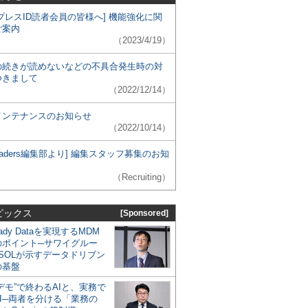
プレスID読者会員の皆様へ] 機能強化に関
ご案内
（2023/4/19）
の続きが読めないなどの不具合発生時の対
つきまして
（2022/12/14）
メンテナンスのお知らせ
（2022/10/14）
 Leaders編集部より] 編集スタッフ募集のお知
（Recruiting）
ピックス
[Sponsored]
eady Dataを実現するMDM
のポイント─サワイグルー
SOLが示すデータドリブン
の基盤
デモ”で終わるAIと、実務で
I─両者を分ける「業務の