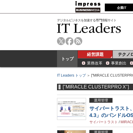
企業IT
デジタルビジネスを加速する専門情報サイト
経営課題
テクノ
トップ
業務改革
事業創出
IT Leaders トップ
＞ ["MIRACLE CLUSTERPRO
["MIRACLE CLUSTERPRO X"]
運用管理
サイバートラスト、H
4.3」のバンドルOSを
サイバートラスト
/
MIRAC
運用管理