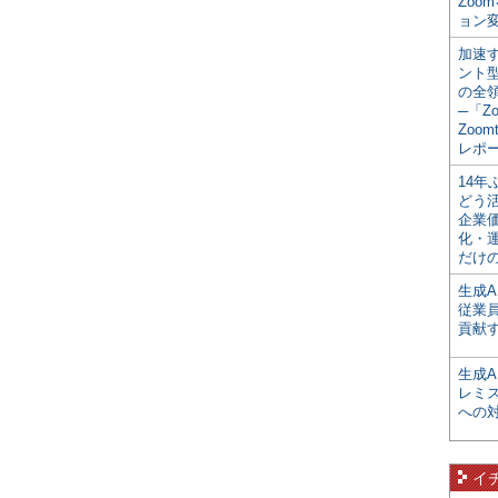
Zoo
ョン変
加速す
ント
の全
─「Z
Zoomt
レポ
14
どう
企業
化・
だけの
生成A
従業
貢献す
生成
レミ
への
イ