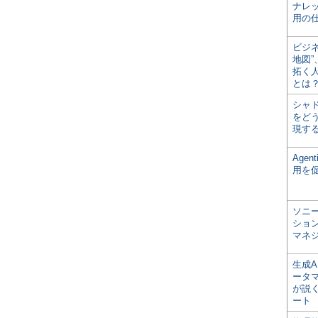
ナレ
用の仕
ビジ
地図
拓く
とは
シャ
をどう
現す
Age
用を
ソニ
ショ
マネ
生成
ータ
が説く
ート