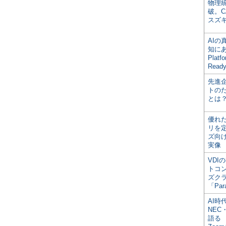
物理
破。C
スズ
AI
知にある
Plat
Read
先進
トの
とは
優れ
リを
ズ向
実像
VDI
トコ
ズク
「Par
AI時
NEC・
語る