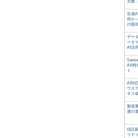
文脈」
生成
何か─
の脱
デー
ータ
AI活
San
AX
ト
AI
ウス
ネス
製造
適の
信託銀
リテ