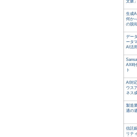
文脈」
生成
何か─
の脱
デー
ータ
AI活
San
AX
ト
AI
ウス
ネス
製造
適の
信託銀
リテ