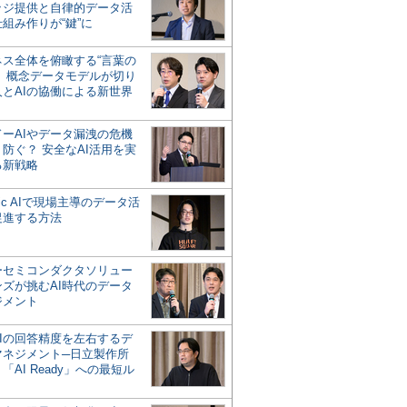
ッジ提供と自律的データ活
組み作りが“鍵”に
ネス全体を俯瞰する“言葉の
”、概念データモデルが切り
人とAIの協働による新世界
？
ドーAIやデータ漏洩の危機
防ぐ？ 安全なAI活用を実
る新戦略
ntic AIで現場主導のデータ活
促進する方法
ーセミコンダクタソリュー
ンズが挑むAI時代のデータ
ジメント
AIの回答精度を左右するデ
マネジメント─日立製作所
「AI Ready」への最短ル