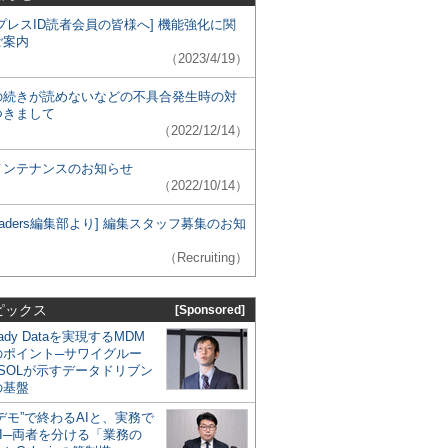
プレスID読者会員の皆様へ] 機能強化に関
ご案内
（2023/4/19）
の続きが読めないなどの不具合発生時の対
つきまして
（2022/12/14）
メンテナンスのお知らせ
（2022/10/14）
 Leaders編集部より] 編集スタッフ募集のお知
（Recruiting）
ピックス
[Sponsored]
eady Dataを実現するMDM
のポイント─サワイグルー
SOLが示すデータドリブン
の基盤
デモ”で終わるAIと、実務で
I─両者を分ける「業務の