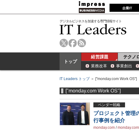
企業IT
デジタルビジネスを加速する専門情報サイト
経営課題
テクノ
トップ
業務改革
事業創出
IT Leaders トップ
＞ ["monday.com Work OS"]
["monday.com Work OS"]
ベンダー戦略
プロジェクト管理の
行事例を紹介
monday.com
/
monday.com