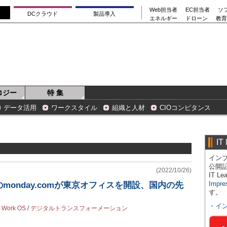
Web担当者
EC担当者
ソ
DCクラウド
製品導入
エネルギー
ドローン
教育
ロジー
特 集
データ活用
ワークスタイル
組織と人材
CIOコンピタンス
IT
インプ
公開
(2022/10/26)
IT 
Impre
monday.comが東京オフィスを開設、国内の先
す。
・
イ
 Work OS
/
デジタルトランスフォーメーション