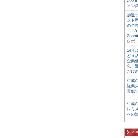
Zoo
ョン変
加速す
ント
の全
─「Z
Zoomt
レポ
14
どう
企業
化・
だけの
生成A
従業
貢献す
生成
レミ
への
イ