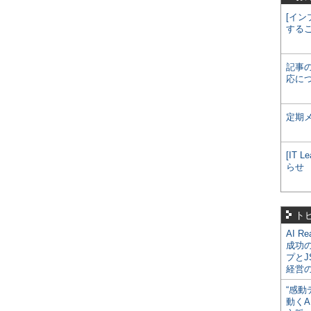
[イン
する
記事
応に
定期
[IT
らせ
ト
AI R
成功
プとJ
経営
“感動
動くA