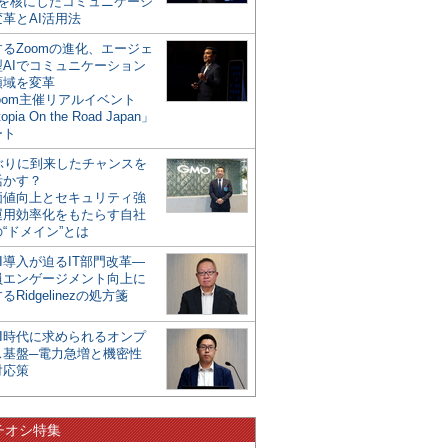
mを核にしたコミュニケーシ
革とAI活用法
るZoomの進化、エージェ
型AIでコミュニケーション
領域を変革
oom主催リアルイベント
opia On the Road Japan」
ート
年ぶりに到来したチャンスを
活かす？
価値向上とセキュリティ強
運用効率化をもたらす自社
“ドメイン”とは
I導入が迫るIT部門改革―
員エンゲージメント向上に
るRidgelinezの処方箋
AI時代に求められるオンプ
ス基盤─電力急増と機密性
対応策
チオシ特集