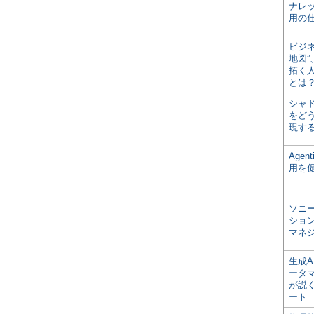
ナレ
用の仕
ビジ
地図
拓く
とは
シャ
をどう
現す
Age
用を
ソニ
ショ
マネ
生成
ータ
が説く
ート