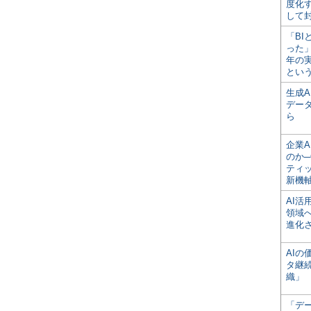
度化
して
「BI
った
年の
とい
生成
デー
ら
企業A
のか─
ティ
新機
AI
領域
進化
AI
タ継
織」
「デ