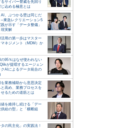
するサイバー脅威を先回り
封じ込める極意とは
とAI、ぶつかる壁は同じだ
」─東急レクリエーション5
実践が示す「データ整備」
う現実解
AI活用の第一歩はマスター
タマネジメント（MDM）か
Iの95％はなぜ使われない
Qlikが提唱するエージェン
ックAIによるデータ統合の
軸
活用を業務補助から意思決定
へと高め、業務プロセスを
させるための道筋とは
の価値を維持し続ける「デー
続供給の型」と「横断組
ータの民主化」の実践法！