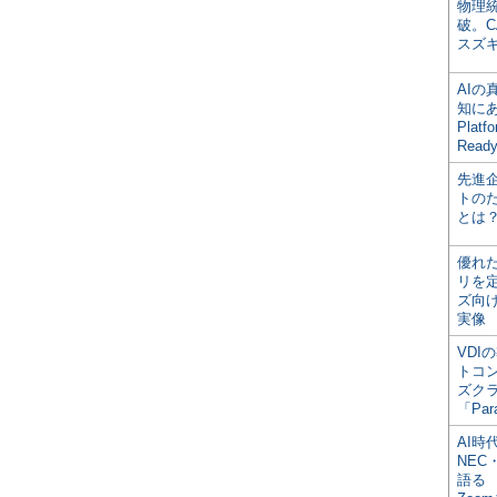
物理
破。C
スズ
AI
知にある
Plat
Read
先進
トの
とは
優れ
リを
ズ向
実像
VDI
トコ
ズク
「Par
AI時
NEC・
語る