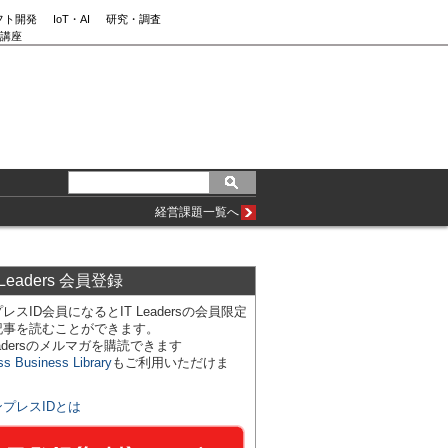
フト開発
IoT・AI
研究・調査
講座
経営課題一覧へ
 Leaders 会員登録
レスID会員になるとIT Leadersの会員限定
記事を読むことができます。
Leadersのメルマガを購読できます
ss Business Library
もご利用いただけま
ンプレスIDとは