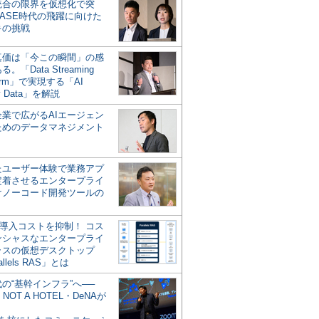
統合の限界を仮想化で突
ASE時代の飛躍に向けた
キの挑戦
の真価は「今この瞬間」の感
。「Data Streaming
form」で実現する「AI
y Data」を解説
企業で広がるAIエージェン
ためのデータマネジメント
？
たユーザー体験で業務アプ
定着させるエンタープライ
けノーコード開発ツールの
の導入コストを抑制！ コス
ンシャスなエンタープライ
ラスの仮想デスクトップ
allels RAS」とは
代の“基幹インフラ”へ──
NOT A HOTEL・DeNAが