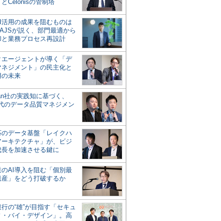
とCelonisの管制塔
AI活用の成果を阻むものは
AJSが説く、部門最適から
却と業務プロセス再設計
タエージェントが導く「デ
マネジメント」の民主化と
用の未来
san社の実践知に基づく、
時代のデータ品質マネジメン
対応のデータ基盤「レイクハ
アーキテクチャ」が、ビジ
成長を加速させる鍵に
業のAI導入を阻む「個別最
遺産」をどう打破するか
行の“雄”が目指す「セキュ
ィ・バイ・デザイン」。高