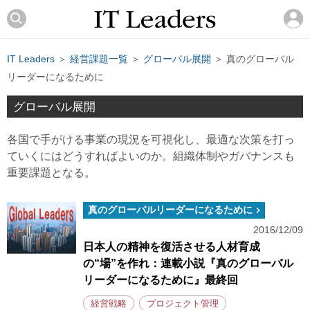
IT Leaders
＞
経営課題一覧
＞
グローバル展開
＞ 真のグローバル
リーダーになるために
グローバル展開
各国で手がける事業の現況を可視化し、最適な次策を打っ
ていくにはどうすればよいのか。組織体制やガバナンスも
重要課題となる。
真のグローバルリーダーになるために
2016/12/09
日本人の精神を復活させる人材育成
の“場”を作れ：連載小説『真のグローバル
リーダーになるために』最終回
経営戦略
プロジェクト管理