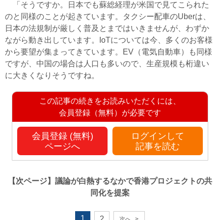
「そうですか。日本でも蘇総経理が米国で見てこられた
のと同様のことが起きています。タクシー配車のUberは、
日本の法規制が厳しく普及とまではいきませんが、わずか
ながら動き出しています。IoTについては今、多くのお客様
から要望が集まってきています。EV（電気自動車）も同様
ですが、中国の場合は人口も多いので、生産規模も桁違い
に大きくなりそうですね。
この記事の続きをお読みいただくには、
会員登録（無料）が必要です
会員登録 (無料)
ログインして
ページへ
記事を読む
【次ページ】
議論が白熱するなかで香港プロジェクトの共
同化を提案
1
2
次へ
>