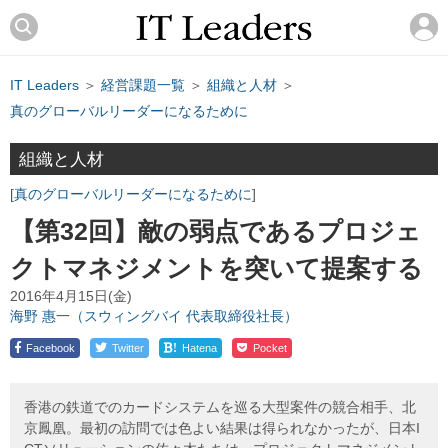
IT Leaders
＞
経営課題一覧
＞
組織と人材
＞
真のグローバルリーダーになるために
組織と人材
真のグローバルリーダーになるために
【第32回】敵の弱点であるプロジェ
クトマネジメントを突いて提案する
2016年4月15日(金)
海野 惠一（スウィングバイ 代表取締役社長）
!
Facebook
Twitter
Hatena
Pocket
香港の鉄道でのカードシステムを巡る大型案件の競合相手、北
京鳳凰。最初の訪問では色よい結果は得られなかったが、日本I