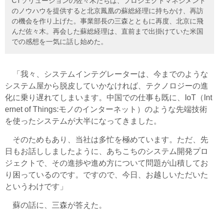
CTソリューションの佐々木たちは、プロジェクトマネジメント
のノウハウを提供すると北京鳳凰の蘇総経理に持ちかけ、再訪
の機会を作り上げた。事業部長の三森とともに再度、北京に飛
んだ佐々木。再会した蘇総経理は、直前まで出掛けていた米国
での感想を一気に話し始めた。
「我々、システムインテグレーターは、今までのような
システム屋から脱皮していかなければ、テクノロジーの進
化に乗り遅れてしまいます。中国での仕事も既に、IoT（Int
ernet of Things:モノのインターネット）のような先端技術
を使ったシステムが大半になってきました。
そのためもあり、当社は多忙を極めています。ただ、先
日もお話ししましたように、あちこちのシステム開発プロ
ジェクトで、その進捗や進め方について問題が山積してお
り困っているのです。ですので、今日、お越しいただいた
というわけです」
蘇の話に、三森が答えた。