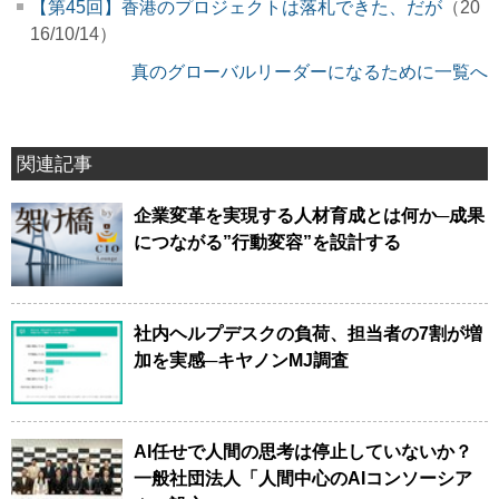
【第45回】香港のプロジェクトは落札できた、だが
（20
16/10/14）
真のグローバルリーダーになるために一覧へ
関連記事
企業変革を実現する人材育成とは何か─成果
につながる”行動変容”を設計する
社内ヘルプデスクの負荷、担当者の7割が増
加を実感─キヤノンMJ調査
AI任せで人間の思考は停止していないか？
一般社団法人「人間中心のAIコンソーシア