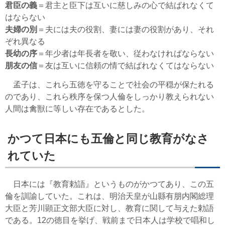
君臣の義
＝君主と臣下は互いに慈しみの心で結ばれなくて
はならない
夫婦の別
＝夫には夫の役割、妻には妻の役割があり、それ
ぞれ異なる
長幼の序
＝年少者は年長者を敬い、従わなければならない
朋友の信
＝友は互いに信頼の情で結ばれなくてはならない
孟子は、これら五徳を守ることで社会の平穏が保たれる
のであり、これら秩序を保つ人倫をしっかり教えられない
人間は禽獣に等しい存在であるとした。
かつて日本にも五倫と同じ教育がなさ
れていた
日本には『教育勅語』というものがかつてあり、この五
倫を訓諭していた。これは、明治天皇が山縣有朋内閣総理
大臣と芳川顕正文部大臣に対し、教育に関して与えた勅語
である。12の徳目を挙げ、戦前まで日本人は学校で唱和し