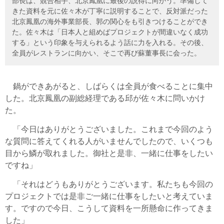
部長は、競合相手、北京鳳凰に最後の説得に向かう。準備して
きた資料を元に佐々木が丁寧に説明することで、反対派だった
北京鳳凰の海外事業部長、郭の関心をも引きつけることができ
た。佐々木は「日本人と組めばプロジェクトが間違いなく成功
する」という印象を与えられるよう話に力を入れる。その後、
全員がレストランに向かい、そこで再び蘇董事長に会った。
鍋ができあがると、しばらくは全員が食べることに集中
した。北京鳳凰の副総経理である邱が佐々木に問いかけ
た。
「今日はありがとうございました。これまで今回のよう
な質問に答えてくれる人がいませんでしたので、いくつも
目から鱗が取れました。御社と是非、一緒に仕事をしたい
ですね」
「それはどうもありがとうございます。私たちも今回の
プロジェクトでは是非ご一緒に仕事をしたいと考えていま
す。ですので今日、こうして資料を一所懸命に作ってきま
した」