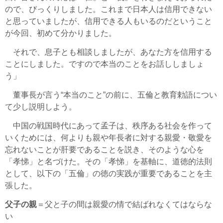
ので、びっくりしました。これまで日本人は信用できない
と思っていましたが、信用できる人もいるのだということ
が今回、初めて分かりました。
それで、息子とも相談しましたが、あなた方を信用する
ことにしました。ですので本当のことをお話ししましょ
う」
董事長が言う“本当のこと”の前に、五倫と教育勅語につい
て少し説明しよう。
中国の戦国時代にあって孟子は、秩序ある社会を作って
いくためには、何よりも親や年長者に対する親愛・敬愛を
忘れないことが肝要であることを説き、そのような心を
「孝悌」と名づけた。その「孝悌」を基軸に、道徳的法則
として、以下の「五倫」の徳の実践が重要であることを主
張した。
父子の親
＝父と子の間は親愛の情で結ばれなくてはならな
い