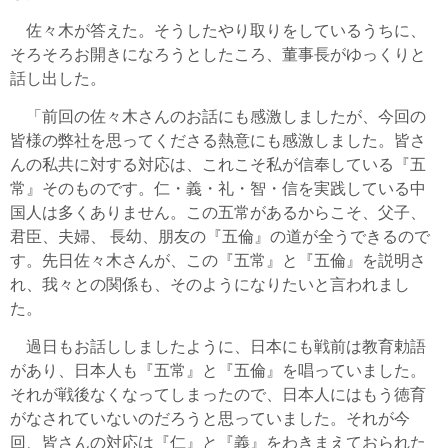
佐々木が答えた。そうしたやり取りをしているうちに、
そろそろお開きになろうとしたころ、董事長がゆっくりと
話し出した。
「前回の佐々木さんのお話にも感激しましたが、今回の
皆様の弊社を思ってくださる熱意にも感激しました。皆さ
んの私共に対する対応は、これこそ私が信奉している『五
常』そのものです。仁・義・礼・智・信を実践している中
国人は多くありません。この五常があるからこそ、父子、
君臣、夫婦、 長幼、朋友の『五倫』の道が全うできるので
す。先日佐々木さんが、この『五常』と『五倫』を説明さ
れ、我々との関係も、そのようになりたいと言われまし
た。
過日もお話ししましたように、日本にも戦前は教育勅語
があり、日本人も『五常』と『五倫』を唱っていました。
それが戦後なくなってしまったので、日本人にはもう徳育
がなされていないのだろうと思っていました。それが今
回、皆さんの対応は『仁』と『義』をわきまえておられた