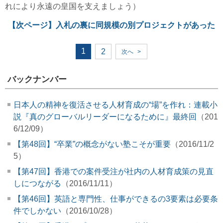
れにより永遠の皇国を支えましょう）
【次ページ】
入札の裏に同規模の別プロジェクトがあった
1
2
次へ
>
バックナンバー
日本人の精神を復活させる人材育成の“場”を作れ：連載小
説『真のグローバルリーダーになるために』最終回
（201
6/12/09）
【第48回】“卒業”の概念がない塾こそが重要
（2016/11/2
5）
【第47回】香港での案件受注が社内の人材育成策の見直
しにつながる
（2016/11/11）
【第46回】英語と専門性、仕事ができるの3要素は必要条
件でしかない
（2016/10/28）