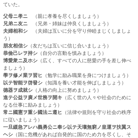
ていた。
父母ニ孝ニ
（親に孝養を尽くしましょう）
兄弟ニ友ニ
（兄弟・姉妹は仲良くしましょう）
夫婦相和シ
（夫婦は互いに分を守り仲睦まじくしましょ
う）
朋友相信シ
（友だちは互いに信じ合いましょう）
恭儉己レヲ持シ
（自分の言動を慎みましょう）
博愛衆ニ及ホシ
（広く、すべての人に慈愛の手を差し伸べ
ましょう）
學ヲ修メ業ヲ習ヒ
（勉学に励み職業を身につけましょう）
以テ智能ヲ啓發シ
（知識を養い才能を伸ばしましょう）
德器ヲ成就シ
（人格の向上に努めましょう）
進テ公益ヲ廣メ世務ヲ開キ
（広く世の人々や社会のために
なる仕事に励みましょう）
常ニ國憲ヲ重シ國法ニ遵ヒ
（法律や規則を守り社会の秩序
に従いましょう）
一旦緩急アレハ義勇公ニ奉シ以テ天壤無窮ノ皇運ヲ扶翼ス
ヘシ
（国に危機があれば自発的に国のため力を尽くし、そ