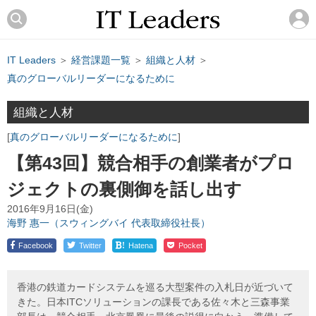
IT Leaders
＞
経営課題一覧
＞
組織と人材
＞
真のグローバルリーダーになるために
組織と人材
真のグローバルリーダーになるために
【第43回】競合相手の創業者がプロ
ジェクトの裏側御を話し出す
2016年9月16日(金)
海野 惠一（スウィングバイ 代表取締役社長）
!
Facebook
Twitter
Hatena
Pocket
香港の鉄道カードシステムを巡る大型案件の入札日が近づいて
きた。日本ITCソリューションの課長である佐々木と三森事業