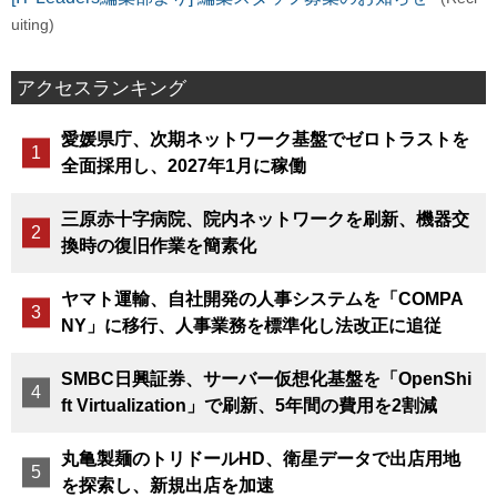
uiting)
アクセスランキング
愛媛県庁、次期ネットワーク基盤でゼロトラストを
全面採用し、2027年1月に稼働
三原赤十字病院、院内ネットワークを刷新、機器交
換時の復旧作業を簡素化
ヤマト運輸、自社開発の人事システムを「COMPA
NY」に移行、人事業務を標準化し法改正に追従
SMBC日興証券、サーバー仮想化基盤を「OpenShi
ft Virtualization」で刷新、5年間の費用を2割減
丸亀製麺のトリドールHD、衛星データで出店用地
を探索し、新規出店を加速