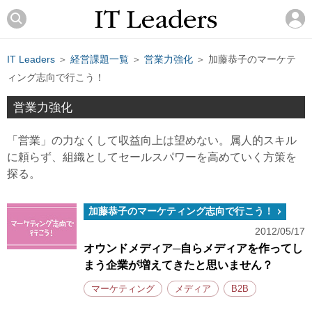
IT Leaders
＞
経営課題一覧
＞
営業力強化
＞ 加藤恭子のマーケテ
ィング志向で行こう！
営業力強化
「営業」の力なくして収益向上は望めない。属人的スキル
に頼らず、組織としてセールスパワーを高めていく方策を
探る。
加藤恭子のマーケティング志向で行こう！
2012/05/17
オウンドメディア─自らメディアを作ってし
まう企業が増えてきたと思いません？
マーケティング
メディア
B2B