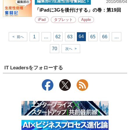
編集部の生産性倍増奮闘記
2010/08/04
「iPadに3Gを後付けする」の巻：第19回
iPad
タブレット
Apple
64
1
…
62
63
65
66
…
<
前へ
70
次へ
>
IT Leadersをフォローする