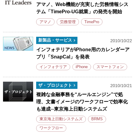
アマノ、Web機能が充実した労務情報シス
テム「TimePro-UG就業」の発売を開始
アマノ
労務管理
TimePro
新製品・サービス
2010/10/22
インフォテリアがiPhone用のカレンダーア
プリ「SnapCal」を発表
インフォテリア
iPhone
スマートフォン
ザ・プロジェクト
2010/10/21
複雑な金融事務を“ルールエンジン”で処
理、文書イメージのワークフローで効率化
も達成─東京海上日動システムズ
東京海上日動システムズ
BRMS
ワークフロー