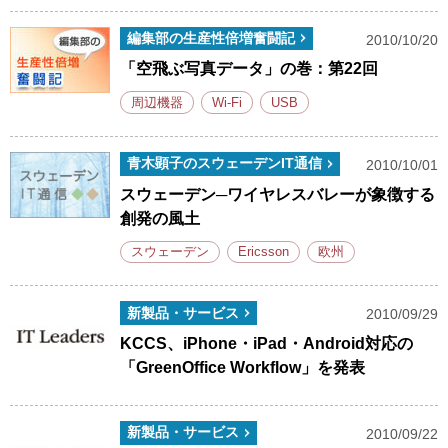
編集部の生産性倍増奮闘記
2010/10/20
「空飛ぶ写真データ」の巻：第22回
周辺機器
Wi-Fi
USB
青木顕子のスウェーデンIT通信
2010/10/01
スウェーデン─ワイヤレスバレーが象徴する
創発の風土
スウェーデン
Ericsson
欧州
新製品・サービス
2010/09/29
KCCS、iPhone・iPad・Android対応の
「GreenOffice Workflow」を発表
新製品・サービス
2010/09/22