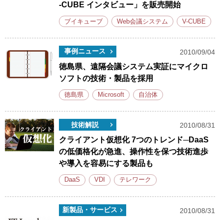
-CUBE インタビュー」を販売開始
ブイキューブ
Web会議システム
V-CUBE
事例ニュース
2010/09/04
徳島県、遠隔会議システム実証にマイクロ
ソフトの技術・製品を採用
徳島県
Microsoft
自治体
技術解説
2010/08/31
クライアント仮想化 7つのトレンド─DaaS
の低価格化が急進、操作性を保つ技術進歩
や導入を容易にする製品も
DaaS
VDI
テレワーク
新製品・サービス
2010/08/31