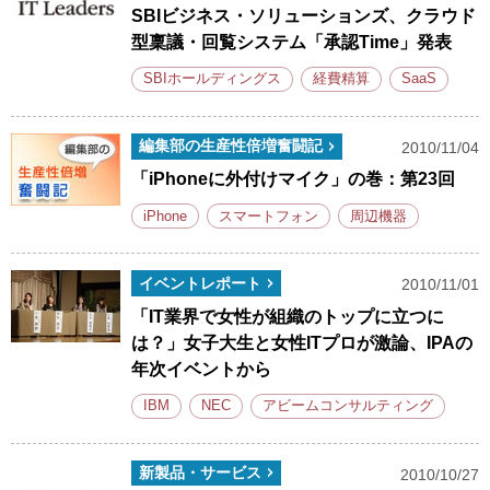
SBIビジネス・ソリューションズ、クラウド
型稟議・回覧システム「承認Time」発表
SBIホールディングス
経費精算
SaaS
編集部の生産性倍増奮闘記
2010/11/04
「iPhoneに外付けマイク」の巻：第23回
iPhone
スマートフォン
周辺機器
イベントレポート
2010/11/01
「IT業界で女性が組織のトップに立つに
は？」女子大生と女性ITプロが激論、IPAの
年次イベントから
IBM
NEC
アビームコンサルティング
新製品・サービス
2010/10/27