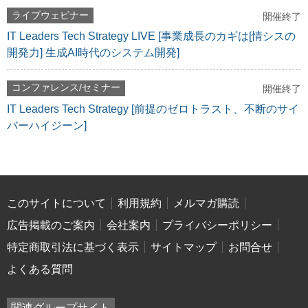
ライブウェビナー
開催終了
IT Leaders Tech Strategy LIVE [事業成長のカギは[情シスの
開発力] 生成AI時代のシステム開発]
コンファレンス/セミナー
開催終了
IT Leaders Tech Strategy [前提のゼロトラスト、不断のサイ
バーハイジーン]
このサイトについて
利用規約
メルマガ購読
広告掲載のご案内
会社案内
プライバシーポリシー
特定商取引法に基づく表示
サイトマップ
お問合せ
よくある質問
関連グループサイト