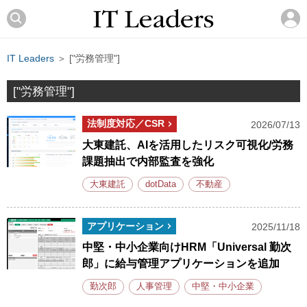
IT Leaders
＞ ["労務管理"]
["労務管理"]
法制度対応／CSR
2026/07/13
大東建託、AIを活用したリスク可視化/労務
課題抽出で内部監査を強化
大東建託
dotData
不動産
アプリケーション
2025/11/18
中堅・中小企業向けHRM「Universal 勤次
郎」に給与管理アプリケーションを追加
勤次郎
人事管理
中堅・中小企業