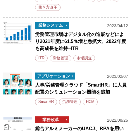
働き方改革
業務システム
2023/04/12
労務管理市場はデジタル化の進展などによ
り2021年度に61.5％増と急拡大、2022年度
も高成長を維持─ITR
ITR
労務管理
市場調査
アプリケーション
2023/02/07
人事/労務管理クラウド「SmartHR」に人員
配置のシミュレーション機能を追加
SmartHR
労務管理
HCM
業務改革
2022/08/25
総合アルミメーカーのUACJ、RPAを用い