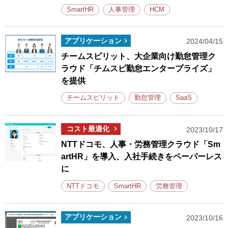
SmartHR
人事管理
HCM
アプリケーション
2024/04/15
チームスピリット、大企業向け勤怠管理ク
ラウド「チムスピ勤怠エンタープライズ」
を提供
チームスピリット
勤怠管理
SaaS
コスト最適化
2023/10/17
NTTドコモ、人事・労務管理クラウド「Sm
artHR」を導入、入社手続きをペーパーレス
に
NTTドコモ
SmartHR
労務管理
アプリケーション
2023/10/16