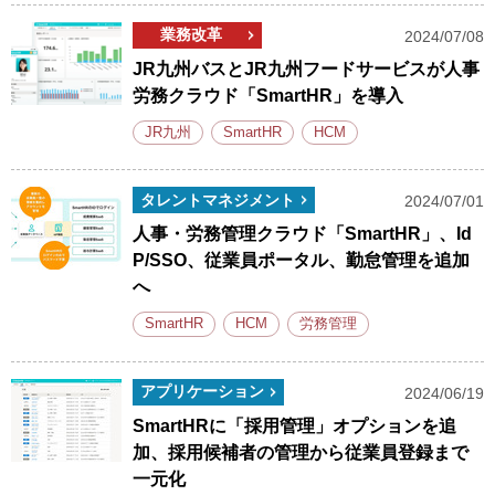
業務改革
2024/07/08
JR九州バスとJR九州フードサービスが人事
労務クラウド「SmartHR」を導入
JR九州
SmartHR
HCM
タレントマネジメント
2024/07/01
人事・労務管理クラウド「SmartHR」、Id
P/SSO、従業員ポータル、勤怠管理を追加
へ
SmartHR
HCM
労務管理
アプリケーション
2024/06/19
SmartHRに「採用管理」オプションを追
加、採用候補者の管理から従業員登録まで
一元化