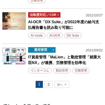
労務管理
法制度対応／CSR
2021/10/27
AI-OCR「DX Suite」が2022年度の給与支
払報告書を読み取り可能に
AI inside
AI-OCR
DX Suite
運用管理
2021/09/22
IT資産管理「MaLion」と勤怠管理「就業大
臣NX」が連携、労務管理を効率化
インターコム
勤怠管理
労務管理
1
2
次へ
>