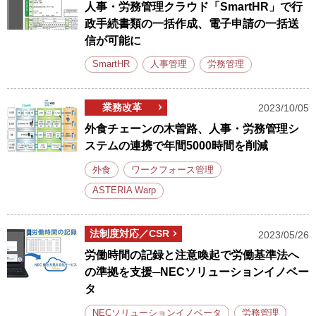
人事・労務管理クラウド「SmartHR」で行
政手続書類の一括作成、電子申請の一括送
信が可能に
SmartHR
人事管理
労務管理
業務改革
2023/10/05
外食チェーンの木曽路、人事・労務管理シ
ステムの連携で年間5000時間を削減
外食
ワークフォース管理
ASTERIA Warp
法制度対応／CSR
2023/05/26
労働時間の記録と注意喚起で労働基準法へ
の準拠を支援─NECソリューションイノベー
タ
NECソリューションイノベータ
労務管理