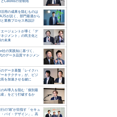
とCelonisの管制塔
AI活用の成果を阻むものは
AJSが説く、部門最適から
却と業務プロセス再設計
タエージェントが導く「デ
マネジメント」の民主化と
用の未来
san社の実践知に基づく、
時代のデータ品質マネジメン
対応のデータ基盤「レイクハ
アーキテクチャ」が、ビジ
成長を加速させる鍵に
業のAI導入を阻む「個別最
遺産」をどう打破するか
行の“雄”が目指す「セキュ
ィ・バイ・デザイン」。高