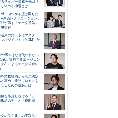
するサイバー脅威を先回り
封じ込める極意とは
とAI、ぶつかる壁は同じだ
」─東急レクリエーション5
実践が示す「データ整備」
う現実解
AI活用の第一歩はマスター
タマネジメント（MDM）か
Iの95％はなぜ使われない
Qlikが提唱するエージェン
ックAIによるデータ統合の
軸
活用を業務補助から意思決定
へと高め、業務プロセスを
させるための道筋とは
の価値を維持し続ける「デー
続供給の型」と「横断組
ータの民主化」の実践法！