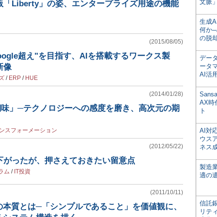
文脈」
最新版「Liberty」の姿、エンタープライズ用途の機能
生成
何か─
の脱
(2015/08/05)
ogle超え"を目指す、AIを搭載するワークス製
デー
新像
ータ
AI活
ズ
/
ERP
/
HUE
(2014/01/28)
San
AX
醐味」─テクノロジーへの感度を磨き、高次元の期
ト
ンスフォーメーション
AI
ウス
(2012/05/22)
ネス
は下がったが、押さえておきたい留意点
製造
ラム
/
IT投資
適の
(2011/10/11)
信託銀
の本質とは─「シンプルであること」を価値観に、
リテ