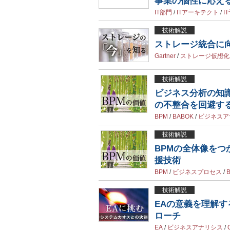
事業の個性に応え
IT部門
/
ITアーキテクト
/
I
技術解説
ストレージ統合に
Gartner
/
ストレージ仮想化
技術解説
ビジネス分析の知識
の不整合を回避す
BPM
/
BABOK
/
ビジネスア
技術解説
BPMの全体像を
援技術
BPM
/
ビジネスプロセス
/
技術解説
EAの意義を理解す
ローチ
EA
/
ビジネスアナリシス
/