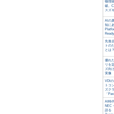
物理
破。C
スズ
AI
知にある
Plat
Read
先進
トの
とは
優れ
リを
ズ向
実像
VDI
トコ
ズク
「Par
AI時
NEC・
語る