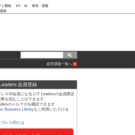
フト開発
IoT・AI
研究・調査
講座
経営課題一覧へ
 Leaders 会員登録
レスID会員になるとIT Leadersの会員限定
記事を読むことができます。
Leadersのメルマガを購読できます
ss Business Library
もご利用いただけま
ンプレスIDとは