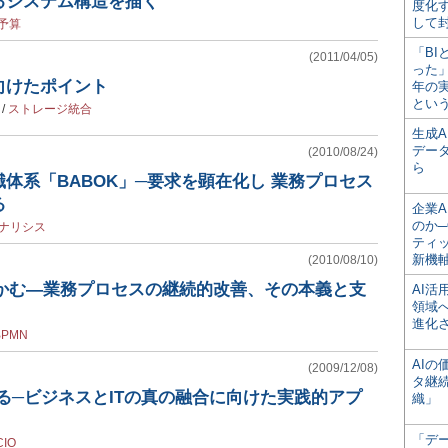
るシステム構造を描く
度化
して
T予算
「BI
(2011/04/05)
った
向けたポイント
年の
とい
/
ストレージ統合
生成
デー
(2010/08/24)
ら
体系「BABOK」─要求を顕在化し 業務プロセス
る
企業A
のか─
ナリシス
ティ
新機
(2010/08/10)
つかむ―業務プロセスの継続的改善、その本義と支
AI
領域
進化
BPMN
AI
(2009/12/08)
タ継
る─ビジネスとITの真の融合に向けた実践的アプ
織」
「デ
CIO