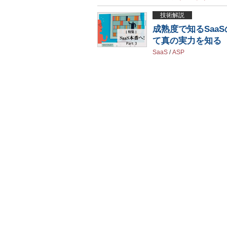
技術解説
成熟度で知るSaa
て真の実力を知る
SaaS
/
ASP