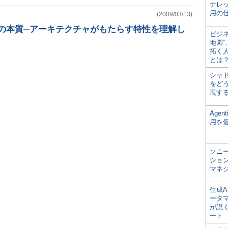
ナレ
用の仕
(2009/03/13)
Sの本質─アーキテクチャがもたらす特性を理解し
ビジ
地図
拓く
とは
シャ
をどう
現す
Age
用を
ソニ
ショ
マネ
生成
ータ
が説く
ート