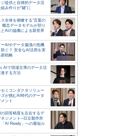
ッジ提供と自律的データ活
組み作りが“鍵”に
ネス全体を俯瞰する“言葉の
”、概念データモデルが切り
人とAIの協働による新世界
？
ドーAIやデータ漏洩の危機
防ぐ？ 安全なAI活用を実
る新戦略
ntic AIで現場主導のデータ活
促進する方法
ーセミコンダクタソリュー
ンズが挑むAI時代のデータ
ジメント
AIの回答精度を左右するデ
マネジメント─日立製作所
「AI Ready」への最短ル