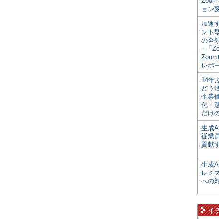
Zoo
ョン変
加速す
ント
の全
─「Z
Zoomt
レポ
14
どう
企業
化・
だけの
生成A
従業
貢献す
生成
レミ
への
イ