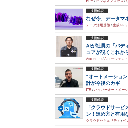
BPM
/
ビジネスプロセス
/
技術解説
なぜ今、データマ
データ活用基盤
/
生成AI
/
技術解説
AIが社員の「バデ
ュアが説くこれか
Accenture
/
AIエージェント
技術解説
“オートメーショ
計が今後のカギ
ITR
/
ハイパーオートメー
技術解説
「クラウドサービ
ン！進め方と有用
クラウドセキュリティ
/
ベ