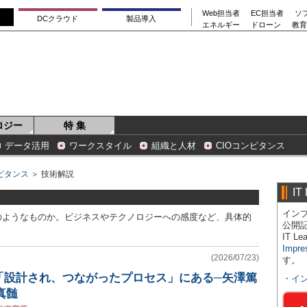
Web担当者
EC担当者
ソ
DCクラウド
製品導入
エネルギー
ドローン
教育
ロジー
特 集
データ活用
ワークスタイル
組織と人材
CIOコンピタンス
ンピタンス
＞ 技術解説
IT
インプ
のようなものか。ビジネスやテクノロジーへの感度など、具体的
公開
IT 
Impre
(2026/07/23)
す。
「設計され、つながったプロセス」にある─矢澤篤
・
イ
真髄