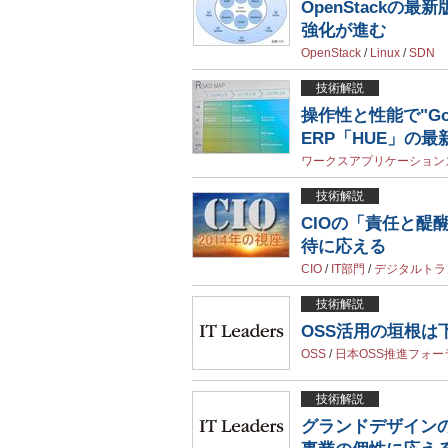
OpenStackの
強化が進む
OpenStack
/
Linux
/
SDN
技術解説
操作性と性能で"Go
ERP「HUE」の最
ワークスアプリケーション
技術解説
CIOの「責任と醍
待に応える
CIO
/
IT部門
/
デジタルトラ
技術解説
OSS活用の垣根
OSS
/
日本OSS推進フォー
技術解説
グランドデザイン