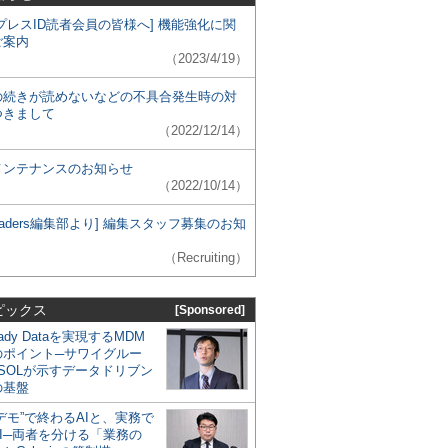
プレスID読者会員の皆様へ] 機能強化に関
ご案内
（2023/4/19）
の続きが読めないなどの不具合発生時の対
つきまして
（2022/12/14）
メンテナンスのお知らせ
（2022/10/14）
 Leaders編集部より] 編集スタッフ募集のお知
（Recruiting）
ピックス
[Sponsored]
eady Dataを実現するMDM
のポイント─サワイグルー
SOLが示すデータドリブン
の基盤
デモ”で終わるAIと、実務で
I─両者を分ける「業務の