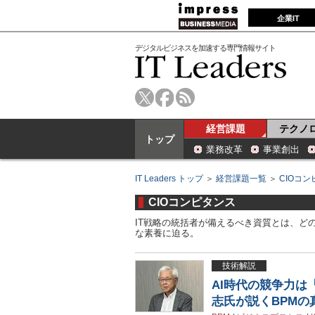
企業IT
デジタルビジネスを加速する専門情報サイト
経営課題
テクノ
トップ
業務改革
事業創出
IT Leaders トップ
＞
経営課題一覧
＞
CIOコ
CIOコンピタンス
IT戦略の統括者が備えるべき資質とは、ど
な素養に迫る。
技術解説
AI時代の競争力は
志氏が説くBPMの