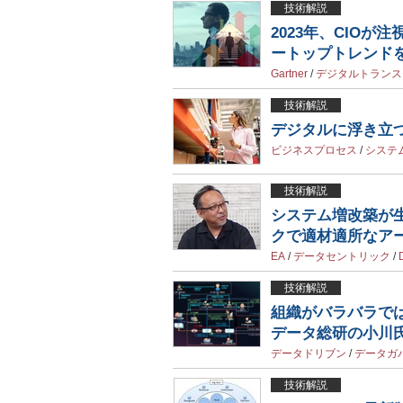
技術解説
2023年、CIO
ートップトレンド
Gartner
/
デジタルトランス
技術解説
デジタルに浮き立
ビジネスプロセス
/
システ
技術解説
システム増改築が生
クで適材適所なア
EA
/
データセントリック
/
技術解説
組織がバラバラで
データ総研の小川
データドリブン
/
データガ
技術解説