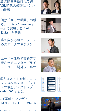
統合の限界を仮想化で突
ASE時代の飛躍に向けた
キの挑戦
の真価は「今この瞬間」の感
。「Data Streaming
form」で実現する「AI
y Data」を解説
企業で広がるAIエージェン
ためのデータマネジメント
？
たユーザー体験で業務アプ
定着させるエンタープライ
けノーコード開発ツールの
の導入コストを抑制！ コス
ンシャスなエンタープライ
ラスの仮想デスクトップ
allels RAS」とは
代の“基幹インフラ”へ──
NOT A HOTEL・DeNAが