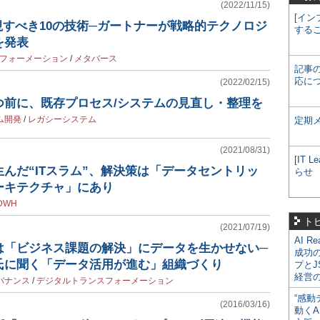
(2022/11/15)
[イン
が注視すべき10の技術─ガートナーが戦略的テクノロジ
する
を発表
フォーメーション
/
メタバース
記事
応に
(2022/02/15)
つ前に、既存プロセス/システムの見直し・整理を
ム開発
/
レガシーシステム
定期
(2021/08/31)
[IT
んだ“ITスラム”、解決策は「データセントリッ
らせ
ーキテクチャ」にあり
DWH
ト
(2021/07/19)
AI R
は「ビジネス課題の解決」にデータを生かせない─
成功
氏に聞く「データ活用が進む」組織づくり
プとJ
経営
バナンス
/
デジタルトランスフォーメーション
“感動
(2016/03/16)
動くA