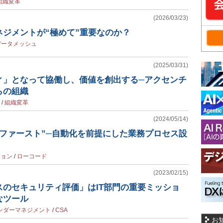
組織変革
(2026/03/23)
ネジメントが“極めて”重要なのか？
データメッシュ
(2025/03/31)
ィ」となって協働し、価値を創出する─アクセンチ
らの組織
/
組織変革
(2024/05/14)
ンファースト”─自動化を前提にした業務プロセス設
ション
/
ローコード
(2023/02/15)
スのセキュリティ評価」はIT部門の重要ミッショ
なツール
ンダーマネジメント
/
CSA
お