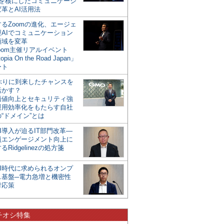
mを核にしたコミュニケーシ
革とAI活用法
るZoomの進化、エージェ
型AIでコミュニケーション
領域を変革
oom主催リアルイベント
opia On the Road Japan」
ート
年ぶりに到来したチャンスを
活かす？
価値向上とセキュリティ強
運用効率化をもたらす自社
“ドメイン”とは
I導入が迫るIT部門改革―
員エンゲージメント向上に
るRidgelinezの処方箋
AI時代に求められるオンプ
ス基盤─電力急増と機密性
対応策
チオシ特集