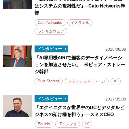
はシステムの複雑性だ」─Cato Networks幹
部
Cato Networks
イスラエル
ランサムウェア
インタビュー
2018/08/09
「AI専用機AIRIで顧客のデータイノベーシ
ョンを加速させたい」─米ピュア・ストレー
ジ幹部
Pure Storage
フラッシュストレージ
AI
インタビュー
2017/05/08
「エクイニクスが世界中のDCとデジタルビ
ジネスの架け橋を担う」―スミスCEO
Equinix
ITインフラ
IX