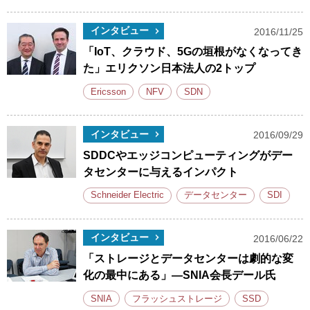
インタビュー
2016/11/25
「IoT、クラウド、5Gの垣根がなくなってき
た」エリクソン日本法人の2トップ
Ericsson
NFV
SDN
インタビュー
2016/09/29
SDDCやエッジコンピューティングがデー
タセンターに与えるインパクト
Schneider Electric
データセンター
SDI
インタビュー
2016/06/22
「ストレージとデータセンターは劇的な変
化の最中にある」―SNIA会長デール氏
SNIA
フラッシュストレージ
SSD