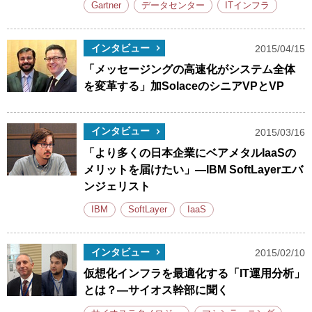
Gartner
データセンター
ITインフラ
インタビュー
2015/04/15
「メッセージングの高速化がシステム全体
を変革する」加SolaceのシニアVPとVP
インタビュー
2015/03/16
「より多くの日本企業にベアメタルIaaSの
メリットを届けたい」―IBM SoftLayerエバ
ンジェリスト
IBM
SoftLayer
IaaS
インタビュー
2015/02/10
仮想化インフラを最適化する「IT運用分析」
とは？―サイオス幹部に聞く