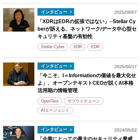
インタビュー
2025/08/07
「XDRはEDRの拡張ではない」─Stellar Cy
berが訴える、ネットワーク/データ中心型セ
キュリティ基盤の有効性
Stellar Cyber
XDR
EDR
インタビュー
2025/06/17
「今こそ、I＝Informationの価値を最大化せ
よ」、オープンテキストCEOが説くAI本格
活用期の情報管理
OpenText
サプライチェーン
AIエージェント
インタビュー
2024/05/02
「企業にとっての最大のセキュリティ脅威