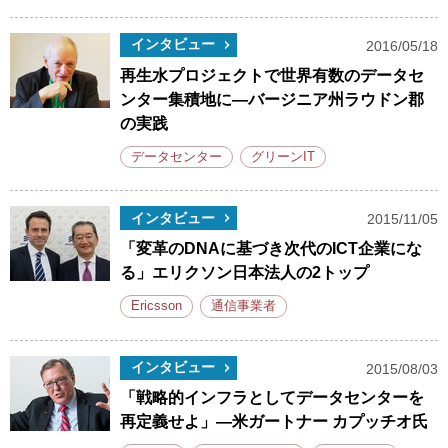
インタビュー
2016/05/18
再生水プロジェクトで世界有数のデータセ
ンター集積地に―バージニア州ラウドン郡
の実践
データセンター
グリーンIT
インタビュー
2015/11/05
「変革のDNAに基づき次代のICT企業にな
る」エリクソン日本法人の2トップ
Ericsson
通信事業者
インタビュー
2015/08/03
「戦略的インフラとしてデータセンターを
再定義せよ」―米ガートナー カプッチオ氏