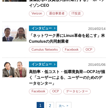
イゾンCEO
Verizon
通信事業者
IT投資
インタビュー
2014/02/14
「ネットワーク界にLinux革命を起こす」米
Cumulusの共同創業者
Cumulus Networks
Facebook
OCP
インタビュー
2014/01/06
高効率・低コスト・低環境負荷―OCPJが描
く「ユーザーによる、ユーザーのためのデ
ータセンター」
Facebook
OCP
データセンター
1
2
次へ
>