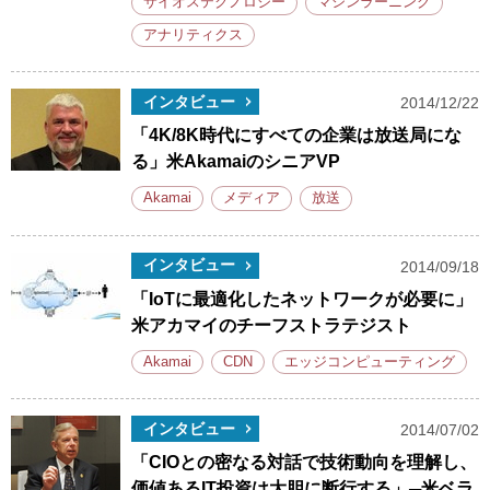
サイオステクノロジー
マシンラーニング
アナリティクス
インタビュー
2014/12/22
「4K/8K時代にすべての企業は放送局にな
る」米AkamaiのシニアVP
Akamai
メディア
放送
インタビュー
2014/09/18
「IoTに最適化したネットワークが必要に」
米アカマイのチーフストラテジスト
Akamai
CDN
エッジコンピューティング
インタビュー
2014/07/02
「CIOとの密なる対話で技術動向を理解し、
価値あるIT投資は大胆に断行する」─米ベラ