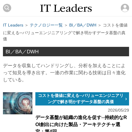
IT Leaders
＞
テクノロジー一覧
＞
BI／BA／DWH
＞ コストを価値
に変える─バリューエンジニアリングで解き明かすデータ基盤の真
価
BI／BA／DWH
データを収集してハンドリングし、分析を加えることによ
って知見を導き出す。一連の作業に関わる技術は日々進化
している。
コストを価値に変える─バリューエンジニアリ
ングで解き明かすデータ基盤の真価
2026/05/29
データ基盤が組織の進化を促す─持続的なR
OI創出に向けた製品・アーキテクチャ選
定：第4回