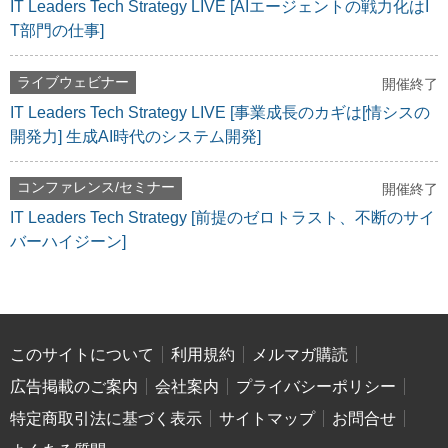
IT Leaders Tech Strategy LIVE [AIエージェントの戦力化はI
T部門の仕事]
ライブウェビナー
開催終了
IT Leaders Tech Strategy LIVE [事業成長のカギは[情シスの
開発力] 生成AI時代のシステム開発]
コンファレンス/セミナー
開催終了
IT Leaders Tech Strategy [前提のゼロトラスト、不断のサイ
バーハイジーン]
このサイトについて
利用規約
メルマガ購読
広告掲載のご案内
会社案内
プライバシーポリシー
特定商取引法に基づく表示
サイトマップ
お問合せ