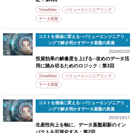
Snowflake
バリューエンジニアリング
データ基盤
コストを価値に変える─バリューエンジニアリ
ングで解き明かすデータ基盤の真価
2026/02/20
投資効果の解像度を上げる─攻めのデータ活
用に踏み切るためのロジック：第3回
Snowflake
バリューエンジニアリング
データ基盤
コストを価値に変える─バリューエンジニアリ
ングで解き明かすデータ基盤の真価
2025/10/17
生産性向上を軸に、データ基盤刷新のイン
パクトを可視化する：第2回