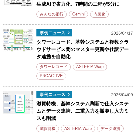
生成AIで省力化、7時間の工程が5分に
みんなの銀行
Gemini
内製化
事例ニュース
2026/04/17
タワーレコード、基幹システムと複数クラ
ウドサービス間のマスター更新や仕訳デー
タ連携を自動化
タワーレコード
ASTERIA Warp
PROACTIVE
事例ニュース
2026/04/09
滋賀特機、基幹システム刷新で仕入システ
ムとデータ連携、二重入力を撤廃し入力ミ
スも削減
滋賀特機
ASTERIA Warp
データ連携