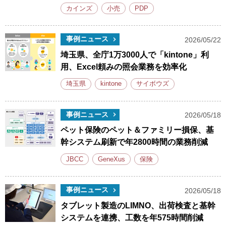
カインズ
小売
PDP
事例ニュース
2026/05/22
埼玉県、全庁1万3000人で「kintone」利
用、Excel頼みの照会業務を効率化
埼玉県
kintone
サイボウズ
事例ニュース
2026/05/18
ペット保険のペット＆ファミリー損保、基
幹システム刷新で年2800時間の業務削減
JBCC
GeneXus
保険
事例ニュース
2026/05/18
タブレット製造のLIMNO、出荷検査と基幹
システムを連携、工数を年575時間削減