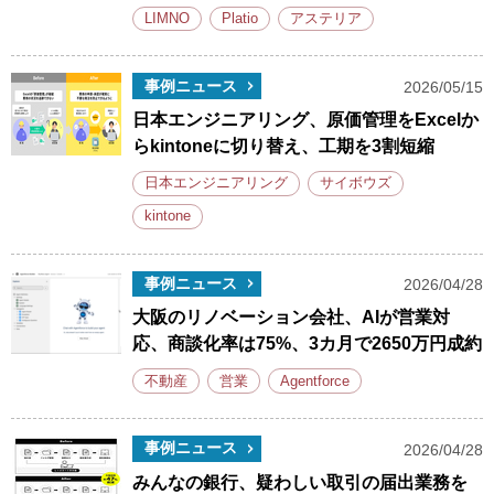
LIMNO
Platio
アステリア
事例ニュース
2026/05/15
日本エンジニアリング、原価管理をExcelか
らkintoneに切り替え、工期を3割短縮
日本エンジニアリング
サイボウズ
kintone
事例ニュース
2026/04/28
大阪のリノベーション会社、AIが営業対
応、商談化率は75%、3カ月で2650万円成約
不動産
営業
Agentforce
事例ニュース
2026/04/28
みんなの銀行、疑わしい取引の届出業務を