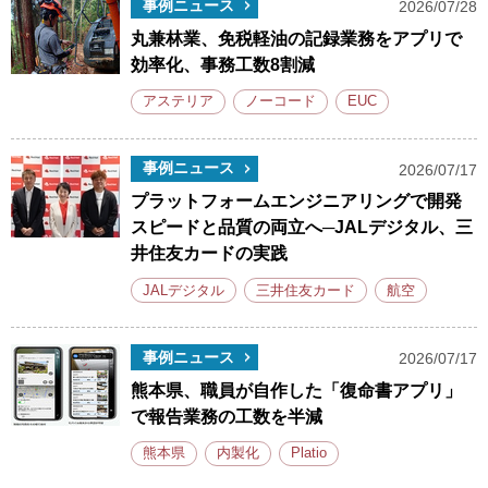
事例ニュース
2026/07/28
丸兼林業、免税軽油の記録業務をアプリで
効率化、事務工数8割減
アステリア
ノーコード
EUC
事例ニュース
2026/07/17
プラットフォームエンジニアリングで開発
スピードと品質の両立へ─JALデジタル、三
井住友カードの実践
JALデジタル
三井住友カード
航空
事例ニュース
2026/07/17
熊本県、職員が自作した「復命書アプリ」
で報告業務の工数を半減
熊本県
内製化
Platio