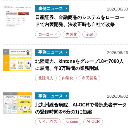
事例ニュース
2026/06/30
日産証券、金融商品のシステムをローコー
ドで内製開発、法改正時も自社で改修
ローコード
内製化
金融
事例ニュース
2026/06/26
北陸電力、kintoneをグループ18社7000人
に展開、年3万時間の業務削減
北陸電力
内製化
市民開発
事例ニュース
2026/06/02
北九州総合病院、AI-OCRで骨折患者データ
の登録時間を6分の1に短縮
サイボウズ
kintone
AI-OCR