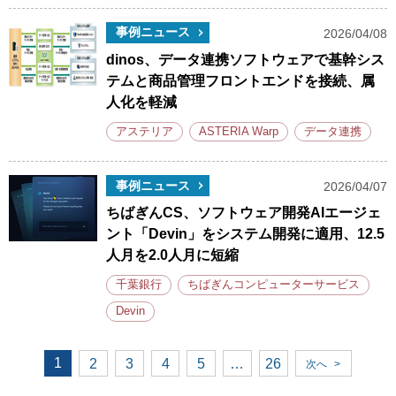
事例ニュース
2026/04/08
dinos、データ連携ソフトウェアで基幹シス
テムと商品管理フロントエンドを接続、属
人化を軽減
アステリア
ASTERIA Warp
データ連携
事例ニュース
2026/04/07
ちばぎんCS、ソフトウェア開発AIエージェ
ント「Devin」をシステム開発に適用、12.5
人月を2.0人月に短縮
千葉銀行
ちばぎんコンピューターサービス
Devin
1
2
3
4
5
…
26
次へ
>